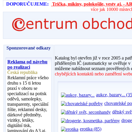
DOPORUČUJEME:
Trička, mikiny, polokošile, vesty aj. 
více jak 10000 místec
Sponzorované odkazy
Katalog byl otevřen již v roce 2005 a pat
Reklama od návrhu
přiděleným IČ (automaticky se ověřuje v
po realizaci
můžeme nabídnout seznam prověřených e
Česká republika
chybějících kontaktů nebo zaměření webu,
Reklamní práce všeho
druhu s 15 ti letou
praxí v oboru se
specializací na potisk
aukce, bazary... (35
oděvů, samolepky,
chovatelské po
transparenty, speciální
fólie, reklamní desky,
dětský svě
dárkové předměty,
vizitky, letáky,
droge
digitální tisk,
erotika (85)
laminování do A3 aj.