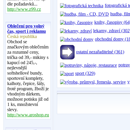
dle požadavků...
fotografická 
http://www.z99.cz
hudba, fi
knihy, časopisy (64
Oblečení pro volný
lekarny, zdraví (302
čas, sport i reklamu
Česká republika
obchodní domy (1
Obchod se
značkovým oblečením
ostatní nezařaditelné (361)
za rozumné ceny,
trička od 39,- mikiny s
kapucí od 245,-,
potrav
nejlevnější
softshellové bundy,
sport (329)
sportovní komplety,
v
kalhoty, čepice, šály,
froté program, žboží je
vhodným dárkem,
možnost potisku již od
1 ks, množstevní
slevy.
http://www.aroshop.eu