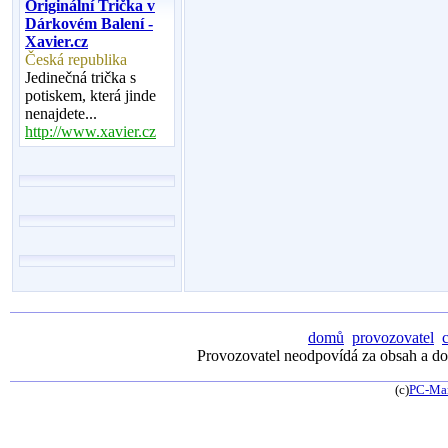
Originální Trička v
Dárkovém Balení -
Xavier.cz
Česká republika
Jedinečná trička s
potiskem, která jinde
nenajdete...
http://www.xavier.cz
domů
provozovatel
Provozovatel neodpovídá za obsah a dos
(c)
PC-Ma