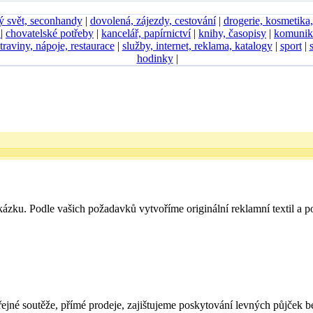
ý svět, seconhandy
|
dovolená, zájezdy, cestování
|
drogerie, kosmetika
D
|
chovatelské potřeby
|
kancelář, papírnictví
|
knihy, časopisy
|
komunik
traviny, nápoje, restaurace
|
služby, internet, reklama, katalogy
|
sport
|
hodinky
|
ázku. Podle vašich požadavků vytvoříme originální reklamní textil a pot
ejné soutěže, přímé prodeje, zajištujeme poskytování levných půjček b