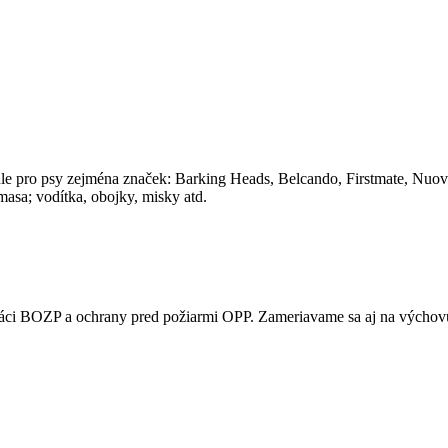
e pro psy zejména značek: Barking Heads, Belcando, Firstmate, Nuova
asa; vodítka, obojky, misky atd.
práci BOZP a ochrany pred požiarmi OPP. Zameriavame sa aj na výchov