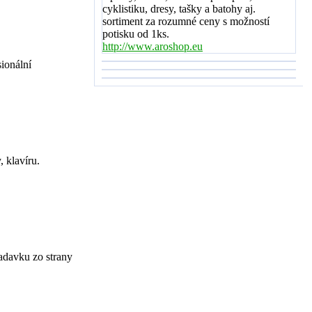
cyklistiku, dresy, tašky a batohy aj.
sortiment za rozumné ceny s možností
potisku od 1ks.
http://www.aroshop.eu
ionální
, klavíru.
adavku zo strany