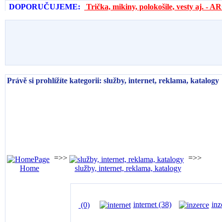
DOPORUČUJEME:
Trička, mikiny, polokošile, vesty aj. 
Právě si prohlížíte kategorii: služby, internet, reklama, katalogy
=>>
=>>
Home
služby, internet, reklama, katalogy
internet (38)
inz
(0)