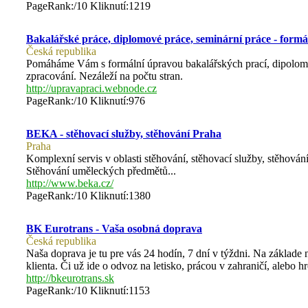
PageRank:/10 Kliknutí:1219
Bakalářské práce, diplomové práce, seminární práce - formá
Česká republika
Pomáháme Vám s formální úpravou bakalářských prací, dipolomov
zpracování. Nezáleží na počtu stran.
http://upravapraci.webnode.cz
PageRank:/10 Kliknutí:976
BEKA - stěhovací služby, stěhování Praha
Praha
Komplexní servis v oblasti stěhování, stěhovací služby, stěhován
Stěhování uměleckých předmětů...
http://www.beka.cz/
PageRank:/10 Kliknutí:1380
BK Eurotrans - Vaša osobná doprava
Česká republika
Naša doprava je tu pre vás 24 hodín, 7 dní v týždni. Na základ
klienta. Či už ide o odvoz na letisko, prácou v zahraničí, alebo 
http://bkeurotrans.sk
PageRank:/10 Kliknutí:1153