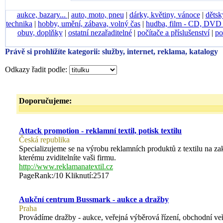
aukce, bazary...
|
auto, moto, pneu
|
dárky, květiny, vánoce
|
dětsk
technika
|
hobby, umění, zábava, volný čas
|
hudba, film - CD, DV
obuv, doplňky
|
ostatní nezařaditelné
|
počítače a příslušenství
|
po
Právě si prohlížíte kategorii: služby, internet, reklama, katalogy
Odkazy řadit podle:
Doporučujeme:
Attack promotion - reklamní textil, potisk textilu
Česká republika
Specializujeme se na výrobu reklamních produktů z textilu na zak
kterému zviditelníte vaši firmu.
http://www.reklamanatextil.cz
PageRank:/10 Kliknutí:2517
Aukční centrum Bussmark - aukce a dražby
Praha
Provádíme dražby - aukce, veřejná výběrová řízení, obchodní veř