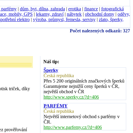
, parfémy
|
dům, byt, dílna, zahrada
|
erotika
|
finance
|
fotografická
ace, mobily, GPS
|
lekarny, zdraví
|
nábytek
|
obchodní domy
|
oděvy,
spotřební elektro
|
výroba, průmysl, řemesla, servisy
|
zlato, šperky,
Počet nalezených odkazů: 327
Náš tip:
Šperky
Česká republika
Přes 5 200 originálních značkových šperků
Garantujeme nejnižší ceny šperků v ČR,
isk triček, díky
největší obchod v ČR
http://www.sperky.cz/?d=406
PARFÉMY
Česká republika
Největší internetový obchod s parfémy v
ČR.
http://www.parfemy.cz/?d=406
ez prověřování