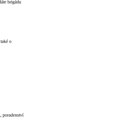
dáte brigádu
 také o
, poradenství