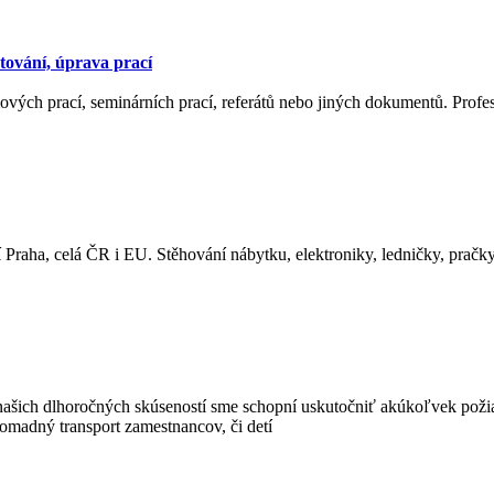
tování, úprava prací
ých prací, seminárních prací, referátů nebo jiných dokumentů. Profes
í Praha, celá ČR i EU. Stěhování nábytku, elektroniky, ledničky, pračky
e našich dlhoročných skúseností sme schopní uskutočniť akúkoľvek poži
hromadný transport zamestnancov, či detí