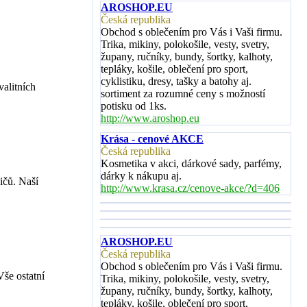
AROSHOP.EU
Česká republika
Obchod s oblečením pro Vás i Vaši firmu.
Trika, mikiny, polokošile, vesty, svetry,
župany, ručníky, bundy, šortky, kalhoty,
tepláky, košile, oblečení pro sport,
cyklistiku, dresy, tašky a batohy aj.
alitních
sortiment za rozumné ceny s možností
potisku od 1ks.
http://www.aroshop.eu
Krása - cenové AKCE
Česká republika
Kosmetika v akci, dárkové sady, parfémy,
dárky k nákupu aj.
ičů. Naší
http://www.krasa.cz/cenove-akce/?d=406
AROSHOP.EU
Česká republika
Obchod s oblečením pro Vás i Vaši firmu.
Vše ostatní
Trika, mikiny, polokošile, vesty, svetry,
župany, ručníky, bundy, šortky, kalhoty,
tepláky, košile, oblečení pro sport,