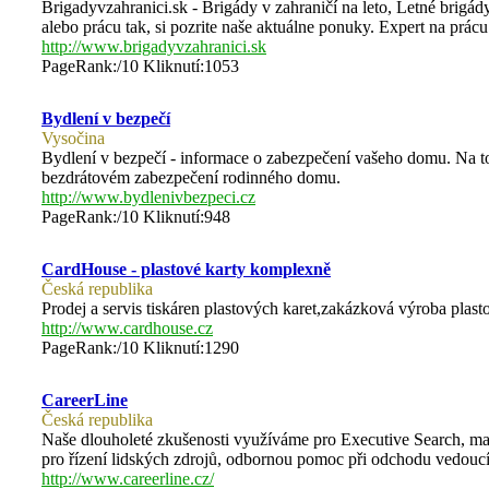
Brigadyvzahranici.sk - Brigády v zahraničí na leto, Letné brigá
alebo prácu tak, si pozrite naše aktuálne ponuky. Expert na prácu
http://www.brigadyvzahranici.sk
PageRank:/10 Kliknutí:1053
Bydlení v bezpečí
Vysočina
Bydlení v bezpečí - informace o zabezpečení vašeho domu. Na to
bezdrátovém zabezpečení rodinného domu.
http://www.bydlenivbezpeci.cz
PageRank:/10 Kliknutí:948
CardHouse - plastové karty komplexně
Česká republika
Prodej a servis tiskáren plastových karet,zakázková výroba plast
http://www.cardhouse.cz
PageRank:/10 Kliknutí:1290
CareerLine
Česká republika
Naše dlouholeté zkušenosti využíváme pro Executive Search, ma
pro řízení lidských zdrojů, odbornou pomoc při odchodu vedouc
http://www.careerline.cz/