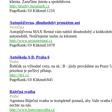
klienta. Zaručíme jistotu a spolehlivost.
http://drazby.bussmark.cz
PageRank:/10 Kliknutí:1216
Autopůjčovna, dlouhodobý pronájem aut
Vysočina
Autopůjčovna MAX Rental vám nabízí dlouhodobý a krátkodobý pr
automobilů. Neúčtujeme sazbu za kilometr.
http://www.pronajemaut.cz
PageRank:/10 Kliknutí:1078
Autoškola A B, Praha 6
Praha
Řidičák za výhodné ceny, na sk.: B - jízdy provádíme na Praze 5,
prioritou je pečlivý přístup.
http://361.cz
PageRank:/10 Kliknutí:845
Báječná svatba
Praha
Agentura Báječná svatba se kompletně postará, aby Vaše svatba by
nechte na nás.
http://www.bajecnasvatba.cz