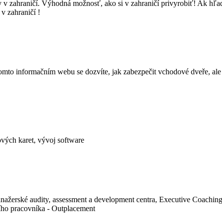
dy v zahraničí. Výhodná možnosť, ako si v zahraničí privyrobiť! Ak hľa
 v zahraničí !
mto informačním webu se dozvíte, jak zabezpečit vchodové dveře, ale
ových karet, vývoj software
nažerské audity, assessment a development centra, Executive Coaching
ího pracovníka - Outplacement