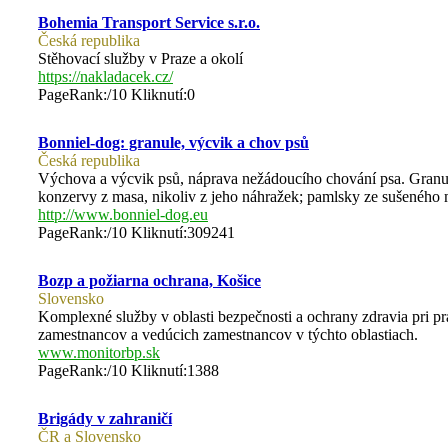
Bohemia Transport Service s.r.o.
Česká republika
Stěhovací služby v Praze a okolí
https://nakladacek.cz/
PageRank:/10 Kliknutí:0
Bonniel-dog: granule, výcvik a chov psů
Česká republika
Výchova a výcvik psů, náprava nežádoucího chování psa. Granul
konzervy z masa, nikoliv z jeho náhražek; pamlsky ze sušeného m
http://www.bonniel-dog.eu
PageRank:/10 Kliknutí:309241
Bozp a požiarna ochrana, Košice
Slovensko
Komplexné služby v oblasti bezpečnosti a ochrany zdravia pri 
zamestnancov a vedúcich zamestnancov v týchto oblastiach.
www.monitorbp.sk
PageRank:/10 Kliknutí:1388
Brigády v zahraničí
ČR a Slovensko