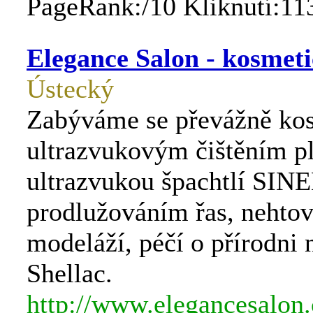
PageRank:/10 Kliknutí:11
Elegance Salon - kosmeti
Ústecký
Zabýváme se převážně ko
ultrazvukovým čištěním pl
ultrazvukou špachtlí SI
prodlužováním řas, nehto
modeláží, péčí o přírodni 
Shellac.
http://www.elegancesalon.