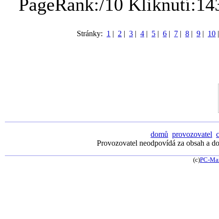
PageRank:/10 Kliknutí:14
Stránky:
1
|
2
|
3
|
4
|
5
|
6
|
7
|
8
|
9
|
10
domů
provozovatel
Provozovatel neodpovídá za obsah a dos
(c)
PC-Ma