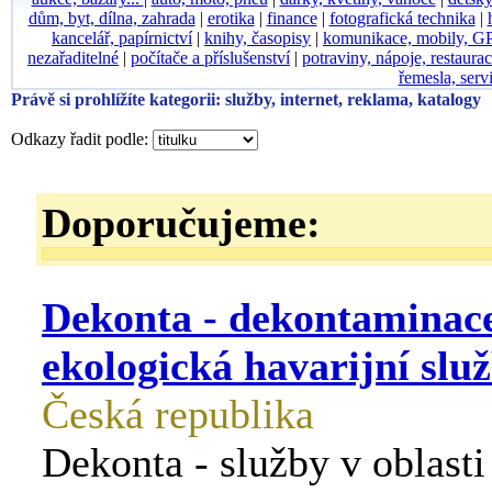
dům, byt, dílna, zahrada
|
erotika
|
finance
|
fotografická technika
|
kancelář, papírnictví
|
knihy, časopisy
|
komunikace, mobily, G
nezařaditelné
|
počítače a příslušenství
|
potraviny, nápoje, restaura
řemesla, serv
Právě si prohlížíte kategorii: služby, internet, reklama, katalogy
Odkazy řadit podle:
Doporučujeme:
Dekonta - dekontaminace 
ekologická havarijní slu
Česká republika
Dekonta - služby v oblasti