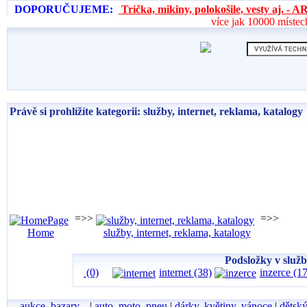
DOPORUČUJEME:
Trička, mikiny, polokošile, vesty aj. 
více jak 10000 místec
Právě si prohlížíte kategorii: služby, internet, reklama, katalogy
=>>
=>>
Home
služby, internet, reklama, katalogy
Podsložky v služb
(0)
internet (38)
inzerce (17
aukce, bazary...
|
auto, moto, pneu
|
dárky, květiny, vánoce
|
dětský