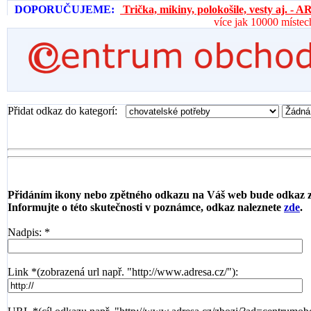
DOPORUČUJEME:
Trička, mikiny, polokošile, vesty aj. 
více jak 10000 místec
Přidat odkaz do kategorí:
Přidáním ikony nebo zpětného odkazu na Váš web bude odkaz 
Informujte o této skutečnosti v poznámce, odkaz naleznete
zde
.
Nadpis: *
Link *(zobrazená url např. "http://www.adresa.cz/"):