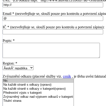
URL *(cíl odkazu např. "http://www.adresa.cz/zbozi/?ad=centrumob
Email * (nezveřejňuje se, slouží pouze pro kontrolu a potvrzení zápis
IČ * (nezveřejňuje se, slouží pouze pro kontrolu a potvrzení zápisu):
Popis: *
Region: *
Zvýraznění odkazu (placené služby viz.
ceník
, je třeba uvést faktura