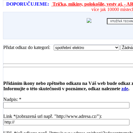
DOPORUČUJEME:
Trička, mikiny, polokošile, vesty aj. 
více jak 10000 místec
Přidat odkaz do kategorí:
Přidáním ikony nebo zpětného odkazu na Váš web bude odkaz 
Informujte o této skutečnosti v poznámce, odkaz naleznete
zde
.
Nadpis: *
Link *(zobrazená url např. "http://www.adresa.cz/"):