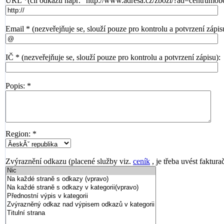
URL *(cíl odkazu např. "http://www.adresa.cz/zbozi/?ad=centrumob
Email * (nezveřejňuje se, slouží pouze pro kontrolu a potvrzení zápis
IČ * (nezveřejňuje se, slouží pouze pro kontrolu a potvrzení zápisu):
Popis: *
Region: *
Zvýraznění odkazu (placené služby viz.
ceník
, je třeba uvést faktura