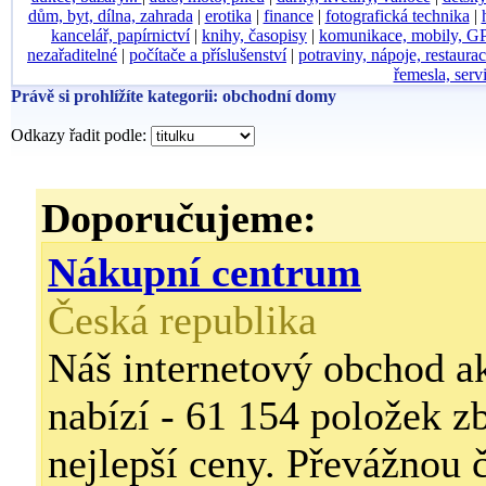
dům, byt, dílna, zahrada
|
erotika
|
finance
|
fotografická technika
|
kancelář, papírnictví
|
knihy, časopisy
|
komunikace, mobily, G
nezařaditelné
|
počítače a příslušenství
|
potraviny, nápoje, restaura
řemesla, serv
Právě si prohlížíte kategorii: obchodní domy
Odkazy řadit podle:
Doporučujeme:
Nákupní centrum
Česká republika
Náš internetový obchod a
nabízí - 61 154 položek z
nejlepší ceny. Převážnou 