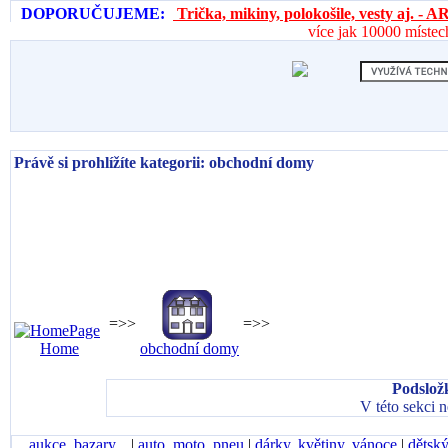
DOPORUČUJEME:
Trička, mikiny, polokošile, vesty aj. 
více jak 10000 místec
Právě si prohlížíte kategorii: obchodní domy
=>>
=>>
Home
obchodní domy
Podslož
V této sekci 
aukce, bazary...
|
auto, moto, pneu
|
dárky, květiny, vánoce
|
dětský