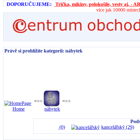
DOPORUČUJEME:
Trička, mikiny, polokošile, vesty aj. 
více jak 10000 místec
Právě si prohlížíte kategorii: nábytek
=>>
=>>
Home
nábytek
Pods
(0)
kancelářský (29)