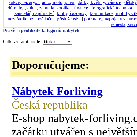
aukce, bazary...
|
auto, moto, pneu
|
dárky, květiny, vánoce
|
dětský
dům, byt, dílna, zahrada
|
erotika
|
finance
|
fotografická technika
|
kancelář, papírnictví
|
knihy, časopisy
|
komunikace, mobily, G
nezařaditelné
|
počítače a příslušenství
|
potraviny, nápoje, restaura
řemesla, serv
Právě si prohlížíte kategorii: nábytek
Odkazy řadit podle:
Doporučujeme:
Nábytek Forliving
Česká republika
E-shop nabytek-forliving.c
začátku utvářen s největ