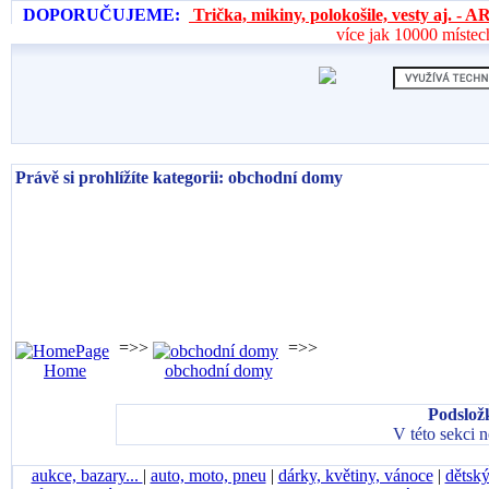
DOPORUČUJEME:
Trička, mikiny, polokošile, vesty aj. 
více jak 10000 místec
Právě si prohlížíte kategorii: obchodní domy
=>>
=>>
Home
obchodní domy
Podslož
V této sekci 
aukce, bazary...
|
auto, moto, pneu
|
dárky, květiny, vánoce
|
dětský