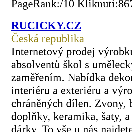
PageRank:/10 Kliknutí:86
RUCICKY.CZ
Česká republika
Internetový prodej výrobk
absolventů škol s umělec
zaměřením. Nabídka dekor
interiéru a exteriéru a výr
chráněných dílen. Zvony, 
doplňky, keramika, šaty, a
dárky. To vše u nás najdete