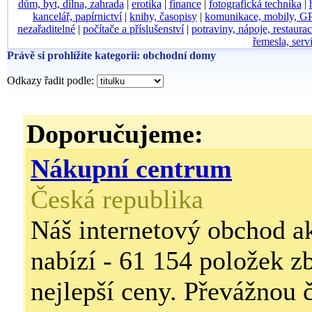
dům, byt, dílna, zahrada
|
erotika
|
finance
|
fotografická technika
|
kancelář, papírnictví
|
knihy, časopisy
|
komunikace, mobily, G
nezařaditelné
|
počítače a příslušenství
|
potraviny, nápoje, restaura
řemesla, serv
Právě si prohlížíte kategorii: obchodní domy
Odkazy řadit podle:
Doporučujeme:
Nákupní centrum
Česká republika
Náš internetový obchod a
nabízí - 61 154 položek z
nejlepší ceny. Převážnou 