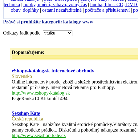
technika
|
hobby, umění, zábava, volný čas
|
hudba, film - CD, DV
obuv, doplňky
|
ostatní nezařaditelné
|
počítače a příslušenství
|
po
Právě si prohlížíte kategorii: katalogy www
Odkazy řadit podle:
Doporučujeme:
eShopy-katalog.sk Internetové obchody
Slovensko
Online internetový prodej zboží a služeb prostřednictvím elektr
reklamní pr články. Internetová reklama pro E-shopy.
http://www.eshopy-katalog.sk
PageRank:/10 Kliknutí:1494
Sexshop Kate
Česká republika
Sexshop Kate - nabízíme kvalitní erotické pomůcky.Vibrátory zn
panny,erotické prádlo... Diskrétní a pohodlný nákup,za rozumné 
http://www.sexshop-kate.cz