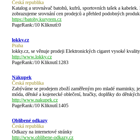
Česká republika
Katalog a srovnávač batohů, kufrů, sportovních tašek a kabelek.
zobrazujeme srovnání cen prodejců a přehled podobných produkt
https://batohy.kuryrem.cz
PageRank:/10 Kliknutí:0
lokky.cz
Praha
lokky.cz, se věnuje prodeji Elektronických cigaret vysoké kvality,
http://www.lokky.cz
PageRank:/10 Kliknutí:1283
Nákupek
Česká republika
Zabýváme se prodejem zboží zaměřeným pro mladé maminky, jejich
móda, dětské a kojenecké oblečení, hračky, doplňky do dětských
http://www.nakupek.cz
PageRank:/10 Kliknutí:1405
Oblíbené odkazy
Česká republika
Odkazy na internetové stránky
http://www.oblibene-odkazy.cz