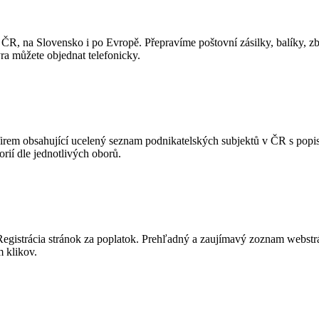
lé ČR, na Slovensko i po Evropě. Přepravíme poštovní zásilky, balíky, z
ýra můžete objednat telefonicky.
 firem obsahující ucelený seznam podnikatelských subjektů v ČR s pop
rií dle jednotlivých oborů.
 Registrácia stránok za poplatok. Prehľadný a zaujímavý zoznam webstr
 klikov.