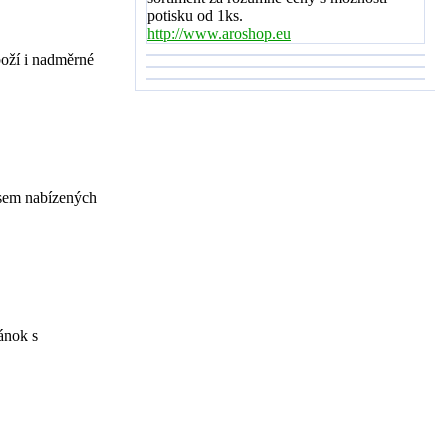
potisku od 1ks.
http://www.aroshop.eu
boží i nadměrné
isem nabízených
ánok s