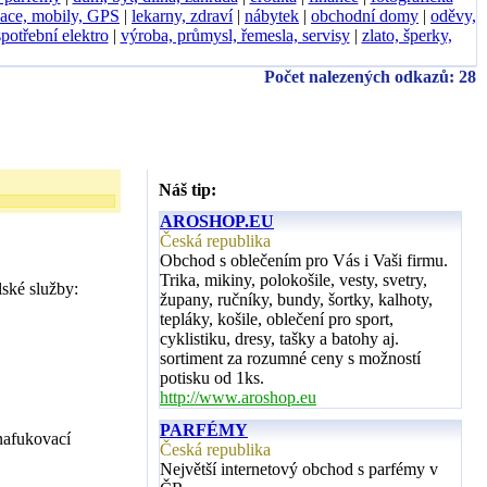
ace, mobily, GPS
|
lekarny, zdraví
|
nábytek
|
obchodní domy
|
oděvy,
spotřební elektro
|
výroba, průmysl, řemesla, servisy
|
zlato, šperky,
Počet nalezených odkazů: 28
Náš tip:
AROSHOP.EU
Česká republika
Obchod s oblečením pro Vás i Vaši firmu.
Trika, mikiny, polokošile, vesty, svetry,
lské služby:
župany, ručníky, bundy, šortky, kalhoty,
tepláky, košile, oblečení pro sport,
cyklistiku, dresy, tašky a batohy aj.
sortiment za rozumné ceny s možností
potisku od 1ks.
http://www.aroshop.eu
PARFÉMY
nafukovací
Česká republika
Největší internetový obchod s parfémy v