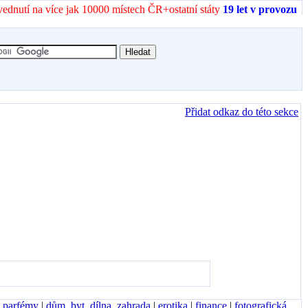
vednutí na více jak 10000 místech ČR+ostatní státy
19 let v provozu
Přidat odkaz do této sekce
, parfémy
|
dům, byt, dílna, zahrada
|
erotika
|
finance
|
fotografická