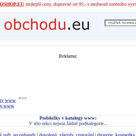
- AROSHOP.EU
|nejlepší ceny, dopravné od 95,- s možností osobního vyz
Reklama:
=>>
gy www
Podsložky v katalogy www:
V této sekci nejsou žádné podkategorie...
ý svět, seconhandy
|
dovolená, zájezdy, cestování
|
drogerie, kosmetika