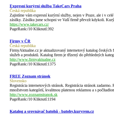
Expresní kurýrní služba TakeCars Praha
Česká republika
Zajistíme vám expresní kurýrní služby, nejen v Praze, ale i v ce
zásilky. Zásilku jsme schopni ve Vaší firmě převzít kdykoli. Kur
https://www.takecars.cz/
PageRank:/10 Kliknutí:392
Firmy v ČR
Česká republika
FirmyAktualne.cz je aktualizovaný internetový katalog českých
služeb a produktů. Katalog firem je třízený do přehledných katego
http://www.firmyaktualne.cz
PageRank:/10 Kliknutí:1375
FREE Zoznam stránok
Slovensko
Registrácia internetových stránok. Registrácia stránok zadarmo.
množstvom kategórií, kvalitnou platenou reklamou a s počítadlom
http://www.zoznamstranok.sk
PageRank:/10 Kliknutí:1194
Katalog a srovnávač batohů - batohy.kuryrem.cz