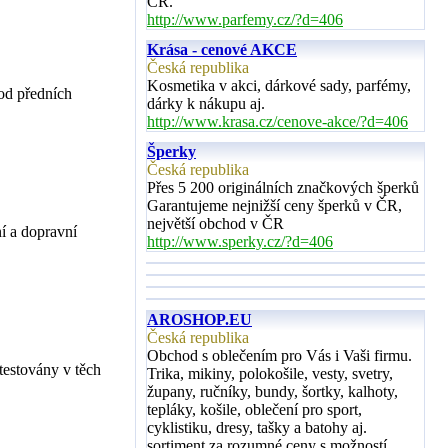
ČR.
http://www.parfemy.cz/?d=406
Krása - cenové AKCE
Česká republika
Kosmetika v akci, dárkové sady, parfémy,
od předních
dárky k nákupu aj.
http://www.krasa.cz/cenove-akce/?d=406
Šperky
Česká republika
Přes 5 200 originálních značkových šperků
Garantujeme nejnižší ceny šperků v ČR,
největší obchod v ČR
í a dopravní
http://www.sperky.cz/?d=406
AROSHOP.EU
Česká republika
Obchod s oblečením pro Vás i Vaši firmu.
testovány v těch
Trika, mikiny, polokošile, vesty, svetry,
župany, ručníky, bundy, šortky, kalhoty,
tepláky, košile, oblečení pro sport,
cyklistiku, dresy, tašky a batohy aj.
sortiment za rozumné ceny s možností