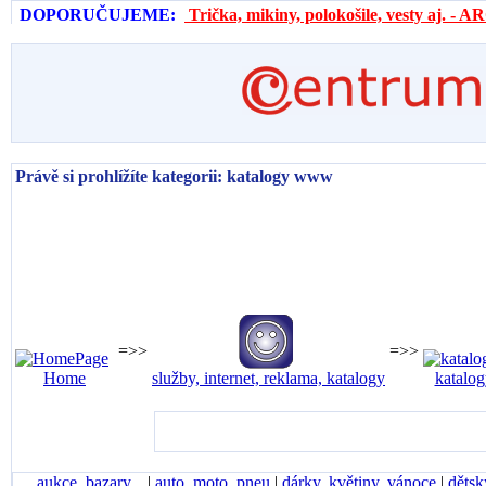
DOPORUČUJEME:
Trička, mikiny, polokošile, vesty aj. 
Právě si prohlížíte kategorii: katalogy www
=>>
=>>
Home
služby, internet, reklama, katalogy
katalo
aukce, bazary...
|
auto, moto, pneu
|
dárky, květiny, vánoce
|
dětsk