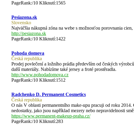
PageRank:/10 Kliknutí:1565
Pesiazona.sk
Slovensko
Najväčšia nákupná zóna na webe s možnosťou porovnania cien, s
http://pesiazona.sk
PageRank:/10 Kliknutí:1422
Pohoda domova
Česká republika
Prodej povlečení a ložního prádla především od českých výrobců
další materiály. Nabízíme také jersey a froté prostěradla.
http://www.pohodadomova.cz
PageRank:/10 Kliknutí:1512
Radchenko D. Permanent Cosmetics
Česká republika
O nás V oblasti permanentního make-upu pracuji od roku 2014. 
nedostatky, jako jsou například mezery nebo nepravidelnosti smě
https://www.permanent-makeup-praha.cz/
PageRank:/10 Kliknutí:283