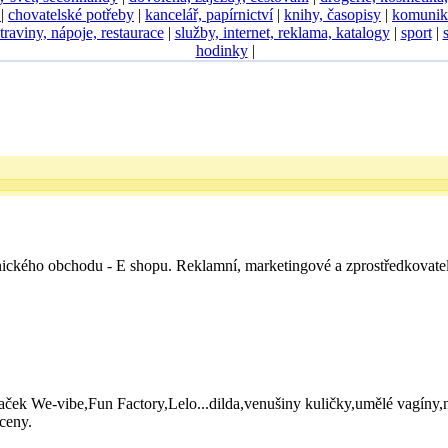
D
|
chovatelské potřeby
|
kancelář, papírnictví
|
knihy, časopisy
|
komunik
traviny, nápoje, restaurace
|
služby, internet, reklama, katalogy
|
sport
|
hodinky
|
onického obchodu - E shopu. Reklamní, marketingové a zprostředkovate
aček We-vibe,Fun Factory,Lelo...dilda,venušiny kuličky,umělé vagíny,
ceny.