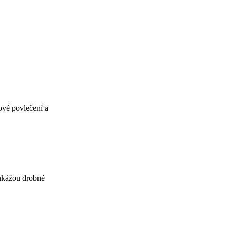
ové povlečení a
 ukážou drobné