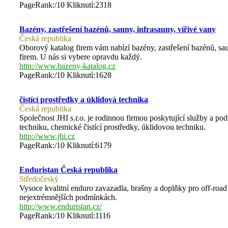
PageRank:/10 Kliknutí:2318
Bazény, zastřešení bazénů, sauny, infrasauny, vířivé vany
Česká republika
Oborový katalog firem vám nabízí bazény, zastřešení bazénů, sa
firem. U nás si vybere opravdu každý.
http://www.bazeny-katalog.cz
PageRank:/10 Kliknutí:1628
čistící prostředky a úklidová technika
Česká republika
Společnost JHI s.r.o. je rodinnou firmou poskytující služby a
techniku, chemické čistící prostředky, úklidovou techniku.
http://www.jhi.cz
PageRank:/10 Kliknutí:6179
Enduristan Česká republika
Středočeský
Vysoce kvalitní enduro zavazadla, brašny a doplňky pro off-road
nejextrémnějších podmínkách.
http://www.enduristan.cz/
PageRank:/10 Kliknutí:1116