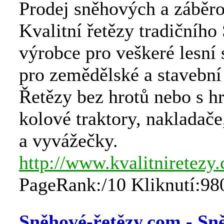
Prodej sněhových a záběro
Kvalitní řetězy tradičníh
výrobce pro veškeré lesní s
pro zemědělské a stavební 
Řetězy bez hrotů nebo s h
kolové traktory, nakladače
a vyvážečky.
http://www.kvalitniretezy.
PageRank:/10 Kliknutí:98
Sněhové-řetězy.com - Sn