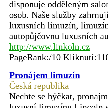
disponuje odděleným salo
osob. Naše služby zahrnuj
luxusních limuzín, limuzí
autopůjčovnu luxusních a
http://www.linkoln.cz
PageRank:/10 Kliknutí:11
Pronájem limuzín
Česká republika
Nechte se hýčkat, pronajmě
luxusní limuzínu Lincoln 