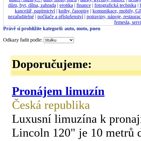
dům, byt, dílna, zahrada
|
erotika
|
finance
|
fotografická technika
|
kancelář, papírnictví
|
knihy, časopisy
|
komunikace, mobily, G
nezařaditelné
|
počítače a příslušenství
|
potraviny, nápoje, restaura
řemesla, serv
Právě si prohlížíte kategorii: auto, moto, pneu
Odkazy řadit podle:
Doporučujeme:
Pronájem limuzín
Česká republika
Luxusní limuzína k prona
Lincoln 120" je 10 metrů 