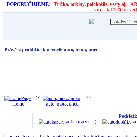
DOPORUČUJEME:
Trička, mikiny, polokošile, vesty aj. 
více jak 10000 místec
Právě si prohlížíte kategorii: auto, moto, pneu
=>>
=>>
Home
auto, moto, pneu
Podsložk
autobazary (12)
a
aukce, bazary...
|
auto, moto, pneu
|
dárky, květiny, vánoce
|
dětský