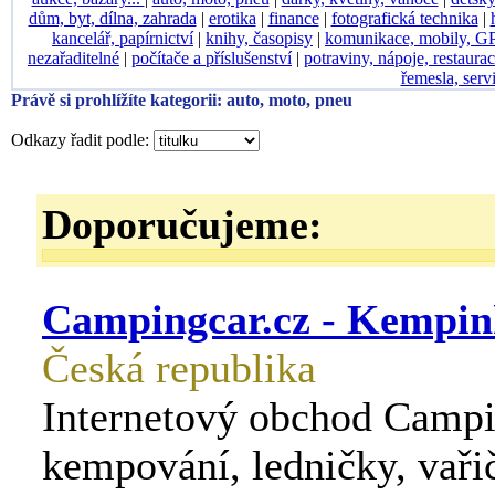
dům, byt, dílna, zahrada
|
erotika
|
finance
|
fotografická technika
|
kancelář, papírnictví
|
knihy, časopisy
|
komunikace, mobily, G
nezařaditelné
|
počítače a příslušenství
|
potraviny, nápoje, restaura
řemesla, serv
Právě si prohlížíte kategorii: auto, moto, pneu
Odkazy řadit podle:
Doporučujeme:
Campingcar.cz - Kempin
Česká republika
Internetový obchod Campi
kempování, ledničky, vaři