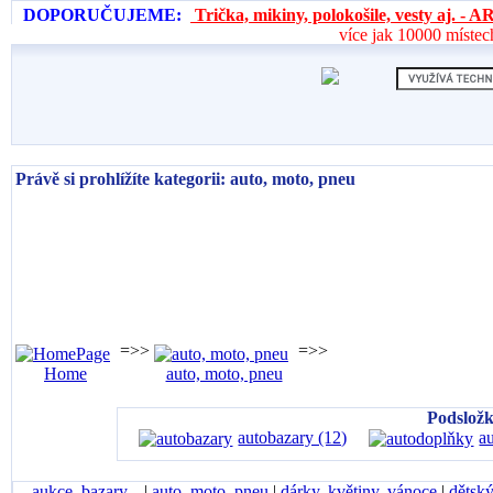
DOPORUČUJEME:
Trička, mikiny, polokošile, vesty aj. 
více jak 10000 místec
Právě si prohlížíte kategorii: auto, moto, pneu
=>>
=>>
Home
auto, moto, pneu
Podsložk
autobazary (12)
a
aukce, bazary...
|
auto, moto, pneu
|
dárky, květiny, vánoce
|
dětský