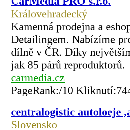
CarMedia PRO s.r.o.
Královehradecký
Kamenná prodejna a eshop
Detailingem. Nabízíme pr
dílně v ČR. Díky největš
jak 85 párů reproduktorů.
carmedia.cz
PageRank:/10 Kliknutí:74
centralogistic autoloeje ,
Slovensko