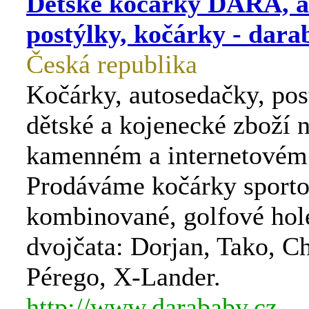
Dětské kočárky DARA, a
postýlky, kočárky - dara
Česká republika
Kočárky, autosedačky, pos
dětské a kojenecké zboží 
kamenném a internetovém
Prodáváme kočárky sporto
kombinované, golfové hole
dvojčata: Dorjan, Tako, C
Pérego, X-Lander.
http://www.darababy.cz