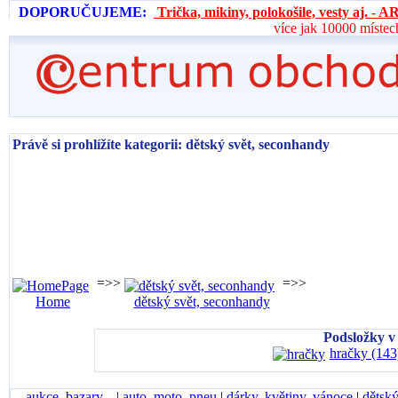
DOPORUČUJEME:
Trička, mikiny, polokošile, vesty aj. 
více jak 10000 místec
Právě si prohlížíte kategorii: dětský svět, seconhandy
=>>
=>>
Home
dětský svět, seconhandy
Podsložky v 
hračky (143
aukce, bazary...
|
auto, moto, pneu
|
dárky, květiny, vánoce
|
dětský