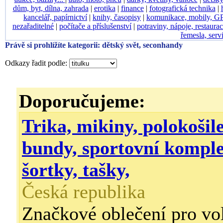
dům, byt, dílna, zahrada
|
erotika
|
finance
|
fotografická technika
|
kancelář, papírnictví
|
knihy, časopisy
|
komunikace, mobily, G
nezařaditelné
|
počítače a příslušenství
|
potraviny, nápoje, restaura
řemesla, serv
Právě si prohlížíte kategorii: dětský svět, seconhandy
Odkazy řadit podle:
Doporučujeme:
Trika, mikiny, polokošile
bundy, sportovní komplet
šortky, tašky,
Česká republika
Značkové oblečení pro vol