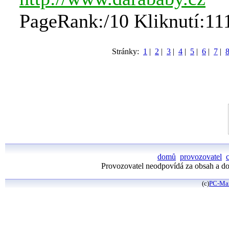
PageRank:/10 Kliknutí:11
Stránky:
1
|
2
|
3
|
4
|
5
|
6
|
7
|
domů
provozovatel
Provozovatel neodpovídá za obsah a dos
(c)
PC-Ma