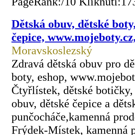
PageRank:/10 Kliknutí:17
Dětská obuv, dětské boty
čepice, www.mojeboty.cz,
Moravskoslezský
Zdravá dětská obuv pro dět
boty, eshop, www.mojebot
Čtyřlístek, dětské botičky,
obuv, dětské čepice a děts
punčocháče,kamenná prod
Frýdek-Místek, kamenná 