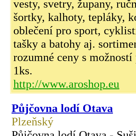
vesty, svetry, župany, ruč
šortky, kalhoty, tepláky, k
oblečení pro sport, cyklist
tašky a batohy aj. sortime
rozumné ceny s možností 
1ks.
http://www.aroshop.eu
Půjčovna lodí Otava
Plzeňský
Půjčovna lodí Otava - Suši