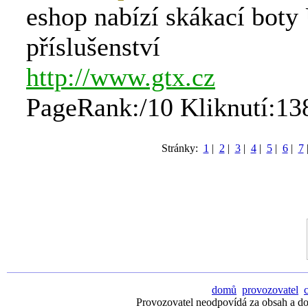
eshop nabízí skákací boty
příslušenství
http://www.gtx.cz
PageRank:/10 Kliknutí:13
Stránky:
1
|
2
|
3
|
4
|
5
|
6
|
7
domů
provozovatel
Provozovatel neodpovídá za obsah a dos