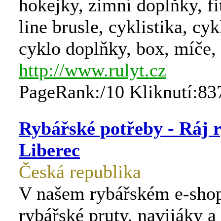
hokejky, zimní doplňky, fit
line brusle, cyklistika, cy
cyklo doplňky, box, míče,
http://www.rulyt.cz
PageRank:/10 Kliknutí:83
Rybářské potřeby - Ráj 
Liberec
Česká republika
V našem rybářském e-shop
rybářské pruty, navijáky a 