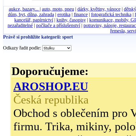
aukce, bazary...
|
auto, moto, pneu
|
dárky, květiny, vánoce
|
dětský
dům, byt, dílna, zahrada
|
erotika
|
finance
|
fotografická technika
|
kancelář, papírnictví
|
knihy, časopisy
|
komunikace, mobily, G
nezařaditelné
|
počítače a příslušenství
|
potraviny, nápoje, restaura
řemesla, serv
Právě si prohlížíte kategorii: sport
Odkazy řadit podle:
Doporučujeme:
AROSHOP.EU
Česká republika
Obchod s oblečením pro V
firmu. Trika, mikiny, polo