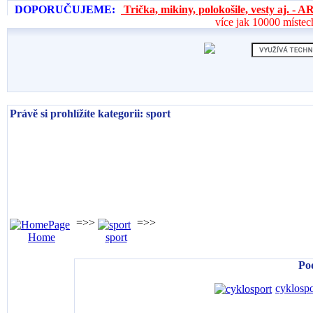
DOPORUČUJEME:
Trička, mikiny, polokošile, vesty aj. 
více jak 10000 místec
Právě si prohlížíte kategorii: sport
=>>
=>>
Home
sport
Po
cyklospo