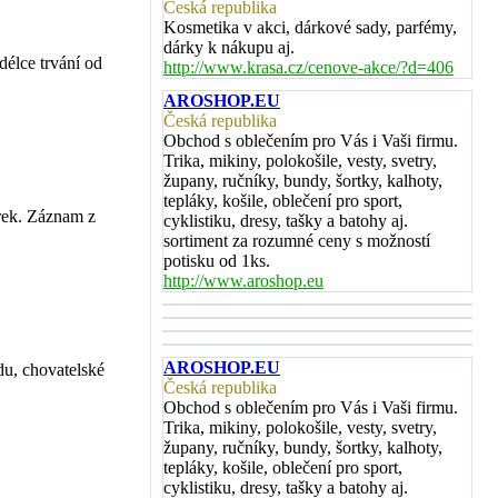
Česká republika
Kosmetika v akci, dárkové sady, parfémy,
dárky k nákupu aj.
délce trvání od
http://www.krasa.cz/cenove-akce/?d=406
AROSHOP.EU
Česká republika
Obchod s oblečením pro Vás i Vaši firmu.
Trika, mikiny, polokošile, vesty, svetry,
župany, ručníky, bundy, šortky, kalhoty,
tepláky, košile, oblečení pro sport,
rek. Záznam z
cyklistiku, dresy, tašky a batohy aj.
sortiment za rozumné ceny s možností
potisku od 1ks.
http://www.aroshop.eu
AROSHOP.EU
du, chovatelské
Česká republika
Obchod s oblečením pro Vás i Vaši firmu.
Trika, mikiny, polokošile, vesty, svetry,
župany, ručníky, bundy, šortky, kalhoty,
tepláky, košile, oblečení pro sport,
cyklistiku, dresy, tašky a batohy aj.