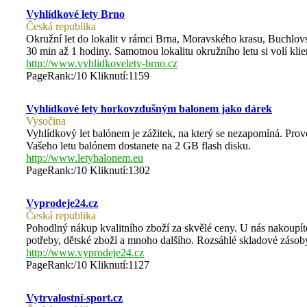
Vyhlídkové lety Brno
Česká republika
Okružní let do lokalit v rámci Brna, Moravského krasu, Buchlov
30 min až 1 hodiny. Samotnou lokalitu okružního letu si volí klie
http://www.vyhlidkovelety-brno.cz
PageRank:/10 Kliknutí:1159
Vyhlídkové lety horkovzdušným balonem jako dárek
Vysočina
Vyhlídkový let balónem je zážitek, na který se nezapomíná. Pr
Vašeho letu balónem dostanete na 2 GB flash disku.
http://www.letybalonem.eu
PageRank:/10 Kliknutí:1302
Vyprodeje24.cz
Česká republika
Pohodlný nákup kvalitního zboží za skvělé ceny. U nás nakoupít
potřeby, dětské zboží a mnoho dalšího. Rozsáhlé skladové zásoby
http://www.vyprodeje24.cz
PageRank:/10 Kliknutí:1127
Vytrvalostní-sport.cz