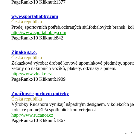
PageRank:/10 Kliknutí:1377
www.sportahobby.com
Česká republika
Prodej sportovních potřeb,ochraných sítí,fotbalových branek, kolo
http://www.sportahobby.com
PageRank:/10 Kliknutí:842
Zinako s.r.o.
Česká republika
Zakázková výroba: drobné kovové upomínkové předměty, sportovní
žetony do nákupních vozíků, plakety, odznaky s pinem.
http://www.zinako.cz
PageRank:/10 Kliknutí:1909
Značkové sportovní potřeby
Česká republika
Výrobky Rucanoru vynikají nápaditým designem, v kolekcích jsou
kolekce pro nejširší spotřebitelskou veřejnost.
http://www.rucanor.cz
PageRank:/10 Kliknutí:1867