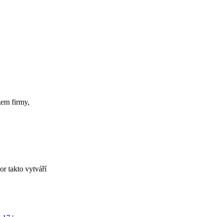
gem firmy,
r takto vytváří