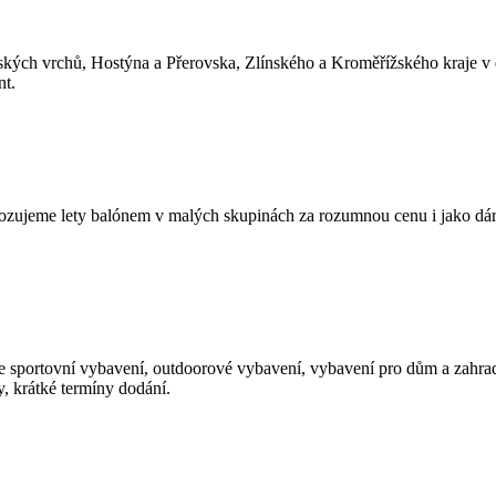
ských vrchů, Hostýna a Přerovska, Zlínského a Kroměřížského kraje v 
nt.
ovozujeme lety balónem v malých skupinách za rozumnou cenu i jako dá
e sportovní vybavení, outdoorové vybavení, vybavení pro dům a zahra
, krátké termíny dodání.