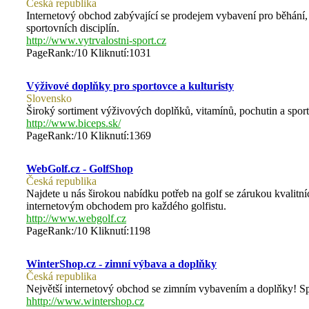
Česká republika
Internetový obchod zabývající se prodejem vybavení pro běhání, cyk
sportovních disciplín.
http://www.vytrvalostni-sport.cz
PageRank:/10 Kliknutí:1031
Výživové doplňky pro sportovce a kulturisty
Slovensko
Široký sortiment výživových doplňků, vitamínů, pochutin a spor
http://www.biceps.sk/
PageRank:/10 Kliknutí:1369
WebGolf.cz - GolfShop
Česká republika
Najdete u nás širokou nabídku potřeb na golf se zárukou kvalitn
internetovým obchodem pro každého golfistu.
http://www.webgolf.cz
PageRank:/10 Kliknutí:1198
WinterShop.cz - zimní výbava a doplňky
Česká republika
Největší internetový obchod se zimním vybavením a doplňky! Spe
hhttp://www.wintershop.cz