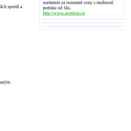
sortiment za rozumné ceny s možností
ších sportů a
potisku od 1ks.
http://www.aroshop.eu
ovaným