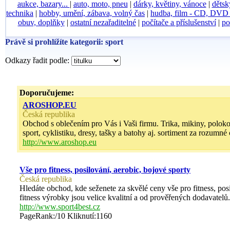
aukce, bazary...
|
auto, moto, pneu
|
dárky, květiny, vánoce
|
dětsk
technika
|
hobby, umění, zábava, volný čas
|
hudba, film - CD, DV
obuv, doplňky
|
ostatní nezařaditelné
|
počítače a příslušenství
|
po
Právě si prohlížíte kategorii: sport
Odkazy řadit podle:
Doporučujeme:
AROSHOP.EU
Česká republika
Obchod s oblečením pro Vás i Vaši firmu. Trika, mikiny, polokošil
sport, cyklistiku, dresy, tašky a batohy aj. sortiment za rozumn
http://www.aroshop.eu
Vše pro fitness, posilování, aerobic, bojové sporty
Česká republika
Hledáte obchod, kde seženete za skvělé ceny vše pro fitness, pos
fitness výrobky jsou velice kvalitní a od prověřených dodavatelů.
http://www.sport4best.cz
PageRank:/10 Kliknutí:1160