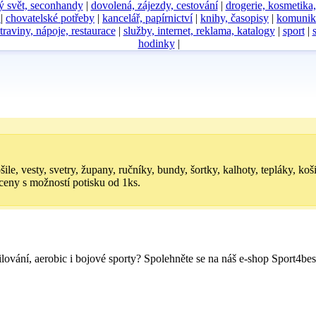
ý svět, seconhandy
|
dovolená, zájezdy, cestování
|
drogerie, kosmetika
D
|
chovatelské potřeby
|
kancelář, papírnictví
|
knihy, časopisy
|
komunik
traviny, nápoje, restaurace
|
služby, internet, reklama, katalogy
|
sport
|
hodinky
|
e, vesty, svetry, župany, ručníky, bundy, šortky, kalhoty, tepláky, koši
é ceny s možností potisku od 1ks.
ilování, aerobic i bojové sporty? Spolehněte se na náš e-shop Sport4be