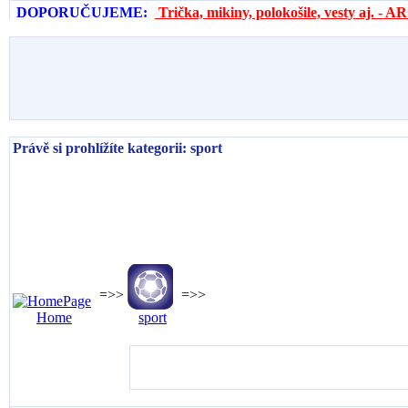
DOPORUČUJEME:
Trička, mikiny, polokošile, vesty aj. 
Právě si prohlížíte kategorii: sport
=>>
=>>
Home
sport