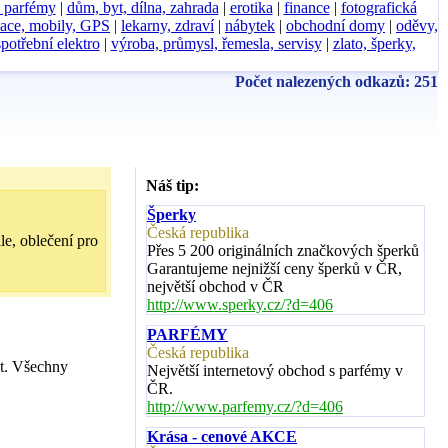
, parfémy
|
dům, byt, dílna, zahrada
|
erotika
|
finance
|
fotografická
ace, mobily, GPS
|
lekarny, zdraví
|
nábytek
|
obchodní domy
|
oděvy,
spotřební elektro
|
výroba, průmysl, řemesla, servisy
|
zlato, šperky,
Počet nalezených odkazů: 251
Náš tip:
Šperky
Česká republika
le, oblečení pro
Přes 5 200 originálních značkových šperků
Garantujeme nejnižší ceny šperků v ČR,
největší obchod v ČR
http://www.sperky.cz/?d=406
PARFÉMY
Česká republika
st. Všechny
Největší internetový obchod s parfémy v
ČR.
http://www.parfemy.cz/?d=406
Krása - cenové AKCE