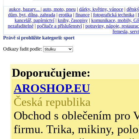
aukce, bazary...
|
auto, moto, pneu
|
dárky, květiny, vánoce
|
dětský
dům, byt, dílna, zahrada
|
erotika
|
finance
|
fotografická technika
|
kancelář, papírnictví
|
knihy, časopisy
|
komunikace, mobily, G
nezařaditelné
|
počítače a příslušenství
|
potraviny, nápoje, restaura
řemesla, serv
Právě si prohlížíte kategorii: sport
Odkazy řadit podle:
Doporučujeme:
AROSHOP.EU
Česká republika
Obchod s oblečením pro V
firmu. Trika, mikiny, polo