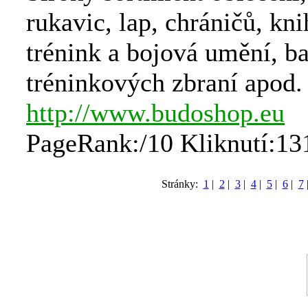
rukavic, lap, chráničů, kn
trénink a bojová umění, b
tréninkových zbraní apod.
http://www.budoshop.eu
PageRank:/10 Kliknutí:13
Stránky:
1
|
2
|
3
|
4
|
5
|
6
|
7