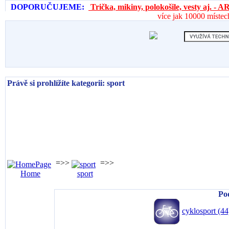
DOPORUČUJEME:
Trička, mikiny, polokošile, vesty aj. 
více jak 10000 místec
Právě si prohlížíte kategorii: sport
=>>
=>>
Home
sport
Po
cyklosport (44