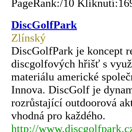
PageRank:/10 Kliknutí:16
DiscGolfPark
Zlínský
DiscGolfPark je koncept r
discgolfových hřišť s využ
materiálu americké společ
Innova. DiscGolf je dyna
rozrůstající outdoorová akt
vhodná pro každého.
http://www.discgolfpark.c