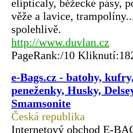
elipticaly, běžecké pásy, p
věže a lavice, trampolíny..
spolehlivě.
http://www.duvlan.cz
PageRank:/10 Kliknutí:18
e-Bags.cz - batohy, kufry
peneženky, Husky, Delsey
Smamsonite
Česká republika
Internetový obchod E-BA