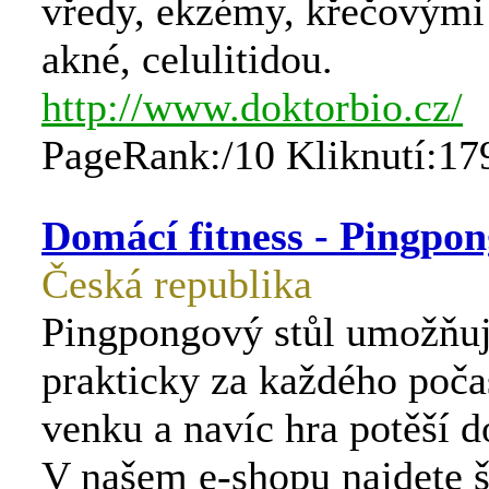
vředy, ekzémy, křečovými 
akné, celulitidou.
http://www.doktorbio.cz/
PageRank:/10 Kliknutí:17
Domácí fitness - Pingpon
Česká republika
Pingpongový stůl umožňuj
prakticky za každého poča
venku a navíc hra potěší do
V našem e-shopu najdete š