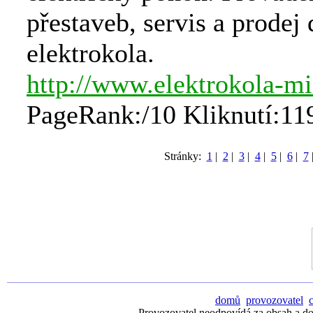
přestaveb, servis a prodej 
elektrokola.
http://www.elektrokola-mi
PageRank:/10 Kliknutí:11
Stránky:
1
|
2
|
3
|
4
|
5
|
6
|
7
domů
provozovatel
Provozovatel neodpovídá za obsah a dos