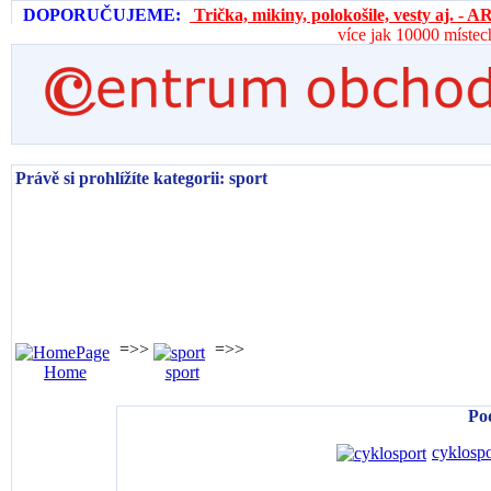
DOPORUČUJEME:
Trička, mikiny, polokošile, vesty aj. 
více jak 10000 místec
Právě si prohlížíte kategorii: sport
=>>
=>>
Home
sport
Po
cyklospo