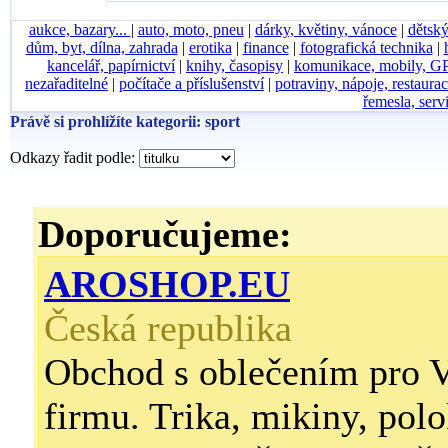
aukce, bazary...
|
auto, moto, pneu
|
dárky, květiny, vánoce
|
dětský
dům, byt, dílna, zahrada
|
erotika
|
finance
|
fotografická technika
|
kancelář, papírnictví
|
knihy, časopisy
|
komunikace, mobily, G
nezařaditelné
|
počítače a příslušenství
|
potraviny, nápoje, restaura
řemesla, serv
Právě si prohlížíte kategorii: sport
Odkazy řadit podle:
Doporučujeme:
AROSHOP.EU
Česká republika
Obchod s oblečením pro V
firmu. Trika, mikiny, polo