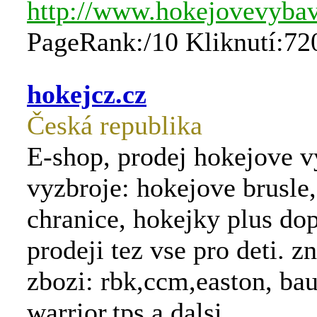
http://www.hokejovevybav
PageRank:/10 Kliknutí:72
hokejcz.cz
Česká republika
E-shop, prodej hokejove v
vyzbroje: hokejove brusle
chranice, hokejky plus do
prodeji tez vse pro deti. 
zbozi: rbk,ccm,easton, bau
warrior,tps a dalsi...