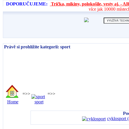
DOPORUČUJEME:
Trička, mikiny, polokošile, vesty aj. 
více jak 10000 místec
Právě si prohlížíte kategorii: sport
=>>
=>>
Home
sport
Po
cyklosport 