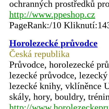
ochranných prostředků prot
http://www.ppeshop.cz
PageRank:/10 Kliknutí:14
Horolezecké průvodce
Česká republika
Průvodce, horolezecké pr
lezecké průvodce, lezecký 
lezecké knihy, vklíněnce 
skály, hory, bouldry, tréni
http://www.horolezeckepr