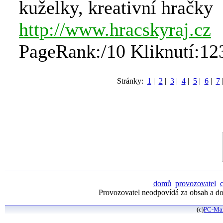
kuželky, kreativní hračky
http://www.hracskyraj.cz
PageRank:/10 Kliknutí:12
Stránky:
1
|
2
|
3
|
4
|
5
|
6
|
7
domů
provozovatel
Provozovatel neodpovídá za obsah a dos
(c)
PC-Ma