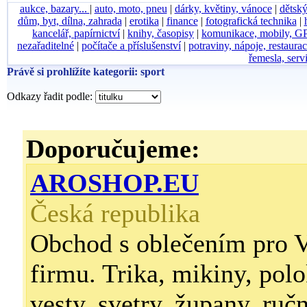
aukce, bazary...
|
auto, moto, pneu
|
dárky, květiny, vánoce
|
dětský
dům, byt, dílna, zahrada
|
erotika
|
finance
|
fotografická technika
|
kancelář, papírnictví
|
knihy, časopisy
|
komunikace, mobily, G
nezařaditelné
|
počítače a příslušenství
|
potraviny, nápoje, restaura
řemesla, serv
Právě si prohlížíte kategorii: sport
Odkazy řadit podle:
Doporučujeme:
AROSHOP.EU
Česká republika
Obchod s oblečením pro V
firmu. Trika, mikiny, polo
vesty, svetry, župany, ruč