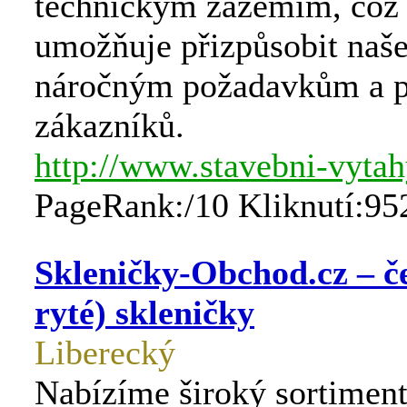
technickým zázemím, což
umožňuje přizpůsobit naš
náročným požadavkům a pl
zákazníků.
http://www.stavebni-vytah
PageRank:/10 Kliknutí:95
Skleničky-Obchod.cz – č
ryté) skleničky
Liberecký
Nabízíme široký sortimen