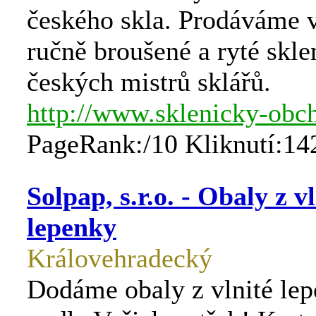
českého skla. Prodáváme 
ručně broušené a ryté skle
českých mistrů sklářů.
http://www.sklenicky-obc
PageRank:/10 Kliknutí:14
Solpap, s.r.o. - Obaly z v
lepenky
Královehradecký
Dodáme obaly z vlnité lep