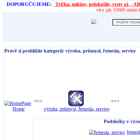
DOPORUČUJEME:
Trička, mikiny, polokošile, vesty aj. 
více jak 10000 místec
Právě si prohlížíte kategorii: výroba, průmysl, řemesla, servisy
=>>
=>>
Home
výroba, průmysl, řemesla, servisy
Podsložky v výro
řemesl