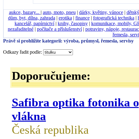
aukce, bazary...
|
auto, moto, pneu
|
dárky, květiny, vánoce
|
dětský
dům, byt, dílna, zahrada
|
erotika
|
finance
|
fotografická technika
|
kancelář, papírnictví
|
knihy, časopisy
|
komunikace, mobily, G
nezařaditelné
|
počítače a příslušenství
|
potraviny, nápoje, restaura
řemesla, serv
Právě si prohlížíte kategorii: výroba, průmysl, řemesla, servisy
Odkazy řadit podle:
Doporučujeme:
Safibra optika fotonika 
vlákna
Česká republika