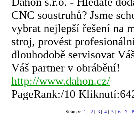
Dahon s.r.o. - Hledáte dod
CNC soustruhů? Jsme sch
vybrat nejlepší řešení na 
stroj, provést profesionáln
dlouhodobě servisovat Váš
Váš partner v obrábění!
http://www.dahon.cz/
PageRank:/10 Kliknutí:64
Stránky:
1
|
2
|
3
|
4
|
5
|
6
|
7
|