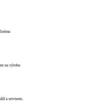
nečnému
eme na výrobu
áží a servisem.