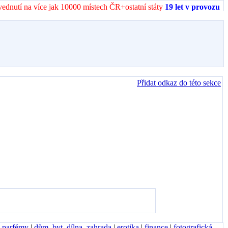
vednutí na více jak 10000 místech ČR+ostatní státy
19 let v provozu
Přidat odkaz do této sekce
, parfémy
|
dům, byt, dílna, zahrada
|
erotika
|
finance
|
fotografická