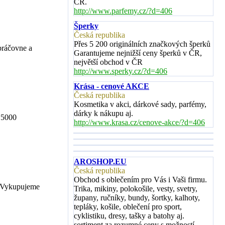
ČR.
http://www.parfemy.cz/?d=406
Šperky
Česká republika
Přes 5 200 originálních značkových šperků
 práčovne a
Garantujeme nejnižší ceny šperků v ČR,
největší obchod v ČR
http://www.sperky.cz/?d=406
Krása - cenové AKCE
Česká republika
Kosmetika v akci, dárkové sady, parfémy,
dárky k nákupu aj.
ž 5000
http://www.krasa.cz/cenove-akce/?d=406
AROSHOP.EU
Česká republika
Obchod s oblečením pro Vás i Vaši firmu.
. Vykupujeme
Trika, mikiny, polokošile, vesty, svetry,
župany, ručníky, bundy, šortky, kalhoty,
tepláky, košile, oblečení pro sport,
cyklistiku, dresy, tašky a batohy aj.
sortiment za rozumné ceny s možností