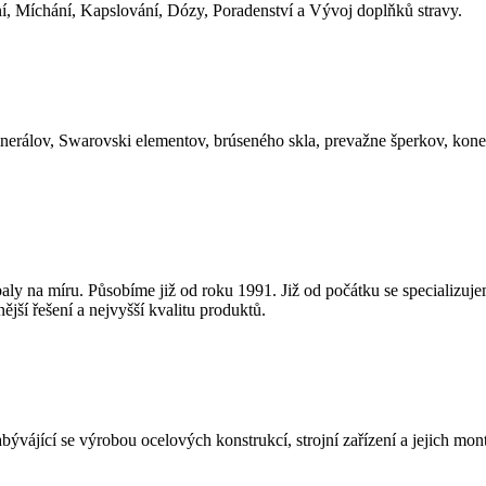
í, Míchání, Kapslování, Dózy, Poradenství a Vývoj doplňků stravy.
nerálov, Swarovski elementov, brúseného skla, prevažne šperkov, ko
baly na míru. Působíme již od roku 1991. Již od počátku se specializuj
jší řešení a nejvyšší kvalitu produktů.
ývájící se výrobou ocelových konstrukcí, strojní zařízení a jejich mont