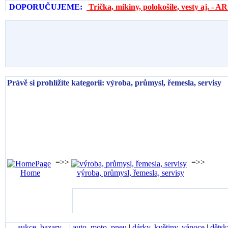
DOPORUČUJEME:
Trička, mikiny, polokošile, vesty aj. 
Právě si prohlížíte kategorii: výroba, průmysl, řemesla, servisy
=>>
=>>
Home
výroba, průmysl, řemesla, servisy
aukce, bazary...
|
auto, moto, pneu
|
dárky, květiny, vánoce
|
dětsk