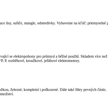
liace lisy, sušiče, mangle, odstredivky. Vybavenie na kľúč: priemyselné
vající se elektropohony pro průmysl a běžné použití. Skladem více ne
P, rozběhové, kroužkové, jeřábové elektromotory.
 železné, kompletní i poškozené. Dále také filtry pevných částic
nožství.