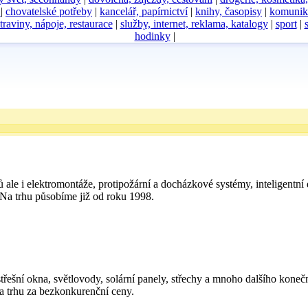
D
|
chovatelské potřeby
|
kancelář, papírnictví
|
knihy, časopisy
|
komunik
traviny, nápoje, restaurace
|
služby, internet, reklama, katalogy
|
sport
|
hodinky
|
le i elektromontáže, protipožární a docházkové systémy, inteligentní
 Na trhu působíme již od roku 1998.
střešní okna, světlovody, solární panely, střechy a mnoho dalšího kon
na trhu za bezkonkurenční ceny.