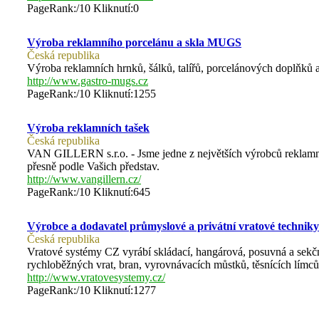
PageRank:/10 Kliknutí:0
Výroba reklamního porcelánu a skla MUGS
Česká republika
Výroba reklamních hrnků, šálků, talířů, porcelánových doplňků a
http://www.gastro-mugs.cz
PageRank:/10 Kliknutí:1255
Výroba reklamních tašek
Česká republika
VAN GILLERN s.r.o. - Jsme jedne z největších výrobců reklamníc
přesně podle Vašich představ.
http://www.vangillern.cz/
PageRank:/10 Kliknutí:645
Výrobce a dodavatel průmyslové a privátní vratové techniky 
Česká republika
Vratové systémy CZ vyrábí skládací, hangárová, posuvná a sekčn
rychloběžných vrat, bran, vyrovnávacích můstků, těsnících límc
http://www.vratovesystemy.cz/
PageRank:/10 Kliknutí:1277