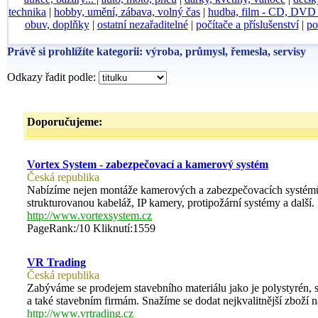
technika
|
hobby, umění, zábava, volný čas
|
hudba, film - CD, DV
obuv, doplňky
|
ostatní nezařaditelné
|
počítače a příslušenství
|
po
Právě si prohlížíte kategorii: výroba, průmysl, řemesla, servisy
Odkazy řadit podle:
Doporučujeme:
Vortex System - zabezpečovací a kamerový systém
Česká republika
Nabízíme nejen montáže kamerových a zabezpečovacích systémů a
strukturovanou kabeláž, IP kamery, protipožární systémy a další.
http://www.vortexsystem.cz
PageRank:/10 Kliknutí:1559
VR Trading
Česká republika
Zabýváme se prodejem stavebního materiálu jako je polystyrén, 
a také stavebním firmám. Snažíme se dodat nejkvalitnější zboží 
http://www.vrtrading.cz