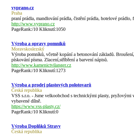
vyprano.cz
Praha
praní prádla, mandlování prádla, čistění prádla, hotelové prádlo, f
http://www.vyprano.cz
PageRank:/10 Kliknutí:1050
Výroba a opravy pomníků
Moravskoslezský
Výroba pomníků, včetně kopání a betonování základů. Broušení, r
pískování písma. Zlacení,stříbření a barvení nápisů.
http://www.kamenictvilanger.cz
PageRank:/10 Kliknutí:1273
Výroba a prodej plastových polotovarů
Česká republika
VSS s.r.o. - Jsme velkoobchod s technickými plasty, pryžovými
vybavené dílně.
https://www.vss-plasty.cz/
PageRank:/10 Kliknutí:0
Výroba Doplňků Stravy
Česká republika