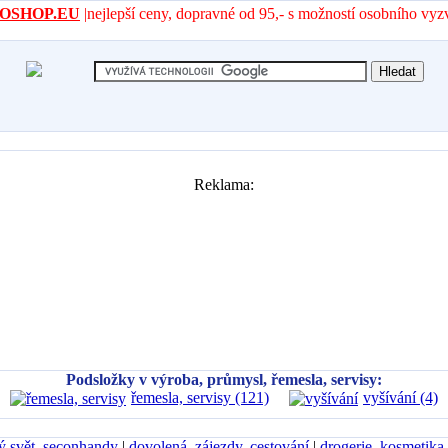
- AROSHOP.EU
|nejlepší ceny, dopravné od 95,- s možností osobního vyz
Reklama:
Podsložky v výroba, průmysl, řemesla, servisy:
řemesla, servisy (121)
vyšívání (4)
ý svět, seconhandy
|
dovolená, zájezdy, cestování
|
drogerie, kosmetika