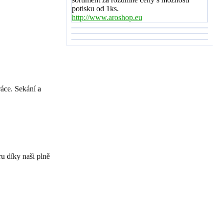
potisku od 1ks.
http://www.aroshop.eu
áce. Sekání a
u díky naši plně