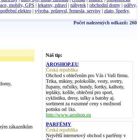
ace, mobily, GPS
|
lekarny, zdraví
|
nábytek
|
obchodní domy
|
oděvy,
spotřební elektro
|
výroba, průmysl, řemesla, servisy
|
zlato, šperky,
Počet nalezených odkazů: 260
Náš tip:
AROSHOP.EU
Česká republika
Obchod s oblečením pro Vás i Vaši firmu.
Trika, mikiny, polokošile, vesty, svetry,
 domy,
župany, ručníky, bundy, šortky, kalhoty,
tepláky, košile, oblečení pro sport,
cyklistiku, dresy, tašky a batohy aj.
sortiment za rozumné ceny s možností
potisku od 1ks.
http://www.aroshop.eu
PARFÉMY
ečným zákazníkům
Česká republika
Největší internetový obchod s parfémy v