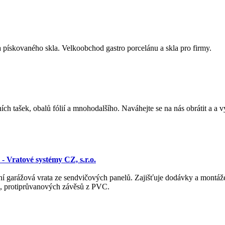
 pískovaného skla. Velkoobchod gastro porcelánu a skla pro firmy.
h tašek, obalů fólií a mnohodalšího. Naváhejte se na nás obrátit a a 
- Vratové systémy CZ, s.r.o.
í garážová vrata ze sendvičových panelů. Zajišťuje dodávky a montáže
ů, protiprůvanových závěsů z PVC.