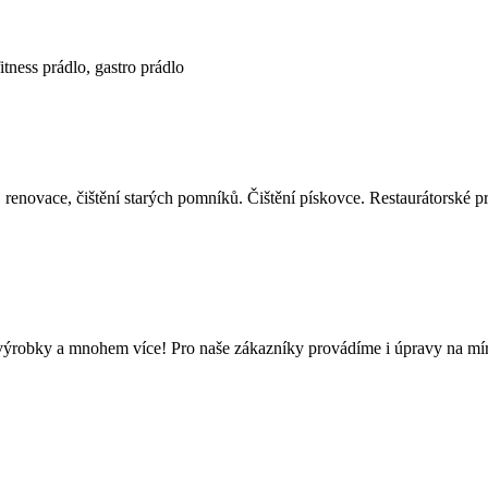
itness prádlo, gastro prádlo
enovace, čištění starých pomníků. Čištění pískovce. Restaurátorské pr
 výrobky a mnohem více! Pro naše zákazníky provádíme i úpravy na mír