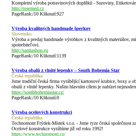
Kompletní výroba potravinových doplňků - Suroviny, Etiketován
http://rosemed.cz
PageRank:/10 Kliknutí:927
Výroba kvalitných handmade šperkov
Slovensko
Výroba a predaj handmade výrobkov z kvalitných materiálov, mi
spotrebiteľovi.
http://santiashop.eu
PageRank:/10 Kliknutí:1139
Výroba obalů z vlnité lepenky – South Bohemia Star
Česká republika
Jsme tradiční česká firma vyrábějící kartonové krabice, boxy a o
obalů z vlnité lepenky. Našim hlavním cílem je nabízet nejmoderně
https://southbohemiastar.cz/
PageRank:/10 Kliknutí:0
Výroba ocelových konstrukcí
Česká republika
Technomont Frýdek-Místek s.r.o. - Jsme ryze česká společnost zab
Ocelové konstrukce vyrábíme již od roku 1992!
https://www.technomont.cz/