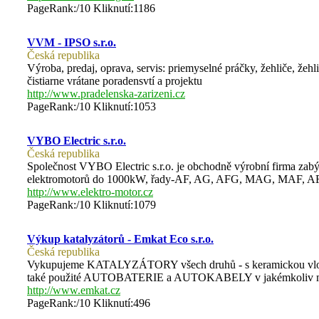
PageRank:/10 Kliknutí:1186
VVM - IPSO s.r.o.
Česká republika
Výroba, predaj, oprava, servis: priemyselné práčky, žehliče, žeh
čistiarne vrátane poradensvtí a projektu
http://www.pradelenska-zarizeni.cz
PageRank:/10 Kliknutí:1053
VYBO Electric s.r.o.
Česká republika
Společnost VYBO Electric s.r.o. je obchodně výrobní firma zabý
elektromotorů do 1000kW, řady-AF, AG, AFG, MAG, MAF, AFP, 
http://www.elektro-motor.cz
PageRank:/10 Kliknutí:1079
Výkup katalyzátorů - Emkat Eco s.r.o.
Česká republika
Vykupujeme KATALYZÁTORY všech druhů - s keramickou vložkou,
také použité AUTOBATERIE a AUTOKABELY v jakémkoliv m
http://www.emkat.cz
PageRank:/10 Kliknutí:496