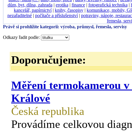
dům, byt, dílna, zahrada
|
erotika
|
finance
|
fotografická technika
|
kancelář, papírnictví
|
knihy, časopisy
|
komunikace, mobily, G
nezařaditelné
|
počítače a příslušenství
|
potraviny, nápoje, restaura
řemesla, serv
Právě si prohlížíte kategorii: výroba, průmysl, řemesla, servisy
Odkazy řadit podle:
Doporučujeme:
Měření termokamerou v
Králové
Česká republika
Provádíme celkovou diagn