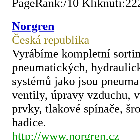
PageRank:/10 Kliknutí:22
Norgren
Česká republika
Vyrábíme kompletní sorti
pneumatických, hydraulic
systémů jako jsou pneumat
ventily, úpravy vzduchu, 
prvky, tlakové spínače, šr
hadice.
http://www.norgren.cz