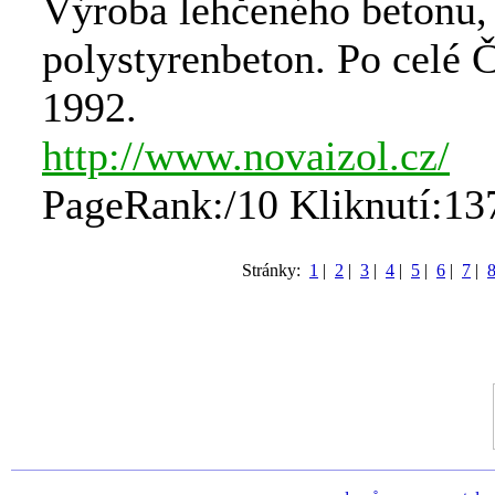
Výroba lehčeného betonu,
polystyrenbeton. Po celé 
1992.
http://www.novaizol.cz/
PageRank:/10 Kliknutí:13
Stránky:
1
|
2
|
3
|
4
|
5
|
6
|
7
|