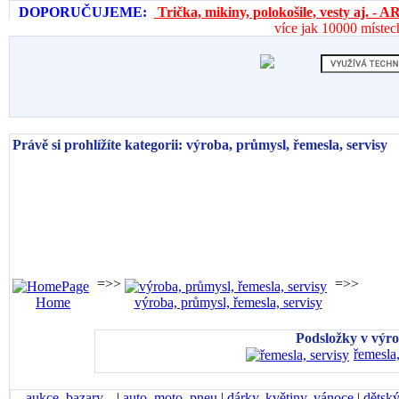
DOPORUČUJEME:
Trička, mikiny, polokošile, vesty aj. 
více jak 10000 místec
Právě si prohlížíte kategorii: výroba, průmysl, řemesla, servisy
=>>
=>>
Home
výroba, průmysl, řemesla, servisy
Podsložky v výro
řemesla,
aukce, bazary...
|
auto, moto, pneu
|
dárky, květiny, vánoce
|
dětský