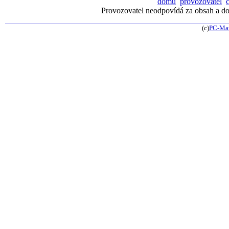
domů
provozovatel
Provozovatel neodpovídá za obsah a dos
(c)
PC-Ma