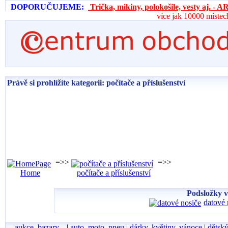
DOPORUČUJEME:
Trička, mikiny, polokošile, vesty aj. 
více jak 10000 místec
Právě si prohlížíte kategorii: počítače a příslušenství
=>>
=>>
Home
počítače a příslušenství
Podsložky v 
datové 
aukce, bazary...
|
auto, moto, pneu
|
dárky, květiny, vánoce
|
dětský