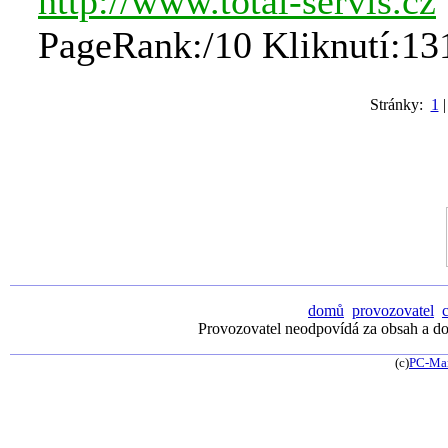
http://www.total-servis.cz
PageRank:/10 Kliknutí:13
Stránky:
1
domů
provozovatel
Provozovatel neodpovídá za obsah a dos
(c)
PC-Ma