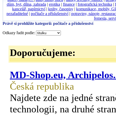
dům, byt, dílna, zahrada
|
erotika
|
finance
|
fotografická technika
|
kancelář, papírnictví
|
knihy, časopisy
|
komunikace, mobily, G
nezařaditelné
|
počítače a příslušenství
|
potraviny, nápoje, restaura
řemesla, serv
Právě si prohlížíte kategorii: počítače a příslušenství
Odkazy řadit podle:
Doporučujeme:
MD-Shop.eu, Archipelos
Česká republika
Najdete zde na jedné stra
technologii, na druhé stra