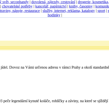
ý svět, seconhandy
|
dovolená, zájezdy, cestování
|
drogerie, kosmetika
D
|
chovatelské potřeby
|
kancelář, papírnictví
|
knihy, časopisy
|
komunik
traviny, nápoje, restaurace
|
služby, internet, reklama, katalogy
|
sport
|
hodinky
|
h jídel. Dovoz na Vámi určenou adresu v rámci Prahy a okolí standardn
peče legendární kynuté koláče, rohlíčky a záviny, na které se sjíždějí 