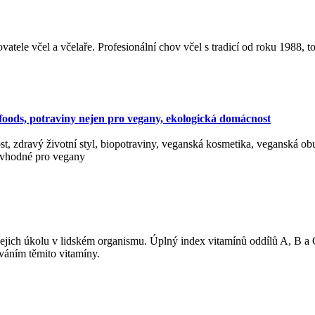
ele včel a včelaře. Profesionální chov včel s tradicí od roku 1988, to 
erfoods, potraviny nejen pro vegany, ekologická domácnost
t, zdravý životní styl, biopotraviny, veganská kosmetika, veganská ob
y vhodné pro vegany
jejich úkolu v lidském organismu. Úplný index vitamínů oddílů A, B a 
áním těmito vitamíny.