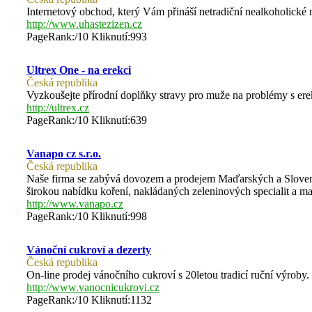
Internetový obchod, který Vám přináší netradiční nealkoholické n
http://www.uhastezizen.cz
PageRank:/10 Kliknutí:993
Ultrex One - na erekci
Česká republika
Vyzkoušejte přírodní doplňky stravy pro muže na problémy s e
http://ultrex.cz
PageRank:/10 Kliknutí:639
Vanapo cz s.r.o.
Česká republika
Naše firma se zabývá dovozem a prodejem Maďarských a Slovenský
širokou nabídku koření, nakládaných zeleninových specialit a 
http://www.vanapo.cz
PageRank:/10 Kliknutí:998
Vánoční cukroví a dezerty
Česká republika
On-line prodej vánočního cukroví s 20letou tradicí ruční výroby
http://www.vanocnicukrovi.cz
PageRank:/10 Kliknutí:1132