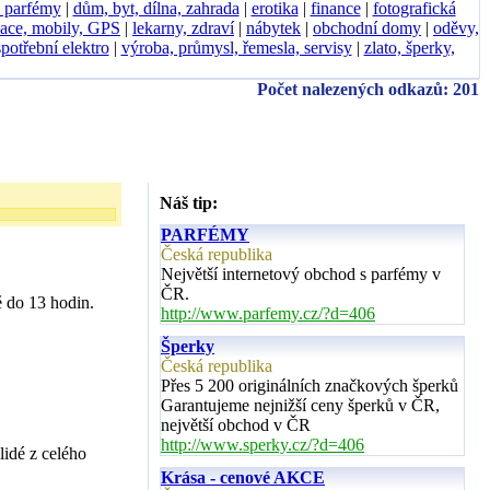
, parfémy
|
dům, byt, dílna, zahrada
|
erotika
|
finance
|
fotografická
ace, mobily, GPS
|
lekarny, zdraví
|
nábytek
|
obchodní domy
|
oděvy,
spotřební elektro
|
výroba, průmysl, řemesla, servisy
|
zlato, šperky,
Počet nalezených odkazů: 201
Náš tip:
PARFÉMY
Česká republika
Největší internetový obchod s parfémy v
ČR.
ě do 13 hodin.
http://www.parfemy.cz/?d=406
Šperky
Česká republika
Přes 5 200 originálních značkových šperků
Garantujeme nejnižší ceny šperků v ČR,
největší obchod v ČR
http://www.sperky.cz/?d=406
lidé z celého
Krása - cenové AKCE