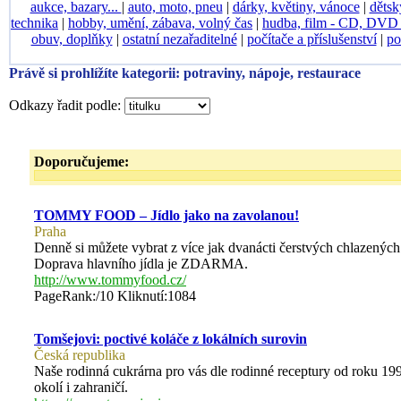
aukce, bazary...
|
auto, moto, pneu
|
dárky, květiny, vánoce
|
dětsk
technika
|
hobby, umění, zábava, volný čas
|
hudba, film - CD, DV
obuv, doplňky
|
ostatní nezařaditelné
|
počítače a příslušenství
|
po
Právě si prohlížíte kategorii: potraviny, nápoje, restaurace
Odkazy řadit podle:
Doporučujeme:
TOMMY FOOD – Jídlo jako na zavolanou!
Praha
Denně si můžete vybrat z více jak dvanácti čerstvých chlazenýc
Doprava hlavního jídla je ZDARMA.
http://www.tommyfood.cz/
PageRank:/10 Kliknutí:1084
Tomšejovi: poctivé koláče z lokálních surovin
Česká republika
Naše rodinná cukrárna pro vás dle rodinné receptury od roku 1993 
okolí i zahraničí.