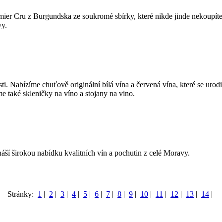
ier Cru z Burgundska ze soukromé sbírky, které nikde jinde nekoupíte
vy.
i. Nabízíme chuťově originální bílá vína a červená vína, které se urod
 také skleničky na víno a stojany na vino.
áší širokou nabídku kvalitních vín a pochutin z celé Moravy.
Stránky:
1
|
2
|
3
|
4
|
5
|
6
|
7
|
8
|
9
|
10
|
11
|
12
|
13
|
14
|