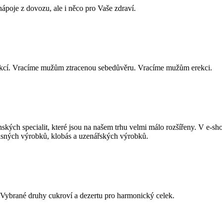
ápoje z dovozu, ale i něco pro Vaše zdraví.
rekcí. Vracíme mužům ztracenou sebedůvěru. Vracíme mužům erekci.
ch specialit, které jsou na našem trhu velmi málo rozšířeny. V e-sh
masných výrobků, klobás a uzenářských výrobků.
. Vybrané druhy cukroví a dezertu pro harmonický celek.