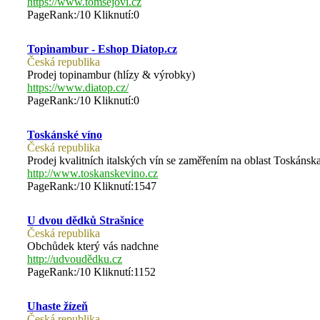
https://www.tomsejovi.cz
PageRank:/10 Kliknutí:0
Topinambur - Eshop Diatop.cz
Česká republika
Prodej topinambur (hlízy & výrobky)
https://www.diatop.cz/
PageRank:/10 Kliknutí:0
Toskánské víno
Česká republika
Prodej kvalitních italských vín se zaměřením na oblast Toskánska
http://www.toskanskevino.cz
PageRank:/10 Kliknutí:1547
U dvou dědků Strašnice
Česká republika
Obchůdek který vás nadchne
http://udvoudědku.cz
PageRank:/10 Kliknutí:1152
Uhaste žízeň
Česká republika