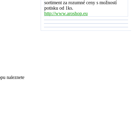
sortiment za rozumné ceny s možností
potisku od 1ks.
http://www.aroshop.eu
opu naleznete