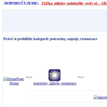
DOPORUČUJEME:
Trička, mikiny, polokošile, vesty aj. 
Právě si prohlížíte kategorii: potraviny, nápoje, restaurace
=>>
=>>
Home
potraviny, nápoje, restaurace