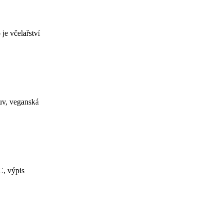
je včelařství
uv, veganská
C, výpis