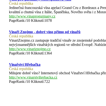
Česká republika
Jedinečná francouzská vína apelací Grand Cru z Bordeaux a Prem
kvalitní a chutná vína z Itálie, Španělska, Nového světa i z Mora
http://www.vinaprogurmany.cz
PageRank:/10 Kliknutí:1078
Vinaři Znojmo - dobré víno přímo od vinařů
Česká republika
VinariZnojmo.cz zastupuje tradiční vinaře ze znojemské podoblast
nejvýznamnějších vinařských regionů ve střední Evropě. Nabízíme
http://www.vinariznojmo.cz
PageRank:/10 Kliknutí:1364
Vinařství Hřebačka
Česká republika
Milujete dobré víno? Internetový obchod Vinařství Hřebačka přin
http://www.vinarstvihrebacka.cz
PageRank:/10 Kliknutí:722