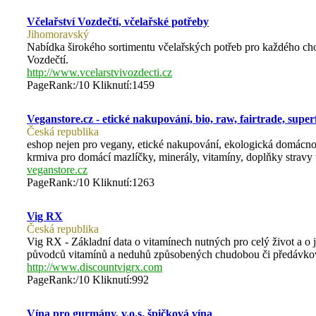
Včelařství Vozdečtí, včelařské potřeby
Jihomoravský
Nabídka širokého sortimentu včelařských potřeb pro každého chovat
Vozdečtí.
http://www.vcelarstvivozdecti.cz
PageRank:/10 Kliknutí:1459
Veganstore.cz - etické nakupování, bio, raw, fairtrade, sup
Česká republika
eshop nejen pro vegany, etické nakupování, ekologická domácnos
krmiva pro domácí mazlíčky, minerály, vitamíny, doplňky strav
veganstore.cz
PageRank:/10 Kliknutí:1263
Vig RX
Česká republika
Vig RX - Základní data o vitamínech nutných pro celý život a o 
původců vitamínů a neduhů způsobených chudobou či předávkov
http://www.discountvigrx.com
PageRank:/10 Kliknutí:992
Vína pro gurmány, v.o.s. špičková vína