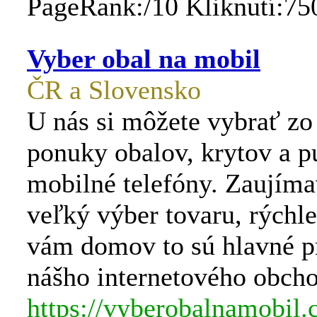
PageRank:/10 Kliknutí:75
Vyber obal na mobil
ČR a Slovensko
U nás si môžete vybrať zo 
ponuky obalov, krytov a p
mobilné telefóny. Zaujíma
veľký výber tovaru, rýchl
vám domov to sú hlavné p
nášho internetového obch
https://vyberobalnamobil.