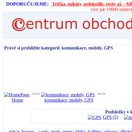
DOPORUČUJEME:
Trička, mikiny, polokošile, vesty aj. 
více jak 10000 místec
Právě si prohlížíte kategorii: komunikace, mobily, GPS
=>>
=>>
Home
komunikace, mobily, GPS
Podsložky v 
GPS (5)
aukce, bazary...
|
auto, moto, pneu
|
dárky, květiny, vánoce
|
dětský