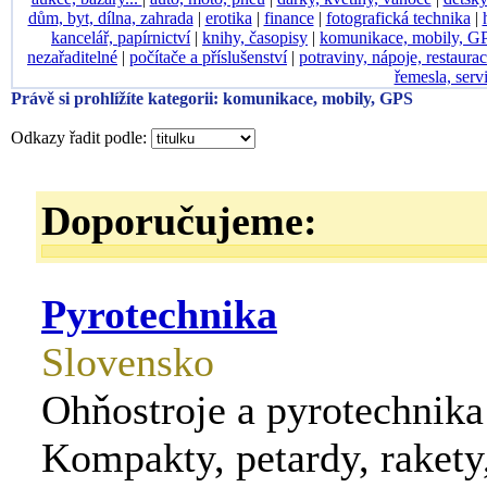
dům, byt, dílna, zahrada
|
erotika
|
finance
|
fotografická technika
|
kancelář, papírnictví
|
knihy, časopisy
|
komunikace, mobily, G
nezařaditelné
|
počítače a příslušenství
|
potraviny, nápoje, restaura
řemesla, serv
Právě si prohlížíte kategorii: komunikace, mobily, GPS
Odkazy řadit podle:
Doporučujeme:
Pyrotechnika
Slovensko
Ohňostroje a pyrotechnika
Kompakty, petardy, raket