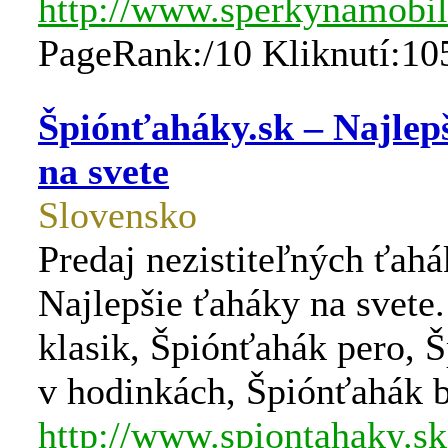
http://www.sperkynamobil
PageRank:/10 Kliknutí:10
Špiónťaháky.sk – Najlep
na svete
Slovensko
Predaj nezistiteľných ťahá
Najlepšie ťaháky na svete
klasik, Špiónťahák pero, 
v hodinkách, Špiónťahák b
http://www.spiontahaky.sk