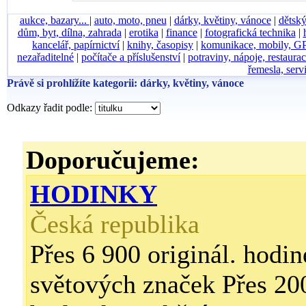
aukce, bazary...
|
auto, moto, pneu
|
dárky, květiny, vánoce
|
dětský
dům, byt, dílna, zahrada
|
erotika
|
finance
|
fotografická technika
|
kancelář, papírnictví
|
knihy, časopisy
|
komunikace, mobily, G
nezařaditelné
|
počítače a příslušenství
|
potraviny, nápoje, restaura
řemesla, serv
Právě si prohlížíte kategorii: dárky, květiny, vánoce
Odkazy řadit podle:
Doporučujeme:
HODINKY
Česká republika
Přes 6 900 originál. hodin
světových značek Přes 2