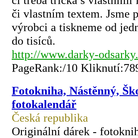
či třeba trička s vlastními
či vlastním textem. Jsme 
výrobci a tiskneme od jed
do tisíců.
http://www.darky-odsarky
PageRank:/10 Kliknutí:78
Fotokniha, Nástěnný, Ško
fotokalendář
Česká republika
Originální dárek - fotokni