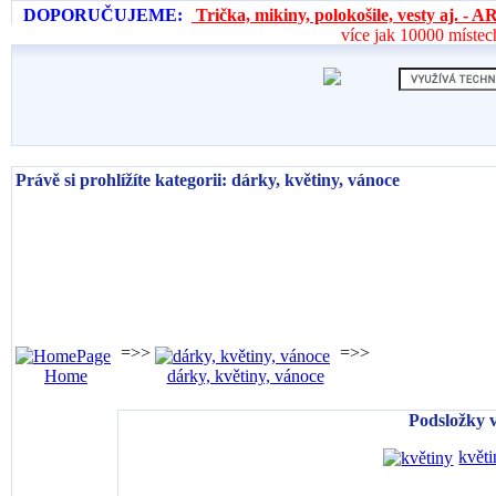
DOPORUČUJEME:
Trička, mikiny, polokošile, vesty aj. 
více jak 10000 místec
Právě si prohlížíte kategorii: dárky, květiny, vánoce
=>>
=>>
Home
dárky, květiny, vánoce
Podsložky v
květi