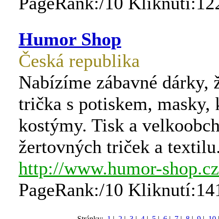
PageRank:/10 Kliknutí:12
Humor Shop
Česká republika
Nabízíme zábavné dárky, ž
trička s potiskem, masky,
kostýmy. Tisk a velkoobch
žertovných triček a textilu
http://www.humor-shop.cz
PageRank:/10 Kliknutí:14
Stránky:
1
|
2
|
3
|
4
|
5
|
6
|
7
|
8
|
9
|
10