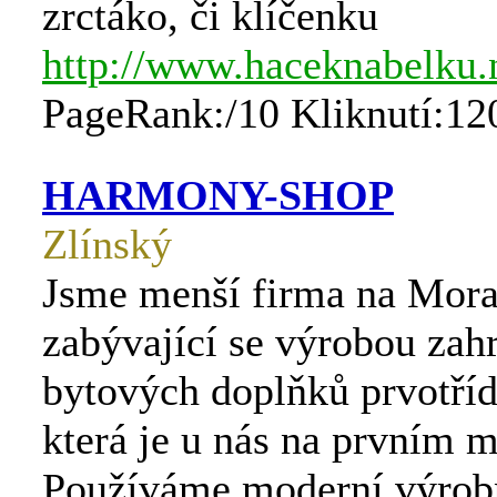
zrctáko, či klíčenku
http://www.haceknabelku.
PageRank:/10 Kliknutí:12
HARMONY-SHOP
Zlínský
Jsme menší firma na Mor
zabývající se výrobou zah
bytových doplňků prvotřídn
která je u nás na prvním m
Používáme moderní výrob