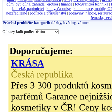
dům, byt, dílna, zahrada
|
erotika
|
finance
|
fotografická technika
|
kancelář, papírnictví
|
knihy, časopisy
|
komunikace, mobily, G
nezařaditelné
|
počítače a příslušenství
|
potraviny, nápoje, restaura
řemesla, serv
Právě si prohlížíte kategorii: dárky, květiny, vánoce
Odkazy řadit podle:
Doporučujeme:
KRÁSA
Česká republika
Přes 3 300 produktů kosm
parfémů Garance nejnižší
kosmetiky v ČR! Ceny ko