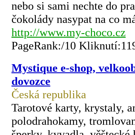
nebo si sami nechte do pr
čokolády nasypat na co má
http://www.my-choco.cz
PageRank:/10 Kliknutí:11
Mystique e-shop, velkoo
dovozce
Česká republika
Tarotové karty, krystaly, a
polodrahokamy, tromlova
šperky, kyvadla, věštecké 