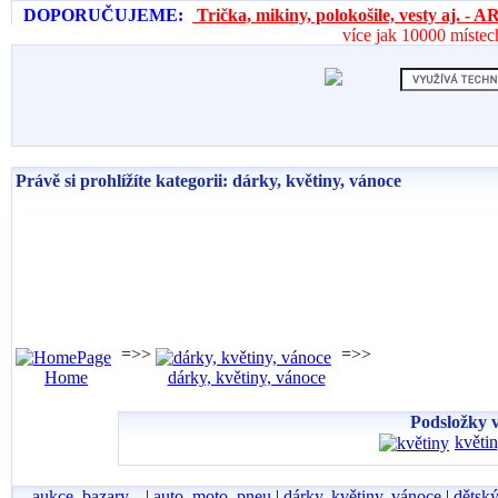
DOPORUČUJEME:
Trička, mikiny, polokošile, vesty aj. 
více jak 10000 místec
Právě si prohlížíte kategorii: dárky, květiny, vánoce
=>>
=>>
Home
dárky, květiny, vánoce
Podsložky v
květin
aukce, bazary...
|
auto, moto, pneu
|
dárky, květiny, vánoce
|
dětský