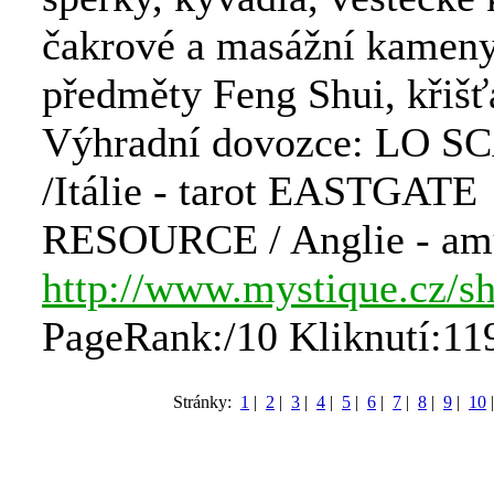
čakrové a masážní kameny
předměty Feng Shui, křišťá
Výhradní dovozce: LO 
/Itálie - tarot EASTGATE
RESOURCE / Anglie - am
http://www.mystique.cz/s
PageRank:/10 Kliknutí:11
Stránky:
1
|
2
|
3
|
4
|
5
|
6
|
7
|
8
|
9
|
10