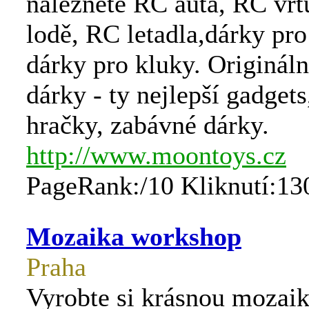
naleznete RC auta, RC vrt
lodě, RC letadla,dárky pr
dárky pro kluky. Origináln
dárky - ty nejlepší gadget
hračky, zabávné dárky.
http://www.moontoys.cz
PageRank:/10 Kliknutí:13
Mozaika workshop
Praha
Vyrobte si krásnou mozai