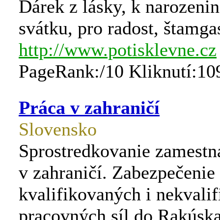
Dárek z lásky, k narozeni
svátku, pro radost, štamg
http://www.potisklevne.cz
PageRank:/10 Kliknutí:10
Práca v zahraničí
Slovensko
Sprostredkovanie zamestn
v zahraničí. Zabezpečenie
kvalifikovaných i nekvali
pracovných síl do Rakúska