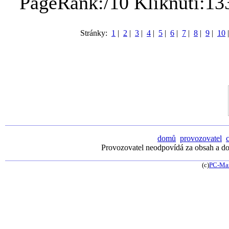
PageRank:/10 Kliknutí:13
Stránky:
1
|
2
|
3
|
4
|
5
|
6
|
7
|
8
|
9
|
10
domů
provozovatel
Provozovatel neodpovídá za obsah a dos
(c)
PC-Ma