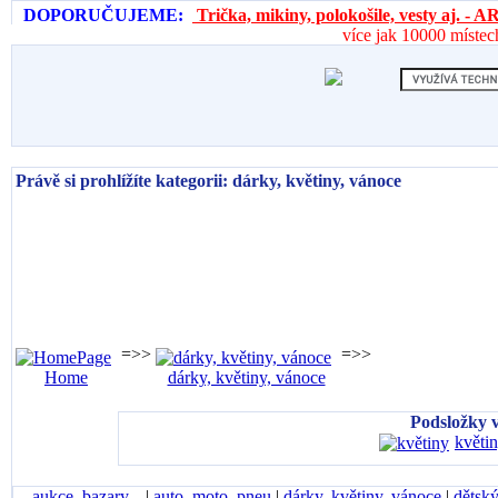
DOPORUČUJEME:
Trička, mikiny, polokošile, vesty aj. 
více jak 10000 místec
Právě si prohlížíte kategorii: dárky, květiny, vánoce
=>>
=>>
Home
dárky, květiny, vánoce
Podsložky v
květin
aukce, bazary...
|
auto, moto, pneu
|
dárky, květiny, vánoce
|
dětský