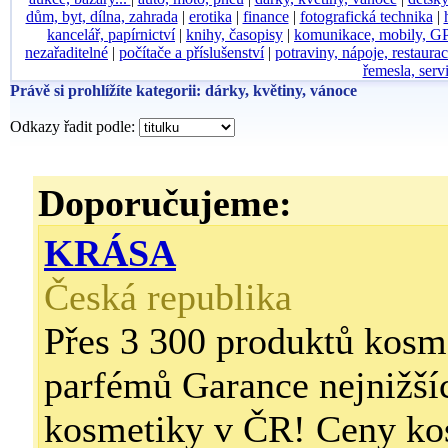
dům, byt, dílna, zahrada
|
erotika
|
finance
|
fotografická technika
|
kancelář, papírnictví
|
knihy, časopisy
|
komunikace, mobily, G
nezařaditelné
|
počítače a příslušenství
|
potraviny, nápoje, restaura
řemesla, serv
Právě si prohlížíte kategorii: dárky, květiny, vánoce
Odkazy řadit podle:
Doporučujeme:
KRÁSA
Česká republika
Přes 3 300 produktů kosm
parfémů Garance nejnižší
kosmetiky v ČR! Ceny ko