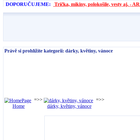
DOPORUČUJEME:
Trička, mikiny, polokošile, vesty aj. 
Právě si prohlížíte kategorii: dárky, květiny, vánoce
=>>
=>>
Home
dárky, květiny, vánoce