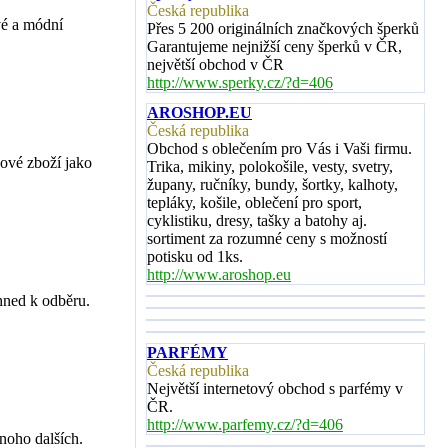
Česká republika
vé a módní
Přes 5 200 originálních značkových šperků
Garantujeme nejnižší ceny šperků v ČR,
největší obchod v ČR
http://www.sperky.cz/?d=406
AROSHOP.EU
Česká republika
Obchod s oblečením pro Vás i Vaši firmu.
kové zboží jako
Trika, mikiny, polokošile, vesty, svetry,
župany, ručníky, bundy, šortky, kalhoty,
tepláky, košile, oblečení pro sport,
cyklistiku, dresy, tašky a batohy aj.
sortiment za rozumné ceny s možností
potisku od 1ks.
http://www.aroshop.eu
hned k odběru.
PARFÉMY
Česká republika
Největší internetový obchod s parfémy v
ČR.
http://www.parfemy.cz/?d=406
noho dalších.