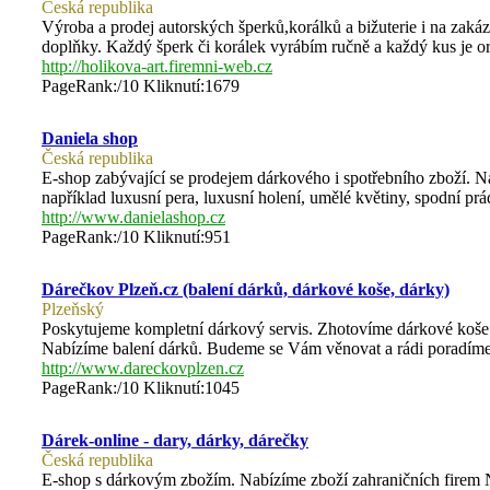
Česká republika
Výroba a prodej autorských šperků,korálků a bižuterie i na zaká
doplňky. Každý šperk či korálek vyrábím ručně a každý kus je or
http://holikova-art.firemni-web.cz
PageRank:/10 Kliknutí:1679
Daniela shop
Česká republika
E-shop zabývající se prodejem dárkového i spotřebního zboží. Nab
například luxusní pera, luxusní holení, umělé květiny, spodní prá
http://www.danielashop.cz
PageRank:/10 Kliknutí:951
Dárečkov Plzeň.cz (balení dárků, dárkové koše, dárky)
Plzeňský
Poskytujeme kompletní dárkový servis. Zhotovíme dárkové koše 
Nabízíme balení dárků. Budeme se Vám věnovat a rádi poradíme
http://www.dareckovplzen.cz
PageRank:/10 Kliknutí:1045
Dárek-online - dary, dárky, dárečky
Česká republika
E-shop s dárkovým zbožím. Nabízíme zboží zahraničních firem 