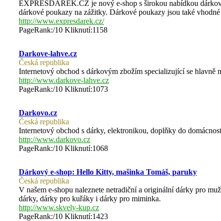
EXPRESDÁREK.CZ je nový e-shop s širokou nabídkou dárkových
dárkové poukazy na zážitky. Dárkové poukazy jsou také vhodné 
http://www.expresdarek.cz/
PageRank:/10 Kliknutí:1158
Darkove-lahve.cz
Česká republika
Internetový obchod s dárkovým zbožím specializující se hlavně 
http://www.darkove-lahve.cz
PageRank:/10 Kliknutí:1073
Darkovo.cz
Česká republika
Internetový obchod s dárky, elektronikou, doplňky do domácnost
http://www.darkovo.cz
PageRank:/10 Kliknutí:1068
Dárkový e-shop: Hello Kitty, mašinka Tomáš, paruky
Česká republika
V našem e-shopu naleznete netradiční a originální dárky pro muž
dárky, dárky pro kuřáky i dárky pro miminka.
http://www.skvely-kup.cz
PageRank:/10 Kliknutí:1423