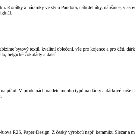
zku. Korálky a náramky ve stylu Pandora, náhrdelníky, náušnice, vlaso
iginál.
ízíme bytový textil, kvalitní oblečení, vše pro kojence a pro děti, dár
dlo, belgické čokolády a další.
na přání. V prodejnách najdete mnoho typů na dárky a dárkové koše i
.
Nuova R2S, Paper-Design. Z český výrobců např. keramiku Slezar a m