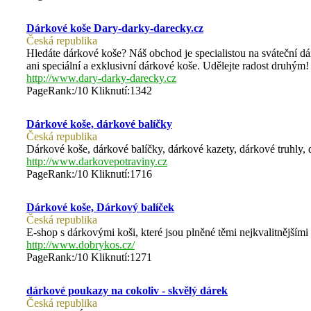
Dárkové koše Dary-darky-darecky.cz
Česká republika
Hledáte dárkové koše? Náš obchod je specialistou na sváteční d
ani speciální a exklusivní dárkové koše. Udělejte radost druhým!
http://www.dary-darky-darecky.cz
PageRank:/10 Kliknutí:1342
Dárkové koše, dárkové balíčky
Česká republika
Dárkové koše, dárkové balíčky, dárkové kazety, dárkové truhly
http://www.darkovepotraviny.cz
PageRank:/10 Kliknutí:1716
Dárkové koše, Dárkový balíček
Česká republika
E-shop s dárkovými koši, které jsou plněné těmi nejkvalitnějšími
http://www.dobrykos.cz/
PageRank:/10 Kliknutí:1271
dárkové poukazy na cokoliv - skvělý dárek
Česká republika