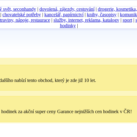
ý svět, seconhandy
|
dovolená, zájezdy, cestování
|
drogerie, kosmetika
D
|
chovatelské potřeby
|
kancelář, papírnictví
|
knihy, časopisy
|
komunik
traviny, nápoje, restaurace
|
služby, internet, reklama, katalogy
|
sport
|
hodinky
|
šího nabízí tento obchod, který je zde již 10 let.
ů hodinek za akční super ceny Garance nejnižších cen hodinek v ČR!