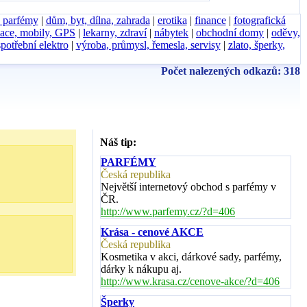
, parfémy
|
dům, byt, dílna, zahrada
|
erotika
|
finance
|
fotografická
ace, mobily, GPS
|
lekarny, zdraví
|
nábytek
|
obchodní domy
|
oděvy,
spotřební elektro
|
výroba, průmysl, řemesla, servisy
|
zlato, šperky,
Počet nalezených odkazů: 318
Náš tip:
PARFÉMY
Česká republika
Největší internetový obchod s parfémy v
ČR.
http://www.parfemy.cz/?d=406
Krása - cenové AKCE
Česká republika
Kosmetika v akci, dárkové sady, parfémy,
dárky k nákupu aj.
http://www.krasa.cz/cenove-akce/?d=406
Šperky