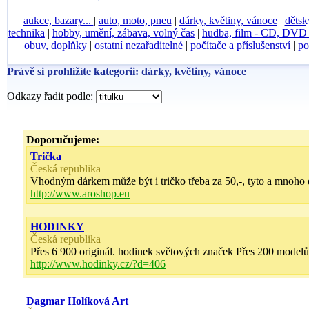
aukce, bazary...
|
auto, moto, pneu
|
dárky, květiny, vánoce
|
dětsk
technika
|
hobby, umění, zábava, volný čas
|
hudba, film - CD, DV
obuv, doplňky
|
ostatní nezařaditelné
|
počítače a příslušenství
|
po
Právě si prohlížíte kategorii: dárky, květiny, vánoce
Odkazy řadit podle:
Doporučujeme:
Trička
Česká republika
Vhodným dárkem může být i tričko třeba za 50,-, tyto a mnoho dal
http://www.aroshop.eu
HODINKY
Česká republika
Přes 6 900 originál. hodinek světových značek Přes 200 model
http://www.hodinky.cz/?d=406
Dagmar Holíková Art