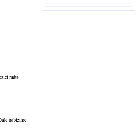
ozici máte
Dále nabízíme