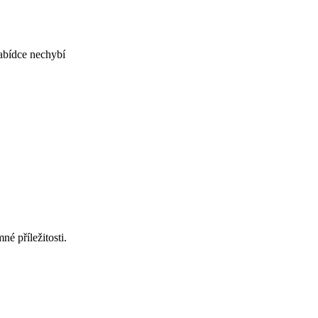
nabídce nechybí
.
é příležitosti.