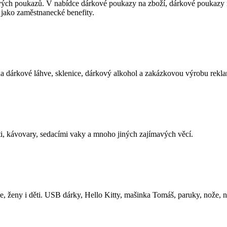
 poukazů. V nabídce dárkové poukazy na zboží, dárkové poukazy n
jako zaměstnanecké benefity.
na dárkové láhve, sklenice, dárkový alkohol a zakázkovou výrobu rekl
i, kávovary, sedacími vaky a mnoho jiných zajímavých věcí.
e, ženy i děti. USB dárky, Hello Kitty, mašinka Tomáš, paruky, nože, n