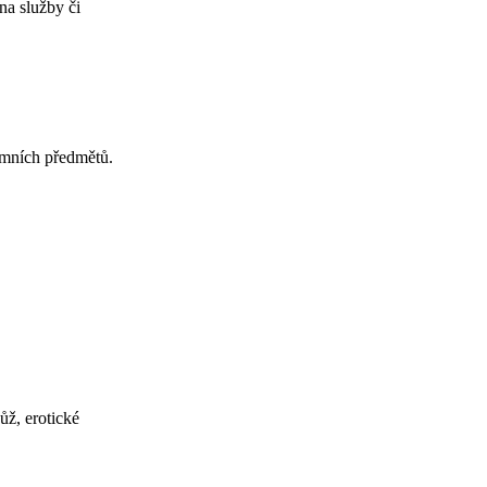
a služby či
amních předmětů.
ůž, erotické