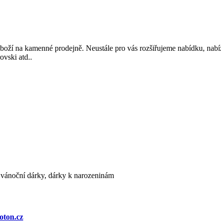
oží na kamenné prodejně. Neustále pro vás rozšiřujeme nabídku, na
vski atd..
, vánoční dárky, dárky k narozeninám
oton.cz