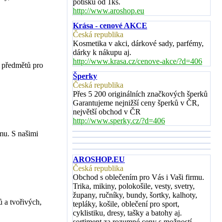
potisku od 1ks.
http://www.aroshop.eu
Krása - cenové AKCE
Česká republika
Kosmetika v akci, dárkové sady, parfémy,
dárky k nákupu aj.
http://www.krasa.cz/cenove-akce/?d=406
 předmětů pro
Šperky
Česká republika
Přes 5 200 originálních značkových šperků
Garantujeme nejnižší ceny šperků v ČR,
největší obchod v ČR
http://www.sperky.cz/?d=406
mu. S našimi
AROSHOP.EU
Česká republika
Obchod s oblečením pro Vás i Vaši firmu.
Trika, mikiny, polokošile, vesty, svetry,
župany, ručníky, bundy, šortky, kalhoty,
 a tvořivých,
tepláky, košile, oblečení pro sport,
cyklistiku, dresy, tašky a batohy aj.
sortiment za rozumné ceny s možností