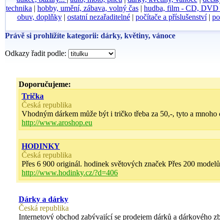
technika
|
hobby, umění, zábava, volný čas
|
hudba, film - CD, DV
obuv, doplňky
|
ostatní nezařaditelné
|
počítače a příslušenství
|
po
Právě si prohlížíte kategorii: dárky, květiny, vánoce
Odkazy řadit podle:
Doporučujeme:
Trička
Česká republika
Vhodným dárkem může být i tričko třeba za 50,-, tyto a mnoho dal
http://www.aroshop.eu
HODINKY
Česká republika
Přes 6 900 originál. hodinek světových značek Přes 200 model
http://www.hodinky.cz/?d=406
Dárky a dárky
Česká republika
Internetový obchod zabývající se prodejem dárků a dárkového zbož