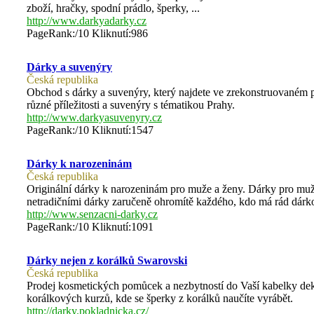
zboží, hračky, spodní prádlo, šperky, ...
http://www.darkyadarky.cz
PageRank:/10 Kliknutí:986
Dárky a suvenýry
Česká republika
Obchod s dárky a suvenýry, který najdete ve zrekonstruované
různé příležitosti a suvenýry s tématikou Prahy.
http://www.darkyasuvenyry.cz
PageRank:/10 Kliknutí:1547
Dárky k narozeninám
Česká republika
Originální dárky k narozeninám pro muže a ženy. Dárky pro muže
netradičními dárky zaručeně ohromítě každého, kdo má rád dárko
http://www.senzacni-darky.cz
PageRank:/10 Kliknutí:1091
Dárky nejen z korálků Swarovski
Česká republika
Prodej kosmetických pomůcek a nezbytností do Vaší kabelky dek
korálkových kurzů, kde se šperky z korálků naučíte vyrábět.
http://darky.pokladnicka.cz/