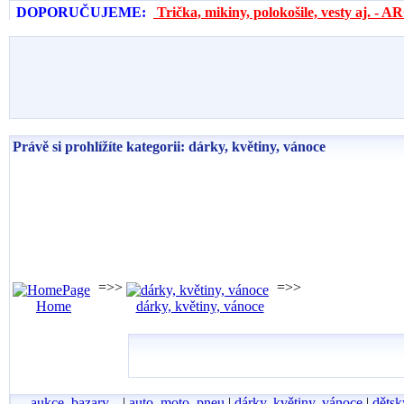
DOPORUČUJEME:
Trička, mikiny, polokošile, vesty aj. 
Právě si prohlížíte kategorii: dárky, květiny, vánoce
=>>
=>>
Home
dárky, květiny, vánoce
aukce, bazary...
|
auto, moto, pneu
|
dárky, květiny, vánoce
|
dětsk