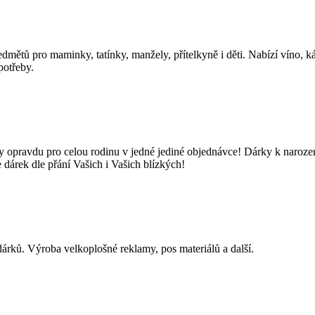
mětů pro maminky, tatínky, manžely, přítelkyně i děti. Nabízí víno, k
potřeby.
 opravdu pro celou rodinu v jedné jediné objednávce! Dárky k naroze
e dárek dle přání Vašich i Vašich blízkých!
 dárků. Výroba velkoplošné reklamy, pos materiálů a další.