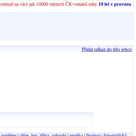
vednutí na více jak 10000 místech ČR+ostatní státy
19 let v provozu
Přidat odkaz do této sekce
, parfémy
|
dům, byt, dílna, zahrada
|
erotika
|
finance
|
fotografická