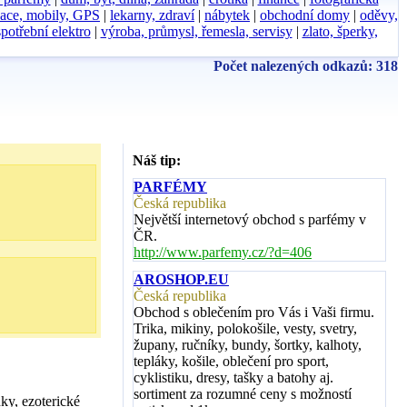
ace, mobily, GPS
|
lekarny, zdraví
|
nábytek
|
obchodní domy
|
oděvy,
spotřební elektro
|
výroba, průmysl, řemesla, servisy
|
zlato, šperky,
Počet nalezených odkazů: 318
Náš tip:
PARFÉMY
Česká republika
Největší internetový obchod s parfémy v
ČR.
http://www.parfemy.cz/?d=406
AROSHOP.EU
Česká republika
Obchod s oblečením pro Vás i Vaši firmu.
Trika, mikiny, polokošile, vesty, svetry,
župany, ručníky, bundy, šortky, kalhoty,
tepláky, košile, oblečení pro sport,
cyklistiku, dresy, tašky a batohy aj.
sortiment za rozumné ceny s možností
ky, ezoterické