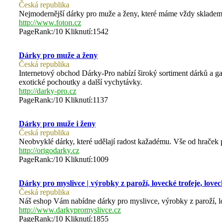
Česká republika
Nejmodernější dárky pro muže a ženy, které máme vždy sklade
http://www.foton.cz
PageRank:/10 Kliknutí:1542
Dárky pro muže a ženy
Česká republika
Internetový obchod Dárky-Pro nabízí široký sortiment dárků a gad
exotické pochoutky a další vychytávky.
http://darky-pro.cz
PageRank:/10 Kliknutí:1137
Dárky pro muže i ženy
Česká republika
Neobvyklé dárky, které udělají radost kažadému. Vše od hraček p
http://origodarky.cz
PageRank:/10 Kliknutí:1009
Dárky pro myslivce | výrobky z paroží, lovecké trofeje, love
Česká republika
Náš eshop Vám nabídne dárky pro myslivce, výrobky z paroží, lo
http://www.darkypromyslivce.cz
PageRank:/10 Kliknutí:1855