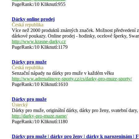
PageRank:/10 Kliknutí:955
Dárky online prodej
Česká republika
Více než 2000 produktů známých značek. Možnost předvedení zb
dárkové poukazy. Online prodej - hodinky, ocelové šperky, Swaro
http://www.krasne-darky.cz
PageRank:/10 Kliknutí:1179
Dárky pro muže
Česká republika
Senzační nápady na dárky pro muže v každém věku
http://www.adrenalinove-sporty.cz/cs/darky-pro-muze-sporty/
PageRank:/10 Kliknutí:1610
Dárky pro muže
Ústecký
Dárky pro muže, originální dárky, dárky pro ženy, svatební dary
http://darky-pro-muze.name/
PageRank:/10 Kliknutí:1180
Dárky pro muže | dárky pro ženy | dárky k narozeninám | F