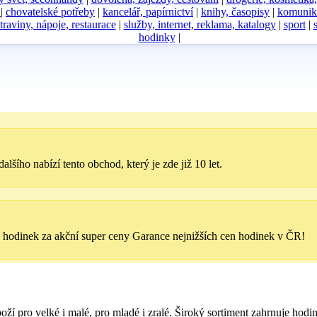
D
|
chovatelské potřeby
|
kancelář, papírnictví
|
knihy, časopisy
|
komunik
traviny, nápoje, restaurace
|
služby, internet, reklama, katalogy
|
sport
|
hodinky
|
šího nabízí tento obchod, který je zde již 10 let.
ů hodinek za akční super ceny Garance nejnižších cen hodinek v ČR!
í pro velké i malé, pro mladé i zralé. Široký sortiment zahrnuje hodin