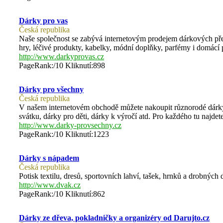
Dárky pro vas
Česká republika
Naše společnost se zabývá internetovým prodejem dárkových před
hry, léčivé produkty, kabelky, módní doplňky, parfémy i domácí 
http://www.darkyprovas.cz
PageRank:/10 Kliknutí:898
Dárky pro všechny
Česká republika
V našem internetovém obchodě můžete nakoupit různorodé dárky
svátku, dárky pro děti, dárky k výročí atd. Pro každého tu najdet
http://www.darky-provsechny.cz
PageRank:/10 Kliknutí:1223
Dárky s nápadem
Česká republika
Potisk textilu, dresů, sportovních lahví, tašek, hrnků a drobných
http://www.dvak.cz
PageRank:/10 Kliknutí:862
Dárky ze dřeva, pokladničky a organizéry od Darujto.cz