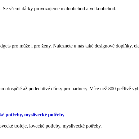
m. Se všemi dárky provozujeme maloobchod a velkoobchod.
gets pro může i pro ženy. Naleznete u nás také designové doplňky, elek
ro dospělé až po lechtivé dárky pro partnery. Více než 800 pečlivě vy
cké potřeby, myslivecké potřeby
vecké trofeje, lovecké potřeby, myslivecké potřeby.