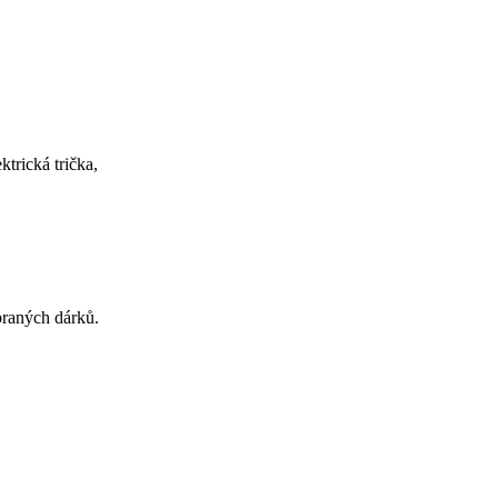
trická trička,
braných dárků.