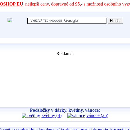
- AROSHOP.EU
|nejlepší ceny, dopravné od 95,- s možností osobního vyz
Reklama:
Podsložky v dárky, květiny, vánoce:
květiny (4)
vánoce (25)
ý svět, seconhandy
|
dovolená, zájezdy, cestování
|
drogerie, kosmetika