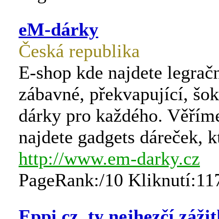
eM-dárky
Česká republika
E-shop kde najdete legračn
zábavné, překvapující, šoku
dárky pro každého. Věřím
najdete gadgets dáreček, k
http://www.em-darky.cz
PageRank:/10 Kliknutí:11
Eppi.cz, ty nejhezčí záži