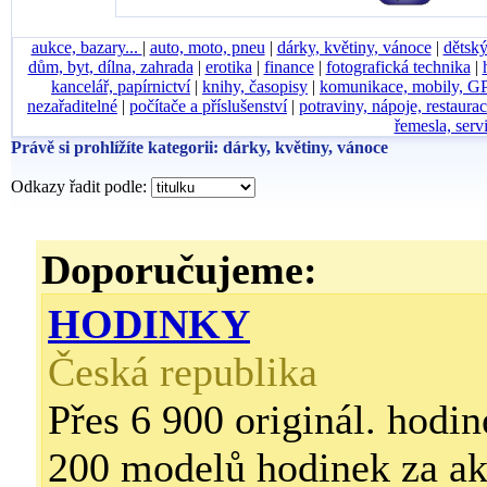
aukce, bazary...
|
auto, moto, pneu
|
dárky, květiny, vánoce
|
dětský
dům, byt, dílna, zahrada
|
erotika
|
finance
|
fotografická technika
|
kancelář, papírnictví
|
knihy, časopisy
|
komunikace, mobily, G
nezařaditelné
|
počítače a příslušenství
|
potraviny, nápoje, restaura
řemesla, serv
Právě si prohlížíte kategorii: dárky, květiny, vánoce
Odkazy řadit podle:
Doporučujeme:
HODINKY
Česká republika
Přes 6 900 originál. hodi
200 modelů hodinek za ak