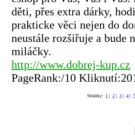
děti, přes extra dárky, ho
prakticke věci nejen do d
neustále rozšiřuje a bude n
miláčky.
http://www.dobrej-kup.cz
PageRank:/10 Kliknutí:20
Stránky:
1
|
2
|
3
|
4
|