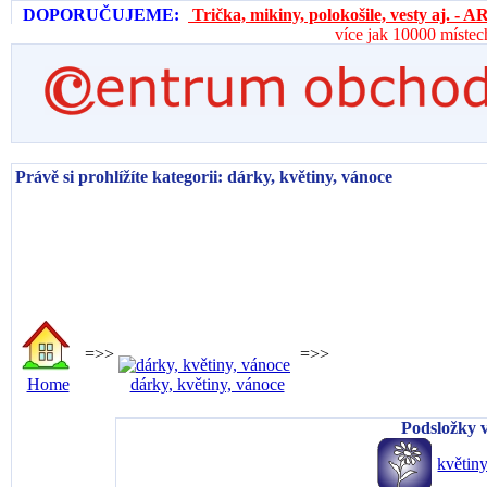
DOPORUČUJEME:
Trička, mikiny, polokošile, vesty aj. 
více jak 10000 místec
Právě si prohlížíte kategorii: dárky, květiny, vánoce
=>>
=>>
Home
dárky, květiny, vánoce
Podsložky v
květiny