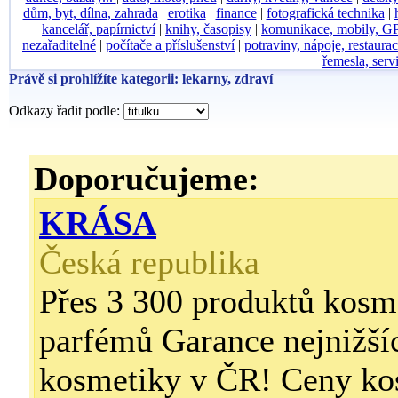
dům, byt, dílna, zahrada
|
erotika
|
finance
|
fotografická technika
|
kancelář, papírnictví
|
knihy, časopisy
|
komunikace, mobily, G
nezařaditelné
|
počítače a příslušenství
|
potraviny, nápoje, restaura
řemesla, serv
Právě si prohlížíte kategorii: lekarny, zdraví
Odkazy řadit podle:
Doporučujeme:
KRÁSA
Česká republika
Přes 3 300 produktů kosm
parfémů Garance nejnižší
kosmetiky v ČR! Ceny ko