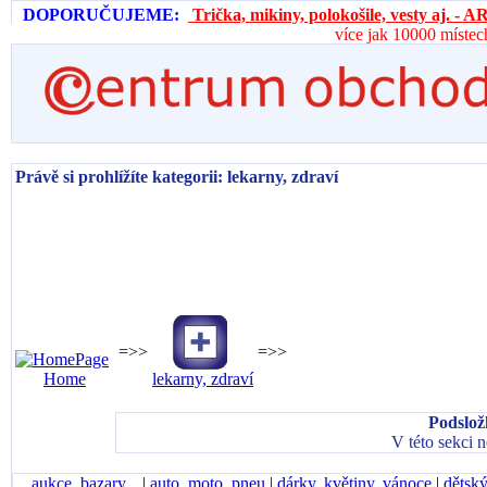
DOPORUČUJEME:
Trička, mikiny, polokošile, vesty aj. 
více jak 10000 místec
Právě si prohlížíte kategorii: lekarny, zdraví
=>>
=>>
Home
lekarny, zdraví
Podslož
V této sekci 
aukce, bazary...
|
auto, moto, pneu
|
dárky, květiny, vánoce
|
dětský