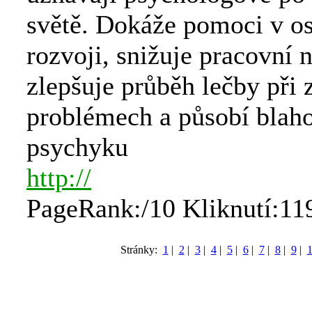
světě. Dokáže pomoci v o
rozvoji, snižuje pracovní n
zlepšuje průběh lečby při 
problémech a působí blah
psychyku
http://
PageRank:/10 Kliknutí:11
Stránky:
1
|
2
|
3
|
4
|
5
|
6
|
7
|
8
|
9
|