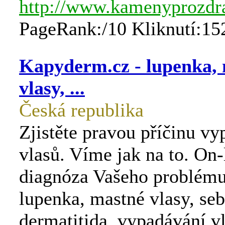
http://www.kamenyprozdra
PageRank:/10 Kliknutí:15
Kapyderm.cz - lupenka,
vlasy, ...
Česká republika
Zjistěte pravou příčinu v
vlasů. Víme jak na to. On-
diagnóza Vašeho problému 
lupenka, mastné vlasy, se
dermatitida, vypadávání v