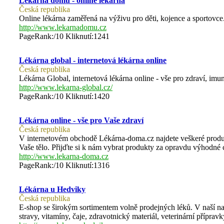
Lékárna domů - online lékárna
Česká republika
Online lékárna zaměřená na výživu pro děti, kojence a sportovce
http://www.lekarnadomu.cz
PageRank:/10 Kliknutí:1241
Lékárna global - internetová lékárna online
Česká republika
Lékárna Global, internetová lékárna online - vše pro zdraví, imun
http://www.lekarna-global.cz/
PageRank:/10 Kliknutí:1420
Lékárna online - vše pro Vaše zdraví
Česká republika
V internetovém obchodě Lékárna-doma.cz najdete veškeré produk
Vaše tělo. Přijďte si k nám vybrat produkty za opravdu výhodné 
http://www.lekarna-doma.cz
PageRank:/10 Kliknutí:1316
Lékárna u Hedviky
Česká republika
E-shop se širokým sortimentem volně prodejných léků. V naší nab
stravy, vitamíny, čaje, zdravotnický materiál, veterinární příprav