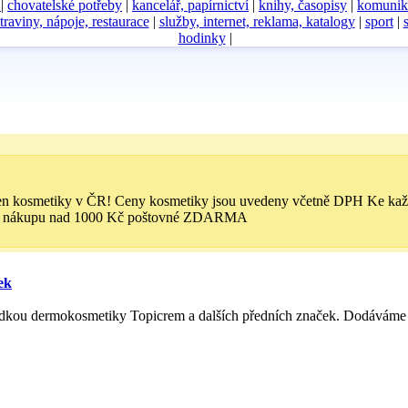
D
|
chovatelské potřeby
|
kancelář, papírnictví
|
knihy, časopisy
|
komunik
traviny, nápoje, restaurace
|
služby, internet, reklama, katalogy
|
sport
|
hodinky
|
 cen kosmetiky v ČR! Ceny kosmetiky jsou uvedeny včetně DPH Ke ka
Při nákupu nad 1000 Kč poštovné ZDARMA
ek
bídkou dermokosmetiky Topicrem a dalších předních značek. Dodáváme