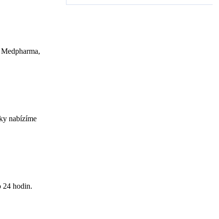
k, Medpharma,
íky nabízíme
o 24 hodin.