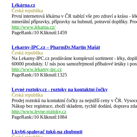
Lékárna.cz
Česká republika
První internetová lékárna v ČR nabízí vše pro zdraví a krásu - l
minerální přípravky, přípravky na hubnutí, potravní doplňky. Prod
http://www.lekarna.cz/
PageRank:/10 Kliknutí:1459
Lekarny-IPC.cz – PharmDr.Martin Mašát
Česká republika
Na Lekarny-IPC.cz prodáváme komplexní sortiment - léky, doplňky
60000 produkty. U nás jsou samozřejmostí příbalové letáky i pora
http://www.lekarny-ipc.cz
PageRank:/10 Kliknutí:1325
Levné roztoky.cz - roztoky na kontaktní čočky
Česká republika
Prodej roztoků na kontaktní čočky za nejnižší ceny v ČR. Vysoce 
Nákup bez registrace, zboží skladem, rychlé dodání, doprava zd
http://www.levne-roztoky.cz
PageRank:/10 Kliknutí:1084
Lkvb6-spalovač tuků-na zhubnutí