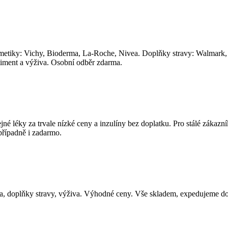
smetiky: Vichy, Bioderma, La-Roche, Nivea. Doplňky stravy: Walmar
timent a výživa. Osobní odběr zdarma.
jné léky za trvale nízké ceny a inzulíny bez doplatku. Pro stálé zákazn
případně i zadarmo.
tika, doplňky stravy, výživa. Výhodné ceny. Vše skladem, expedujeme d