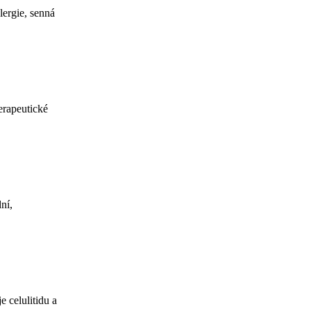
lergie, senná
erapeutické
ní,
 celulitidu a