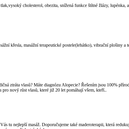
ak,vysoký cholesterol, obezita, snížená funkce štítné žlázy, lupénka, a
ní křesla, masážní terapeutické postele(lehátko), vibrační plošiny a t
ědičná ztráta vlasů? Máte diagnózu Alopecie? Řešením jsou 100% přírod
 nový růst vlasů, které již 20 let pomáhají všem, kteří..
Vás tu nejlepší masáž. Doporučujeme také maderoterapii, která redukuje