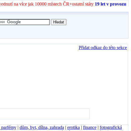
vednutí na více jak 10000 místech ČR+ostatní státy
19 let v provozu
Přidat odkaz do této sekce
, parfémy
|
dům, byt, dílna, zahrada
|
erotika
|
finance
|
fotografická