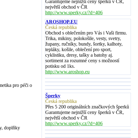
Garantujeme nejnižší ceny šperků v ČR,
největší obchod v ČR
http://www.sperky.cz/?d=406
AROSHOP.EU
Česká republika
Obchod s oblečením pro Vás i Vaši firmu.
Trika, mikiny, polokošile, vesty, svetry,
župany, ručníky, bundy, šortky, kalhoty,
tepláky, košile, oblečení pro sport,
cyklistiku, dresy, tašky a batohy aj.
sortiment za rozumné ceny s možností
potisku od 1ks.
http://www.aroshop.eu
etika pro péči o
Šperky
Česká republika
Přes 5 200 originálních značkových šperků
Garantujeme nejnižší ceny šperků v ČR,
největší obchod v ČR
http://www.sperky.cz/?d=406
ky, doplňky