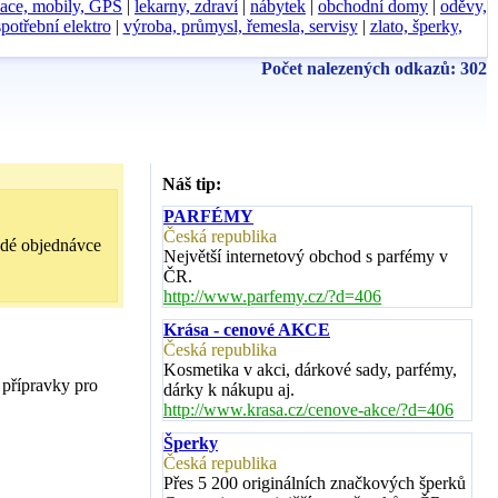
ace, mobily, GPS
|
lekarny, zdraví
|
nábytek
|
obchodní domy
|
oděvy,
spotřební elektro
|
výroba, průmysl, řemesla, servisy
|
zlato, šperky,
Počet nalezených odkazů: 302
Náš tip:
PARFÉMY
Česká republika
ždé objednávce
Největší internetový obchod s parfémy v
ČR.
http://www.parfemy.cz/?d=406
Krása - cenové AKCE
Česká republika
Kosmetika v akci, dárkové sady, parfémy,
 přípravky pro
dárky k nákupu aj.
http://www.krasa.cz/cenove-akce/?d=406
Šperky
Česká republika
Přes 5 200 originálních značkových šperků