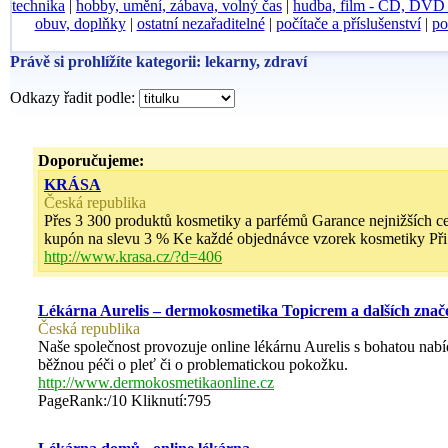
technika
|
hobby, umění, zábava, volný čas
|
hudba, film - CD, DV
obuv, doplňky
|
ostatní nezařaditelné
|
počítače a příslušenství
|
po
Právě si prohlížíte kategorii: lekarny, zdraví
Odkazy řadit podle:
Doporučujeme:
KRÁSA
Česká republika
Přes 3 300 produktů kosmetiky a parfémů Garance nejnižších
kupón na slevu 3 % Ke každé objednávce vzorek kosmetiky 
http://www.krasa.cz/?d=406
Lékárna Aurelis – dermokosmetika Topicrem a dalších znač
Česká republika
Naše společnost provozuje online lékárnu Aurelis s bohatou na
běžnou péči o pleť či o problematickou pokožku.
http://www.dermokosmetikaonline.cz
PageRank:/10 Kliknutí:795