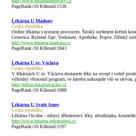
http://www.lekarnauhedviky.cz
PageRank:/10 Kliknutí:1536
Lékárna U Madony
Česká republika
Online lékárna s nonstop provozem. Široký sortiment krémů ko
Generica. Bylinné čaje: Teekanne, Apotheke, Popov. Dětský sor
http://www.lekarna-madona.cz
PageRank:/10 Kliknutí:1843
Lékárna U sv. Václava
Česká republika
V lékárnách U sv. Václava dostanete léky na recept i volně prode
výhodný věrnostní program, ve kterém nakoupíte vše se slevou, 
http://eshop.lekarnavaclav.cz
PageRank:/10 Kliknutí:1088
Lékárna U Svaté Anny
Česká republika
Lékárna On-line - zdraví, těhotenství, léky, afrodiziaka, kosme
http://www.lekarna-tehotenstvi.cz
PageRank:/10 Kliknutí:1197