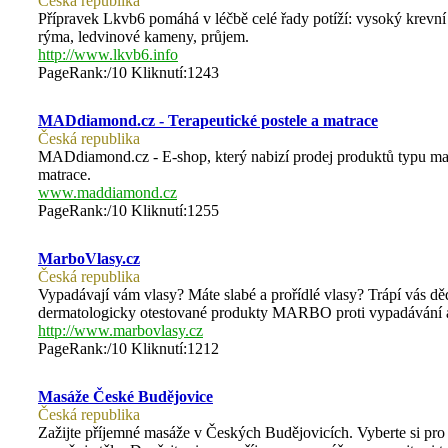
Česká republika
Přípravek Lkvb6 pomáhá v léčbě celé řady potíží: vysoký krevní tl
rýma, ledvinové kameny, průjem.
http://www.lkvb6.info
PageRank:/10 Kliknutí:1243
MADdiamond.cz - Terapeutické postele a matrace
Česká republika
MADdiamond.cz - E-shop, který nabizí prodej produktů typu masáž
matrace.
www.maddiamond.cz
PageRank:/10 Kliknutí:1255
MarboVlasy.cz
Česká republika
Vypadávají vám vlasy? Máte slabé a prořídlé vlasy? Trápí vás d
dermatologicky otestované produkty MARBO proti vypadávání a pro
http://www.marbovlasy.cz
PageRank:/10 Kliknutí:1212
Masáže České Budějovice
Česká republika
Zažijte příjemné masáže v Českých Budějovicích. Vyberte si pro 