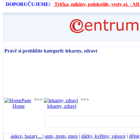
DOPORUČUJEME:
Trička, mikiny, polokošile, vesty aj. 
Právě si prohlížíte kategorii: lekarny, zdraví
=>>
=>>
Home
lekarny, zdraví
aukce, bazary...
|
auto, moto, pneu
|
dárky, květiny, vánoce
|
dětsk