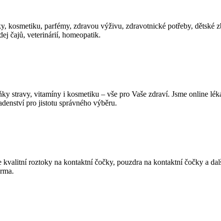
éky, kosmetiku, parfémy, zdravou výživu, zdravotnické potřeby, dětské z
ej čajů, veterinárií, homeopatik.
 stravy, vitamíny i kosmetiku – vše pro Vaše zdraví. Jsme online léká
denství pro jistotu správného výběru.
kvalitní roztoky na kontaktní čočky, pouzdra na kontaktní čočky a další
arma.