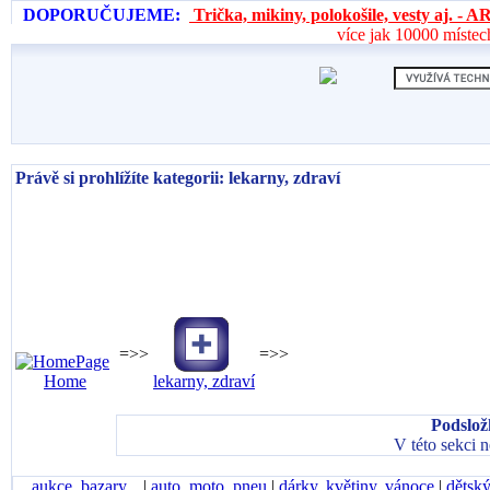
DOPORUČUJEME:
Trička, mikiny, polokošile, vesty aj. 
více jak 10000 místec
Právě si prohlížíte kategorii: lekarny, zdraví
=>>
=>>
Home
lekarny, zdraví
Podslož
V této sekci 
aukce, bazary...
|
auto, moto, pneu
|
dárky, květiny, vánoce
|
dětský