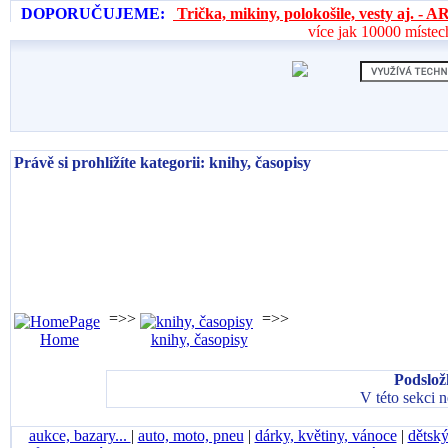
DOPORUČUJEME:
Trička, mikiny, polokošile, vesty aj. 
více jak 10000 místec
Právě si prohlížíte kategorii: knihy, časopisy
=>>
=>>
Home
knihy, časopisy
Podslož
V této sekci 
aukce, bazary...
|
auto, moto, pneu
|
dárky, květiny, vánoce
|
dětský