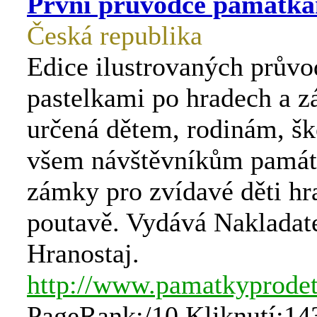
První průvodce památkam
Česká republika
Edice ilustrovaných průvo
pastelkami po hradech a 
určená dětem, rodinám, š
všem návštěvníkům památ
zámky pro zvídavé děti hr
poutavě. Vydává Nakladate
Hranostaj.
http://www.pamatkyprodet
PageRank:/10 Kliknutí:14