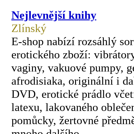
Nejlevnější knihy
Zlínský
E-shop nabízí rozsáhlý so
erotického zboží: vibrátor
vaginy, vakuové pumpy, ge
afrodisiaka, originální i 
DVD, erotické prádlo včet
latexu, lakovaného obleče
pomůcky, žertovné předmě
mnoho dalšího.