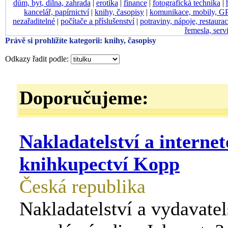
dům, byt, dílna, zahrada
|
erotika
|
finance
|
fotografická technika
|
kancelář, papírnictví
|
knihy, časopisy
|
komunikace, mobily, G
nezařaditelné
|
počítače a příslušenství
|
potraviny, nápoje, restaura
řemesla, serv
Právě si prohlížíte kategorii: knihy, časopisy
Odkazy řadit podle:
Doporučujeme:
Nakladatelství a interne
knihkupectví Kopp
Česká republika
Nakladatelství a vydavatel