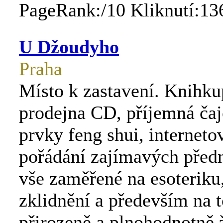
PageRank:/10 Kliknutí:13
U Džoudyho
Praha
Místo k zastavení. Knihku
prodejna CD, příjemná čaj
prvky feng shui, internet
pořádání zajímavých předn
vše zaměřené na esoteriku,
zklidnění a především na t
přirozeně a plnohodnotně ž