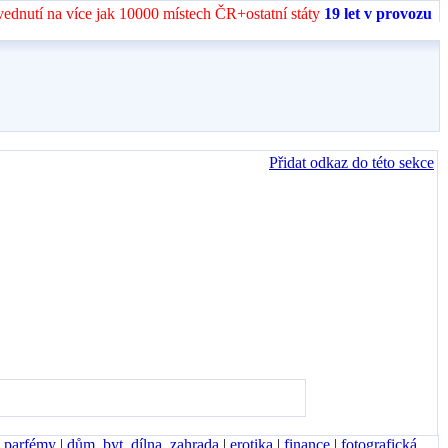
vednutí na více jak 10000 místech ČR+ostatní státy
19 let v provozu
Přidat odkaz do této sekce
, parfémy
|
dům, byt, dílna, zahrada
|
erotika
|
finance
|
fotografická