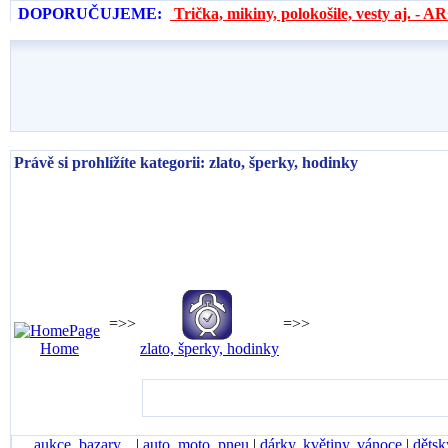
DOPORUČUJEME:
Trička, mikiny, polokošile, vesty aj. 
Právě si prohlížíte kategorii: zlato, šperky, hodinky
=>>
=>>
Home
zlato, šperky, hodinky
aukce, bazary...
|
auto, moto, pneu
|
dárky, květiny, vánoce
|
dětsk