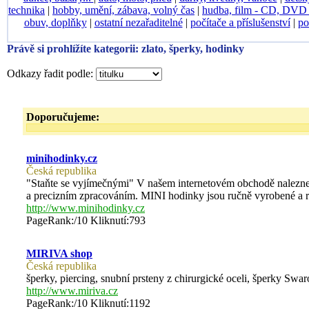
technika
|
hobby, umění, zábava, volný čas
|
hudba, film - CD, DV
obuv, doplňky
|
ostatní nezařaditelné
|
počítače a příslušenství
|
po
Právě si prohlížíte kategorii: zlato, šperky, hodinky
Odkazy řadit podle:
Doporučujeme:
minihodinky.cz
Česká republika
"Staňte se vyjímečnými" V našem internetovém obchodě naleznet
a precizním zpracováním. MINI hodinky jsou ručně vyrobené a 
http://www.minihodinky.cz
PageRank:/10 Kliknutí:793
MIRIVA shop
Česká republika
šperky, piercing, snubní prsteny z chirurgické oceli, šperky Swar
http://www.miriva.cz
PageRank:/10 Kliknutí:1192