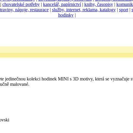
D
|
chovatelské potřeby
|
kancelář, papírnictví
|
knihy, časopisy
|
komunik
traviny, nápoje, restaurace
|
služby, internet, reklama, katalogy
|
sport
|
hodinky
|
e jedinečnou kolekci hodinek MINI s 3D motivy, která se vyznačuje sv
ručně malované.
ovski