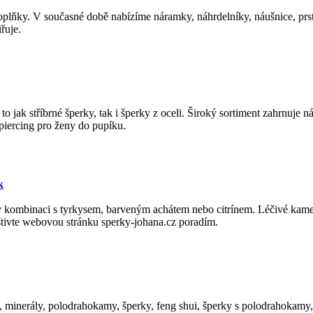
oplňky. V současné době nabízíme náramky, náhrdelníky, náušnice, prst
řuje.
jak stříbrné šperky, tak i šperky z oceli. Široký sortiment zahrnuje ná
é piercing pro ženy do pupíku.
k
- v kombinaci s tyrkysem, barveným achátem nebo citrínem. Léčivé kam
avštivte webovou stránku sperky-johana.cz poradím.
, minerály, polodrahokamy, šperky, feng shui, šperky s polodrahokamy, 