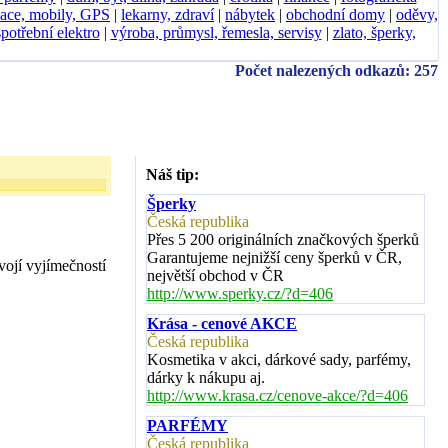
ace, mobily, GPS
|
lekarny, zdraví
|
nábytek
|
obchodní domy
|
oděvy,
spotřební elektro
|
výroba, průmysl, řemesla, servisy
|
zlato, šperky,
Počet nalezených odkazů: 257
Náš tip:
Šperky
Česká republika
Přes 5 200 originálních značkových šperků
Garantujeme nejnižší ceny šperků v ČR,
ojí vyjímečností
největší obchod v ČR
http://www.sperky.cz/?d=406
Krása - cenové AKCE
Česká republika
Kosmetika v akci, dárkové sady, parfémy,
dárky k nákupu aj.
http://www.krasa.cz/cenove-akce/?d=406
PARFÉMY
Česká republika