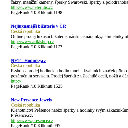
čakry, masážní kameny, šperky Swarovski, šperky z polodraho
http://www.nefertitis.cz
PageRank:/10 Kliknutí:1198
Nejluxusnější bižuterie v ČR
Česká republika
Online prodej luxusní bižuterie, náušnice,náramky,náhrdelníky at
http://www.arikishop.cz
PageRank:/10 Kliknutí:1173
NET - Hodinky.cz
Česká republika
E-shop - prodej hodinek a hodin mnoha kvalitních značek přímo 
pozáručním servisem. Prodej šperků z ušlechtilé oceli, nožů a d
http://
PageRank:/10 Kliknutí:1525
New Presence Jewels
Česká republika
Klenotnictví Présence nabízí šperky a hodinky svým zákazníkům 
Présence.cz.
http://www.presence.cz
PageRank:/10 Kliknutí:995