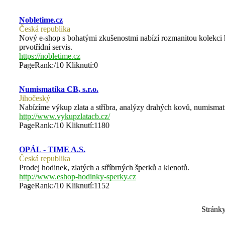
Nobletime.cz
Česká republika
Nový e-shop s bohatými zkušenostmi nabízí rozmanitou kolekci ho
prvotřídní servis.
https://nobletime.cz
PageRank:/10 Kliknutí:0
Numismatika CB, s.r.o.
Jihočeský
Nabízíme výkup zlata a stříbra, analýzy drahých kovů, numismat
http://www.vykupzlatacb.cz/
PageRank:/10 Kliknutí:1180
OPÁL - TIME A.S.
Česká republika
Prodej hodinek, zlatých a stříbrných šperků a klenotů.
http://www.eshop-hodinky-sperky.cz
PageRank:/10 Kliknutí:1152
Stránk