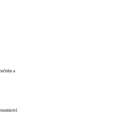
áručním a
enotnictví