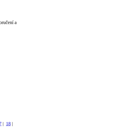
oručení a
7
|
18
|