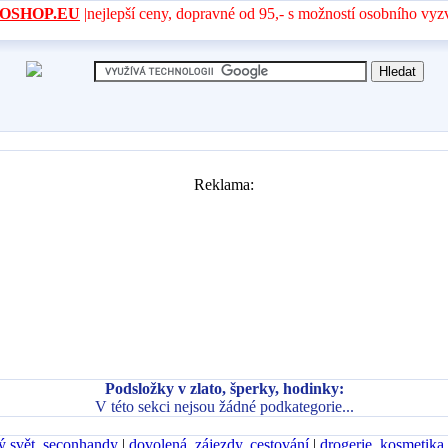
- AROSHOP.EU
|nejlepší ceny, dopravné od 95,- s možností osobního vyz
Reklama:
Podsložky v zlato, šperky, hodinky:
V této sekci nejsou žádné podkategorie...
ý svět, seconhandy
|
dovolená, zájezdy, cestování
|
drogerie, kosmetika