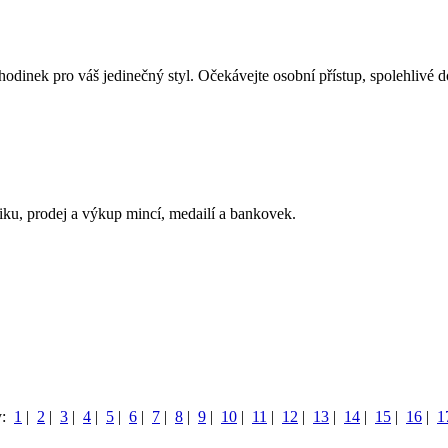
dinek pro váš jedinečný styl. Očekávejte osobní přístup, spolehlivé d
iku, prodej a výkup mincí, medailí a bankovek.
y:
1
|
2
|
3
|
4
|
5
|
6
|
7
|
8
|
9
|
10
|
11
|
12
|
13
|
14
|
15
|
16
|
1