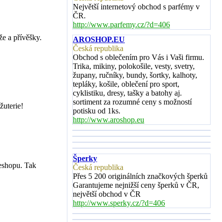
Největší internetový obchod s parfémy v
ČR.
http://www.parfemy.cz/?d=406
že a přívěšky.
AROSHOP.EU
Česká republika
Obchod s oblečením pro Vás i Vaši firmu.
Trika, mikiny, polokošile, vesty, svetry,
župany, ručníky, bundy, šortky, kalhoty,
tepláky, košile, oblečení pro sport,
cyklistiku, dresy, tašky a batohy aj.
sortiment za rozumné ceny s možností
žuterie!
potisku od 1ks.
http://www.aroshop.eu
Šperky
eshopu. Tak
Česká republika
Přes 5 200 originálních značkových šperků
Garantujeme nejnižší ceny šperků v ČR,
největší obchod v ČR
http://www.sperky.cz/?d=406