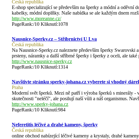
Česká republika
E-shop specializující se především na šperky a módní a oděvní d
kabelky, módní doplňky. Naše nabídka se ale každým dnem rozši
http://www.moreanne.cz/
PageRank:/10 Kliknutí:1078
Nausnice-Sperky.cz – Stříbrnictví U Lva
Česká republika
Na Nausnice-Sperky.cz naleznete především šperky Swarovski a to 
prsteny, náramky a další stříbrné šperky i šperky z oceli, ale tak
http://www.nausnice-sperky.cz
PageRank:/10 Kliknutí:1314
Navštivte stránku sperky-johana.cz vyberete si vhodný dáre
Praha
Moderní svět šperků. Mezi ně patří i výroba šperků s minerály 
skutečnosti "neléčí", ale posilují naší vůli a náš organismus. N
http://www.sperky-johana.cz
PageRank:/10 Kliknutí:984
Neferetitis léčivé a drahé kameny, šperky
Česká republika
online obchod nabízející léčivé kameny a krystaly, drahé kameny