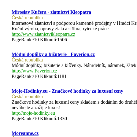
Miroslav Kučera - zlatnictví Kleopatra
Česká republika
Internetové zlatnictví s podporou kamenné prodejny v Hradci Král
Ruční výroba, opravy zlata a stříbra, rytecké práce.
http://www.zlatnictvikleopatra.cz
PageRank:/10 Kliknutí:1506
Módní doplňky a bižuterie - Faverion.cz
Česká republika
Módní doplňky, bižuterie a klíčenky. Náhrdelník, náramek, šátek
http://www.Faverion.cz
PageRank:/10 Kliknutí:1181
Moje-Hodinky.eu - Značkové hodinky za luxusní ceny
Česká republika
Značkové hodinky za luxusní ceny skladem s dodáním do druhéh
neváhejte a zažijte luxus!
http://moje-hodinky.eu
PageRank:/10 Kliknutí:1330
Moreanne.cz