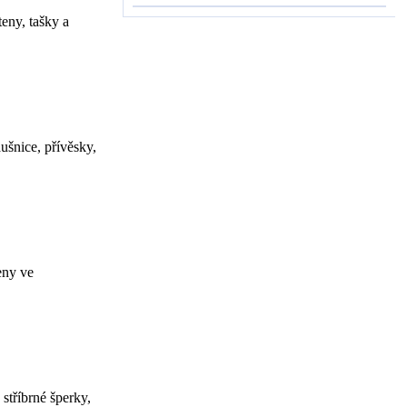
eny, tašky a
ušnice, přívěsky,
eny ve
stříbrné šperky,