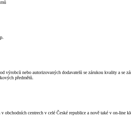
kamů
p.
od výrobců nebo autorizovaných dodavatelů se zárukou kvality a se z
árkových předmětů.
v obchodních centrech v celé České republice a nově také v on-line kl