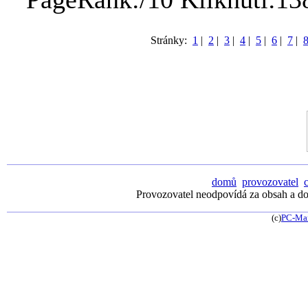
Stránky:
1
|
2
|
3
|
4
|
5
|
6
|
7
|
domů
provozovatel
Provozovatel neodpovídá za obsah a dos
(c)
PC-Ma