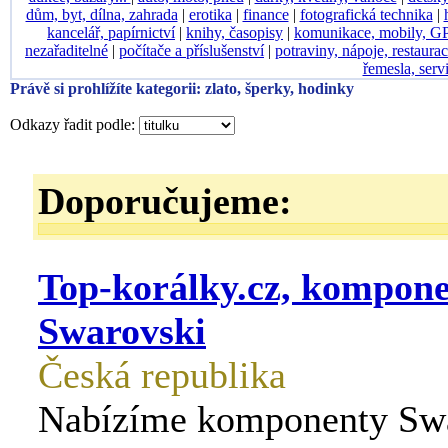
dům, byt, dílna, zahrada
|
erotika
|
finance
|
fotografická technika
|
kancelář, papírnictví
|
knihy, časopisy
|
komunikace, mobily, G
nezařaditelné
|
počítače a příslušenství
|
potraviny, nápoje, restaura
řemesla, serv
Právě si prohlížíte kategorii: zlato, šperky, hodinky
Odkazy řadit podle:
Doporučujeme:
Top-korálky.cz, kompon
Swarovski
Česká republika
Nabízíme komponenty Sw