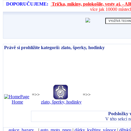
DOPORUČUJEME:
Trička, mikiny, polokošile, vesty aj. 
více jak 10000 místec
Právě si prohlížíte kategorii: zlato, šperky, hodinky
=>>
=>>
Home
zlato, šperky, hodinky
Podsložky v
V této sekci 
aukce, bazary...
|
auto, moto, pneu
|
dárky, květiny, vánoce
|
dětský