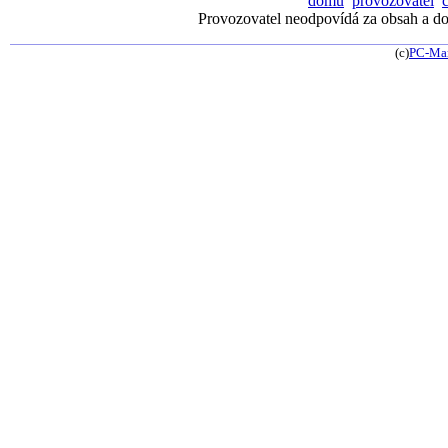
domů
provozovatel
Provozovatel neodpovídá za obsah a dos
(c)
PC-Ma