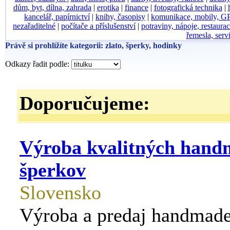
dům, byt, dílna, zahrada
|
erotika
|
finance
|
fotografická technika
|
kancelář, papírnictví
|
knihy, časopisy
|
komunikace, mobily, G
nezařaditelné
|
počítače a příslušenství
|
potraviny, nápoje, restaura
řemesla, serv
Právě si prohlížíte kategorii: zlato, šperky, hodinky
Odkazy řadit podle:
Doporučujeme:
Výroba kvalitných hand
šperkov
Slovensko
Výroba a predaj handmade