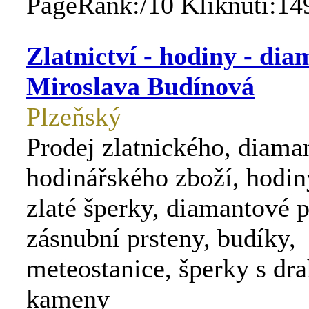
PageRank:/10 Kliknutí:14
Zlatnictví - hodiny - di
Miroslava Budínová
Plzeňský
Prodej zlatnického, diama
hodinářského zboží, hodin
zlaté šperky, diamantové p
zásnubní prsteny, budíky,
meteostanice, šperky s dr
kameny