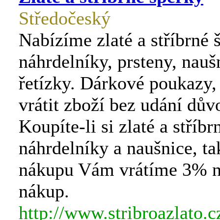
Středočeský
Nabízíme zlaté a stříbrné 
náhrdelníky, prsteny, nauš
řetízky. Dárkové poukazy
vrátit zboží bez udání dův
Koupíte-li si zlaté a stříbr
náhrdelníky a naušnice, ta
nákupu Vám vrátíme 3% n
nákup.
http://www.stribroazlato.c