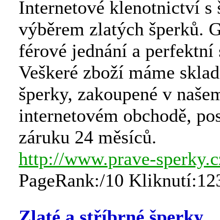
Internetové klenotnictví s
výběrem zlatých šperků. 
férové jednání a perfektní 
Veškeré zboží máme skla
šperky, zakoupené v naše
internetovém obchodě, po
záruku 24 měsíců.
http://www.prave-sperky.c
PageRank:/10 Kliknutí:12
Zlaté a stříbrné šperky