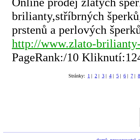
Online prodej zlatých šper
brilianty,stříbrných šperk
prstenů a perlových šperk
http://www.zlato-brilianty
PageRank:/10 Kliknutí:12
Stránky:
1
|
2
|
3
|
4
|
5
|
6
|
7
|