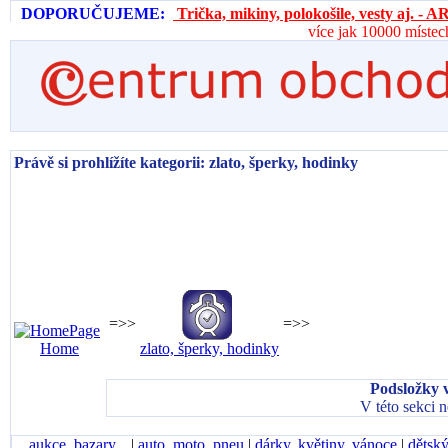
DOPORUČUJEME:
Trička, mikiny, polokošile, vesty aj. 
více jak 10000 místec
Právě si prohlížíte kategorii: zlato, šperky, hodinky
=>>
=>>
Home
zlato, šperky, hodinky
Podsložky v
V této sekci 
aukce, bazary...
|
auto, moto, pneu
|
dárky, květiny, vánoce
|
dětský