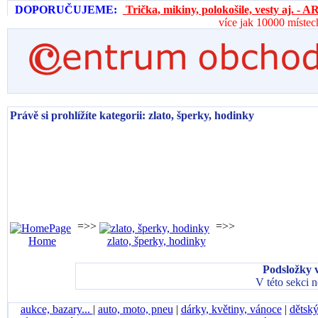
DOPORUČUJEME:
Trička, mikiny, polokošile, vesty aj. 
více jak 10000 místec
Právě si prohlížíte kategorii: zlato, šperky, hodinky
=>>
=>>
Home
zlato, šperky, hodinky
Podsložky v
V této sekci 
aukce, bazary...
|
auto, moto, pneu
|
dárky, květiny, vánoce
|
dětský