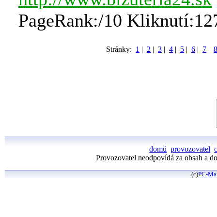
PageRank:/10 Kliknutí:12
Stránky:
1
|
2
|
3
|
4
|
5
|
6
|
7
|
domů
provozovatel
Provozovatel neodpovídá za obsah a dos
(c)
PC-Ma