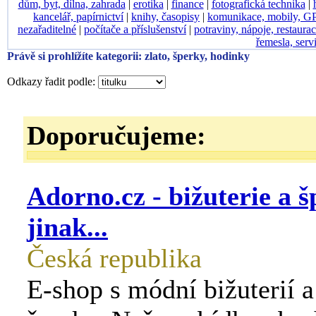
dům, byt, dílna, zahrada
|
erotika
|
finance
|
fotografická technika
|
kancelář, papírnictví
|
knihy, časopisy
|
komunikace, mobily, G
nezařaditelné
|
počítače a příslušenství
|
potraviny, nápoje, restaura
řemesla, serv
Právě si prohlížíte kategorii: zlato, šperky, hodinky
Odkazy řadit podle:
Doporučujeme:
Adorno.cz - bižuterie a 
jinak...
Česká republika
E-shop s módní bižuterií 