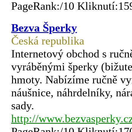
PageRank:/10 Kliknutí:15
Bezva Šperky
Česká republika
Internetový obchod s ručn
vyráběnými šperky (bižut
hmoty. Nabízíme ručně vy
náušnice, náhrdelníky, ná
sady.
http://www.bezvasperky.c
PageRank:/10 Kliknutí:17