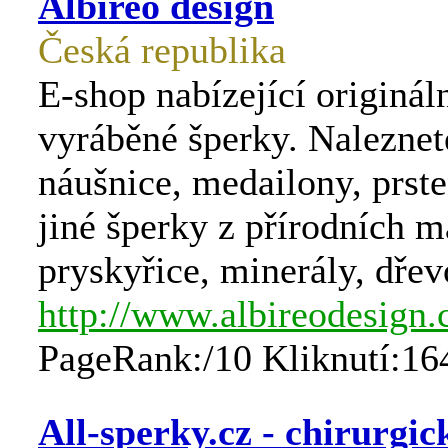
Albireo design
Česká republika
E-shop nabízející originál
vyráběné šperky. Naleznet
náušnice, medailony, prste
jiné šperky z přírodních ma
pryskyřice, minerály, dřev
http://www.albireodesign.
PageRank:/10 Kliknutí:16
All-sperky.cz - chirurgic