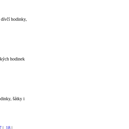
 dívčí hodinky,
nských hodinek
dinky, šátky i
7
|
18
|