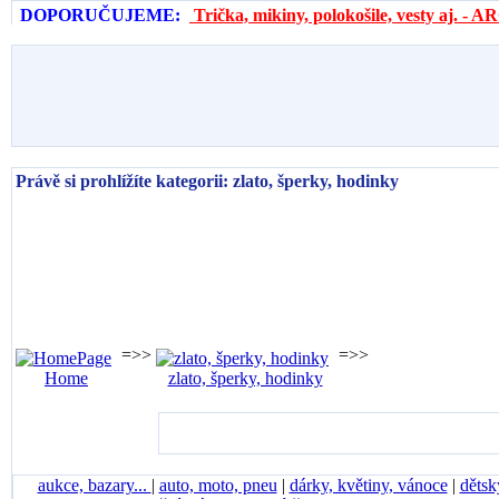
DOPORUČUJEME:
Trička, mikiny, polokošile, vesty aj. 
Právě si prohlížíte kategorii: zlato, šperky, hodinky
=>>
=>>
Home
zlato, šperky, hodinky
aukce, bazary...
|
auto, moto, pneu
|
dárky, květiny, vánoce
|
dětsk