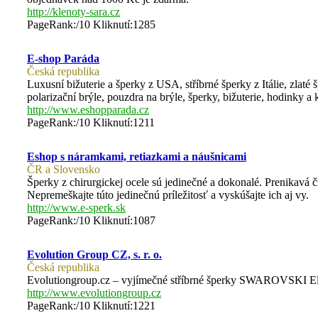
http://klenoty-sara.cz
PageRank:/10 Kliknutí:1285
E-shop Paráda
Česká republika
Luxusní bižuterie a šperky z USA, stříbrné šperky z Itálie, zlaté 
polarizační brýle, pouzdra na brýle, šperky, bižuterie, hodinky a
http://www.eshopparada.cz
PageRank:/10 Kliknutí:1211
Eshop s náramkami, retiazkami a náušnicami
ČR a Slovensko
Šperky z chirurgickej ocele sú jedinečné a dokonalé. Prenikavá č
Nepremeškajte túto jedinečnú príležitosť a vyskúšajte ich aj vy.
http://www.e-sperk.sk
PageRank:/10 Kliknutí:1087
Evolution Group CZ, s. r. o.
Česká republika
Evolutiongroup.cz – vyjímečné stříbrné šperky SWAROVSKI Eleme
http://www.evolutiongroup.cz
PageRank:/10 Kliknutí:1221