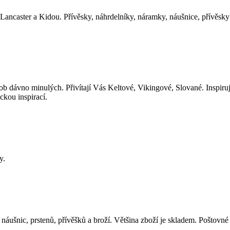
Lancaster a Kidou. Přívěsky, náhrdelníky, náramky, náušnice, přívěsk
b dávno minulých. Přivítají Vás Keltové, Vikingové, Slované. Inspirujt
ckou inspirací.
y.
 náušnic, prstenů, přívěšků a broží. Většina zboží je skladem. Poštovné