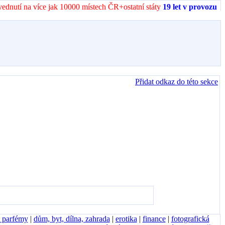
vednutí na více jak 10000 místech ČR+ostatní státy
19 let v provozu
Přidat odkaz do této sekce
, parfémy
|
dům, byt, dílna, zahrada
|
erotika
|
finance
|
fotografická