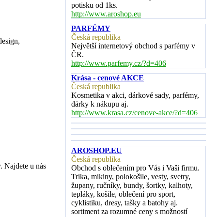
potisku od 1ks.
http://www.aroshop.eu
PARFÉMY
Česká republika
design,
Největší internetový obchod s parfémy v
ČR.
http://www.parfemy.cz/?d=406
Krása - cenové AKCE
Česká republika
Kosmetika v akci, dárkové sady, parfémy,
dárky k nákupu aj.
http://www.krasa.cz/cenove-akce/?d=406
AROSHOP.EU
Česká republika
. Najdete u nás
Obchod s oblečením pro Vás i Vaši firmu.
Trika, mikiny, polokošile, vesty, svetry,
župany, ručníky, bundy, šortky, kalhoty,
tepláky, košile, oblečení pro sport,
cyklistiku, dresy, tašky a batohy aj.
sortiment za rozumné ceny s možností