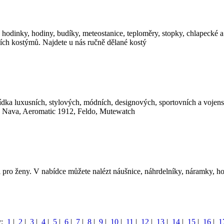
hodinky, hodiny, budíky, meteostanice, teploměry, stopky, chlapecké a
ních kostýmů. Najdete u nás ručně dělané kostý
nabídka luxusních, stylových, módních, designových, sportovních a voje
n, Nava, Aeromatic 1912, Feldo, Mutewatch
 pro ženy. V nabídce můžete nalézt náušnice, náhrdelníky, náramky, ho
y:
1
|
2
|
3
|
4
|
5
|
6
|
7
|
8
|
9
|
10
|
11
|
12
|
13
|
14
|
15
|
16
|
1