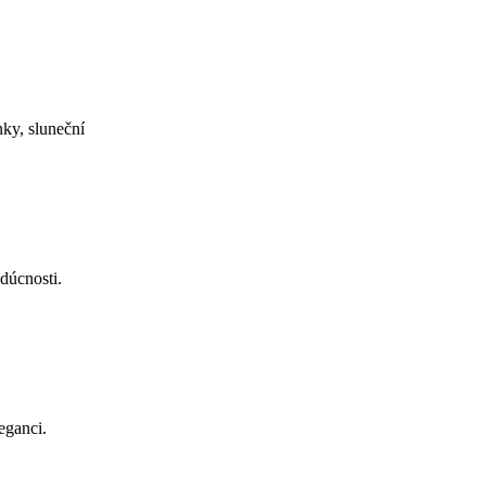
nky, sluneční
dúcnosti.
eganci.