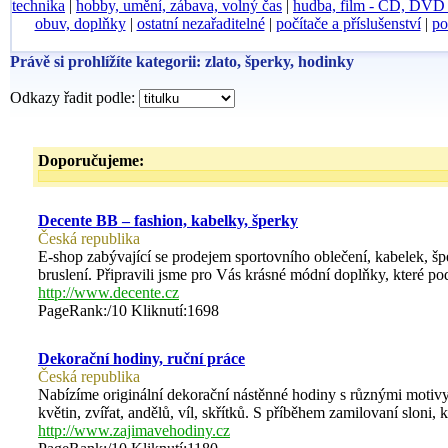
technika
|
hobby, umění, zábava, volný čas
|
hudba, film - CD, DV
obuv, doplňky
|
ostatní nezařaditelné
|
počítače a příslušenství
|
po
Právě si prohlížíte kategorii: zlato, šperky, hodinky
Odkazy řadit podle:
Doporučujeme:
Decente BB – fashion, kabelky, šperky
Česká republika
E-shop zabývající se prodejem sportovního oblečení, kabelek, š
bruslení. Připravili jsme pro Vás krásné módní doplňky, které podt
http://www.decente.cz
PageRank:/10 Kliknutí:1698
Dekorační hodiny, ruční práce
Česká republika
Nabízíme originální dekorační nástěnné hodiny s různými motivy,
květin, zvířat, andělů, víl, skřítků. S příběhem zamilovaní sloni,
http://www.zajimavehodiny.cz