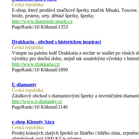
Česká republika
E-shop, který prodává značkové šperky značek Misaki, Toscow, 
brože, prsteny, sety, dětské šperky, šperky,
http://www.diamonds-pearls.cz
PageRank:/10 Kliknutí:1353
Drakkaria - obchod s historickou inspirací
Česká republika
Vstupte na palubu lodě Drakkaria a nechte se unášet po vlnách do
výrobky pro dnešní dobu, stejně tak soudobými výrobky s histori
http://www.drakkaria.cz/
PageRank:/10 Kliknutí:1890
E-diamanty
Česká republika
Zásilkový obchod s diamantovými šperky a investičními diamant
http://www.e-diamanty.cz
PageRank:/10 Kliknutí:1140
e-shop Klenoty Sára
Česká republika
Prodej krásných zlatých šperků ze žlutého i bílého zlata, zejméne
objednávek nad 1000 Kč je zdarma.