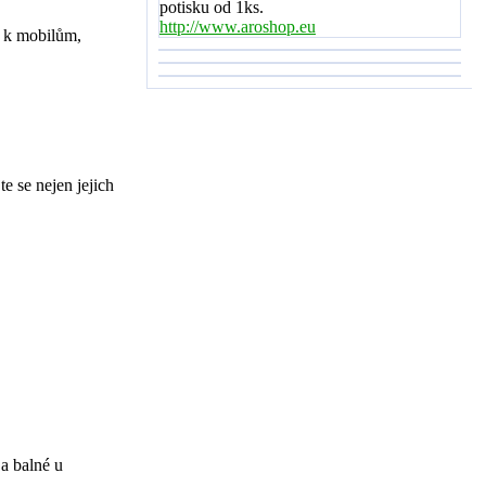
potisku od 1ks.
http://www.aroshop.eu
y k mobilům,
e se nejen jejich
 a balné u