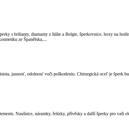
šperky s brilianty, diamanty z Itálie a Belgie, šperkovnice, boxy na hodi
 kosmetiku ze Španělska,...
istota, jasnosť, odolnosť voči poškodeniu. Chirurgická oceľ je šperk bu
nts. Naušnice, náramky, řetízky, přívěsky a další šperky pro vaši el