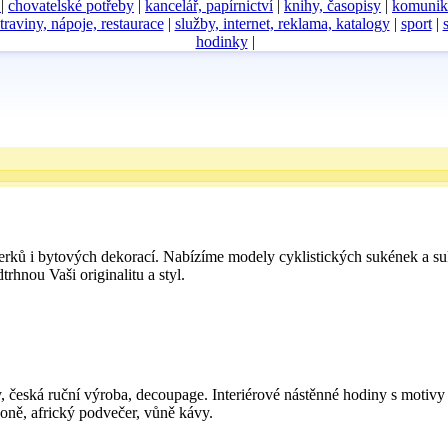
D
|
chovatelské potřeby
|
kancelář, papírnictví
|
knihy, časopisy
|
komunik
traviny, nápoje, restaurace
|
služby, internet, reklama, katalogy
|
sport
|
hodinky
|
perků i bytových dekorací. Nabízíme modely cyklistických sukének a su
rhnou Vaši originalitu a styl.
 česká ruční výroba, decoupage. Interiérové nástěnné hodiny s motivy 
 koně, africký podvečer, vůně kávy.