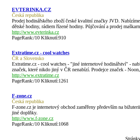
EVTERINKA.CZ
Česká republika
Prodej hodinářského zboží české kvalitní značky JVD. Nabízíme 
dětské hodiny, rádiem řízené hodiny. Půjčování a prodej maškar
http://www.evterinka.cz
PageRank:/10 Kliknutí:910
Extratime.cz - cool watches
ČR a Slovensko
Extratime.cz - cool watches - "jiné internetové hodinářství" - 
značek, které nikdo jiný v ČR nenabízí. Prodejce značek - Noo
http://www.extratime.cz
PageRank:/10 Kliknutí:1261
F-zone.cz
Česká republika
F-zone.cz je internetový obchod zaměřeny především na bižuterii
jiné doplňky.
http://www.f-zone.cz
PageRank:/10 Kliknutí:1068
Stránk