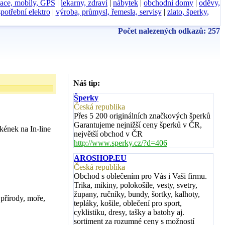
ace, mobily, GPS
|
lekarny, zdraví
|
nábytek
|
obchodní domy
|
oděvy,
spotřební elektro
|
výroba, průmysl, řemesla, servisy
|
zlato, šperky,
Počet nalezených odkazů: 257
Náš tip:
Šperky
Česká republika
Přes 5 200 originálních značkových šperků
Garantujeme nejnižší ceny šperků v ČR,
kének na In-line
největší obchod v ČR
http://www.sperky.cz/?d=406
AROSHOP.EU
Česká republika
Obchod s oblečením pro Vás i Vaši firmu.
Trika, mikiny, polokošile, vesty, svetry,
župany, ručníky, bundy, šortky, kalhoty,
přírody, moře,
tepláky, košile, oblečení pro sport,
cyklistiku, dresy, tašky a batohy aj.
sortiment za rozumné ceny s možností