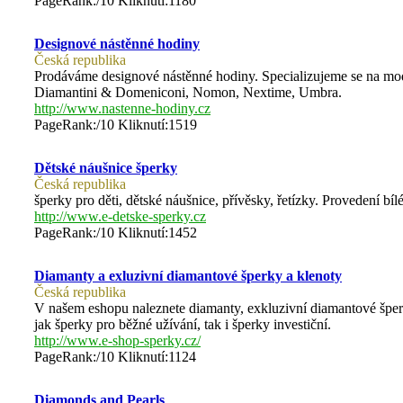
PageRank:/10 Kliknutí:1180
Designové nástěnné hodiny
Česká republika
Prodáváme designové nástěnné hodiny. Specializujeme se na mod
Diamantini & Domeniconi, Nomon, Nextime, Umbra.
http://www.nastenne-hodiny.cz
PageRank:/10 Kliknutí:1519
Dětské náušnice šperky
Česká republika
šperky pro děti, dětské náušnice, přívěsky, řetízky. Provedení bílé
http://www.e-detske-sperky.cz
PageRank:/10 Kliknutí:1452
Diamanty a exluzivní diamantové šperky a klenoty
Česká republika
V našem eshopu naleznete diamanty, exkluzivní diamantové šperky,
jak šperky pro běžné užívání, tak i šperky investiční.
http://www.e-shop-sperky.cz/
PageRank:/10 Kliknutí:1124
Diamonds and Pearls