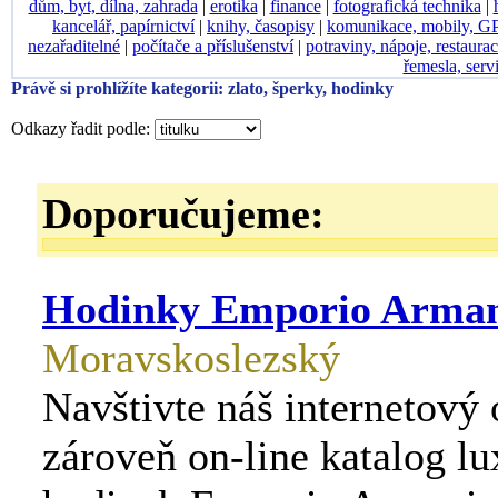
dům, byt, dílna, zahrada
|
erotika
|
finance
|
fotografická technika
|
kancelář, papírnictví
|
knihy, časopisy
|
komunikace, mobily, G
nezařaditelné
|
počítače a příslušenství
|
potraviny, nápoje, restaura
řemesla, serv
Právě si prohlížíte kategorii: zlato, šperky, hodinky
Odkazy řadit podle:
Doporučujeme:
Hodinky Emporio Arma
Moravskoslezský
Navštivte náš internetový
zároveň on-line katalog l