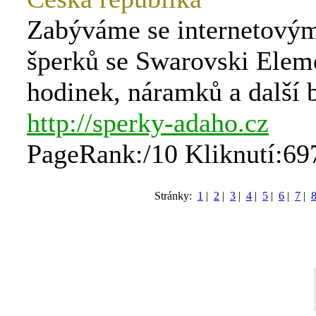
Zabýváme se internetový
šperků se Swarovski Elem
hodinek, náramků a další b
http://sperky-adaho.cz
PageRank:/10 Kliknutí:69
Stránky:
1
|
2
|
3
|
4
|
5
|
6
|
7
|