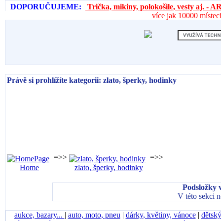
DOPORUČUJEME:
Trička, mikiny, polokošile, vesty aj. 
více jak 10000 místec
Právě si prohlížíte kategorii: zlato, šperky, hodinky
=>>
=>>
Home
zlato, šperky, hodinky
Podsložky v
V této sekci 
aukce, bazary...
|
auto, moto, pneu
|
dárky, květiny, vánoce
|
dětský