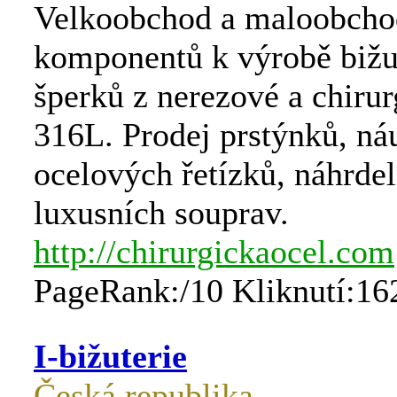
Velkoobchod a maloobcho
komponentů k výrobě bižut
šperků z nerezové a chirur
316L. Prodej prstýnků, ná
ocelových řetízků, náhrdel
luxusních souprav.
http://chirurgickaocel.com
PageRank:/10 Kliknutí:16
I-bižuterie
Česká republika