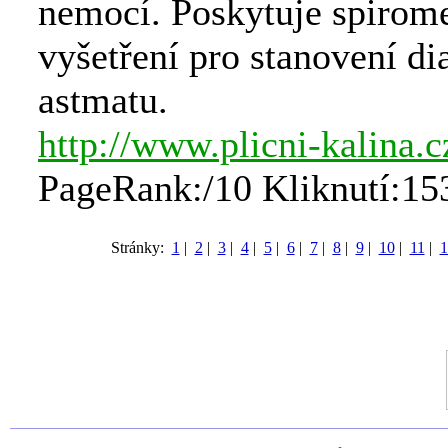
nemocí. Poskytuje spirome
vyšetření pro stanovení d
astmatu.
http://www.plicni-kalina.c
PageRank:/10 Kliknutí:15
Stránky:
1
|
2
|
3
|
4
|
5
|
6
|
7
|
8
|
9
|
10
|
11
|
1