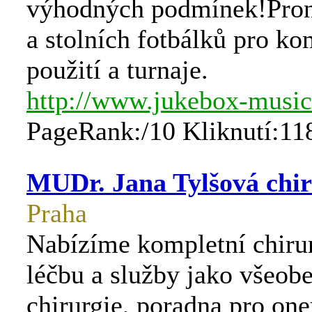
výhodných podmínek!Pron
a stolních fotbálků pro ko
použití a turnaje.
http://www.jukebox-music
PageRank:/10 Kliknutí:11
MUDr. Jana Tylšová chir
Praha
Nabízíme kompletní chiru
léčbu a služby jako všeob
chirurgie, poradna pro on