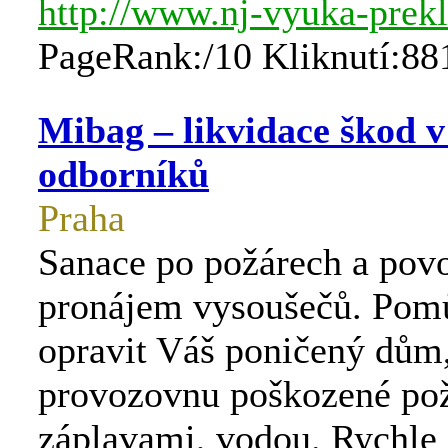
http://www.nj-vyuka-prekl
PageRank:/10 Kliknutí:88
Mibag – likvidace škod 
odborníků
Praha
Sanace po požárech a pov
pronájem vysoušečů. Po
opravit Váš poničený dům,
provozovnu poškozené po
záplavami, vodou. Rychle 