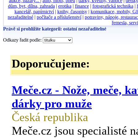
aukce, bazary...
|
auto, moto, pneu
|
dárky, květiny, vánoce
|
dětský
dům, byt, dílna, zahrada
|
erotika
|
finance
|
fotografická technika
|
kancelář, papírnictví
|
knihy, časopisy
|
komunikace, mobily, G
nezařaditelné
|
počítače a příslušenství
|
potraviny, nápoje, restaura
řemesla, serv
Právě si prohlížíte kategorii: ostatní nezařaditelné
Odkazy řadit podle:
Doporučujeme:
Meče.cz - Nože, meče, ka
dárky pro muže
Česká republika
Meče.cz jsou specialisté n