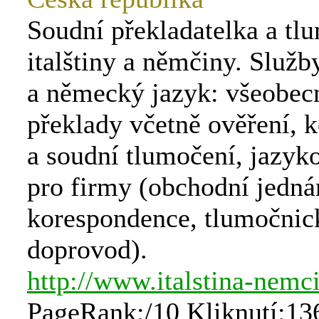
Soudní překladatelka a tl
italštiny a němčiny. Služby
a německý jazyk: všeobecn
překlady včetně ověření, 
a soudní tlumočení, jazyk
pro firmy (obchodní jedná
korespondence, tlumočnic
doprovod).
http://www.italstina-nemci
PageRank:/10 Kliknutí:13