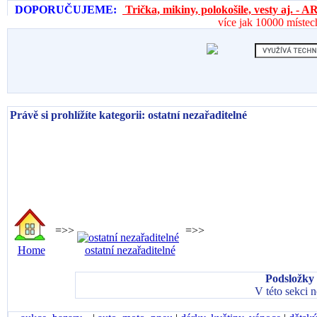
DOPORUČUJEME:
Trička, mikiny, polokošile, vesty aj. 
více jak 10000 místec
Právě si prohlížíte kategorii: ostatní nezařaditelné
=>>
=>>
Home
ostatní nezařaditelné
Podsložky 
V této sekci 