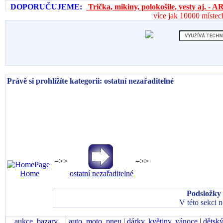
DOPORUČUJEME:
Trička, mikiny, polokošile, vesty aj. 
více jak 10000 místec
Právě si prohlížíte kategorii: ostatní nezařaditelné
=>>
=>>
Home
ostatní nezařaditelné
Podsložky 
V této sekci 
aukce, bazary...
|
auto, moto, pneu
|
dárky, květiny, vánoce
|
dětský