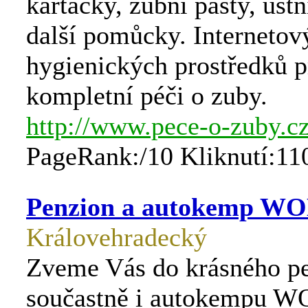
kartáčky, zubní pasty, úst
další pomůcky. Internetov
hygienických prostředků p
kompletní péči o zuby.
http://www.pece-o-zuby.cz
PageRank:/10 Kliknutí:11
Penzion a autokemp W
Královehradecký
Zveme Vás do krásného p
součastně i autokempu W