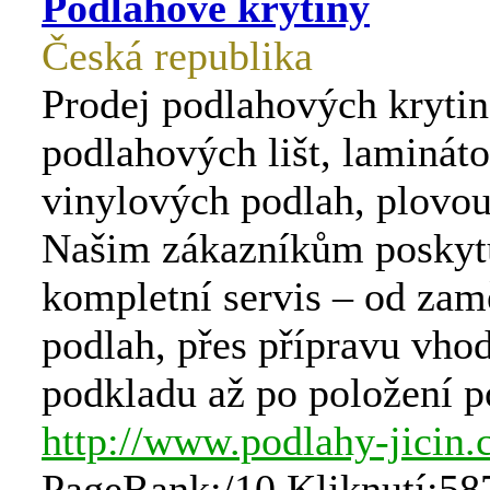
Podlahové krytiny
Česká republika
Prodej podlahových krytin
podlahových lišt, laminát
vinylových podlah, plovou
Našim zákazníkům posky
kompletní servis – od zam
podlah, přes přípravu vho
podkladu až po položení p
http://www.podlahy-jicin.
PageRank:/10 Kliknutí:58