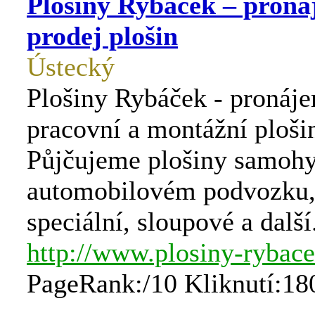
Plošiny Rybáček – proná
prodej plošin
Ústecký
Plošiny Rybáček - pronáje
pracovní a montážní ploši
Půjčujeme plošiny samohy
automobilovém podvozku,
speciální, sloupové a další
http://www.plosiny-rybace
PageRank:/10 Kliknutí:18