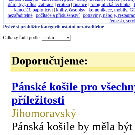
dům, byt, dílna, zahrada
|
erotika
|
finance
|
fotografická technika
|
kancelář, papírnictví
|
knihy, časopisy
|
komunikace, mobily, G
nezařaditelné
|
počítače a příslušenství
|
potraviny, nápoje, restaura
řemesla, serv
Právě si prohlížíte kategorii: ostatní nezařaditelné
Odkazy řadit podle:
Doporučujeme:
Pánské košile pro všechn
příležitosti
Jihomoravský
Pánská košile by měla být 