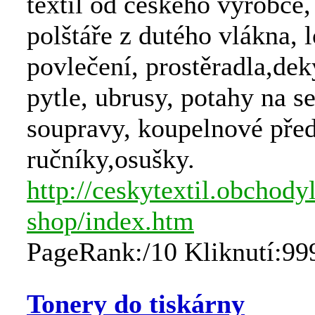
textil od českého výrobce,
polštáře z dutého vlákna, 
povlečení, prostěradla,deky
pytle, ubrusy, potahy na s
soupravy, koupelnové před
ručníky,osušky.
http://ceskytextil.obchody
shop/index.htm
PageRank:/10 Kliknutí:99
Tonery do tiskárny