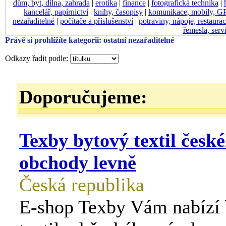
dům, byt, dílna, zahrada
|
erotika
|
finance
|
fotografická technika
|
kancelář, papírnictví
|
knihy, časopisy
|
komunikace, mobily, G
nezařaditelné
|
počítače a příslušenství
|
potraviny, nápoje, restaura
řemesla, serv
Právě si prohlížíte kategorii: ostatní nezařaditelné
Odkazy řadit podle:
Doporučujeme:
Texby bytový textil česk
obchody levně
Česká republika
E-shop Texby Vám nabízí