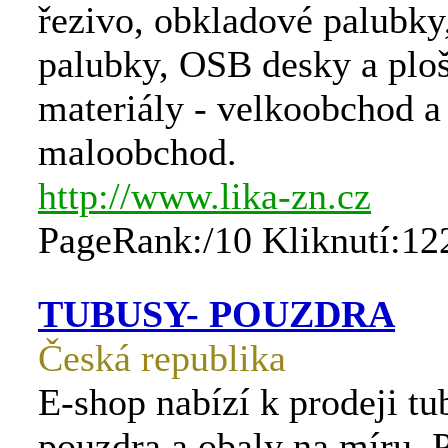
řezivo, obkladové palubky
palubky, OSB desky a plo
materiály - velkoobchod a
maloobchod.
http://www.lika-zn.cz
PageRank:/10 Kliknutí:12
TUBUSY- POUZDRA
Česká republika
E-shop nabízí k prodeji tu
pouzdra a obaly na míru. 