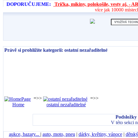
DOPORUČUJEME:
Trička, mikiny, polokošile, vesty aj. 
více jak 10000 místec
Právě si prohlížíte kategorii: ostatní nezařaditelné
=>>
=>>
Home
ostatní nezařaditelné
Podsložky 
V této sekci 
aukce, bazary...
|
auto, moto, pneu
|
dárky, květiny, vánoce
|
dětský