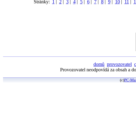
Stránky:
1
|
2
|
3
|
4
|
5
|
6
|
7
|
8
|
9
|
10
|
11
|
1
domů
provozovatel
Provozovatel neodpovídá za obsah a dos
(c)
PC-Ma