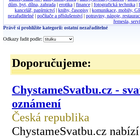
dům, byt, dílna, zahrada
|
erotika
|
finance
|
fotografická technika
|
kancelář, papírnictví
|
knihy, časopisy
|
komunikace, mobily, G
nezařaditelné
|
počítače a příslušenství
|
potraviny, nápoje, restaura
řemesla, serv
Právě si prohlížíte kategorii: ostatní nezařaditelné
Odkazy řadit podle:
Doporučujeme:
ChystameSvatbu.cz - sva
oznámení
Česká republika
ChystameSvatbu.cz nabízí 