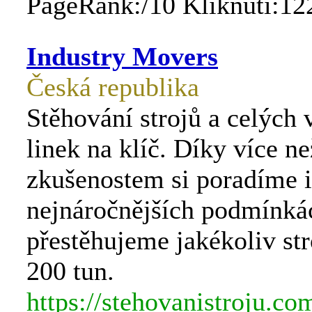
PageRank:/10 Kliknutí:12
Industry Movers
Česká republika
Stěhování strojů a celých
linek na klíč. Díky více n
zkušenostem si poradíme i
nejnáročnějších podmínká
přestěhujeme jakékoliv str
200 tun.
https://stehovanistroju.co