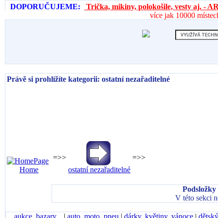
DOPORUČUJEME:
Trička, mikiny, polokošile, vesty aj. 
více jak 10000 místec
Právě si prohlížíte kategorii: ostatní nezařaditelné
=>>
=>>
Home
ostatní nezařaditelné
Podsložky 
V této sekci 
aukce, bazary...
|
auto, moto, pneu
|
dárky, květiny, vánoce
|
dětský