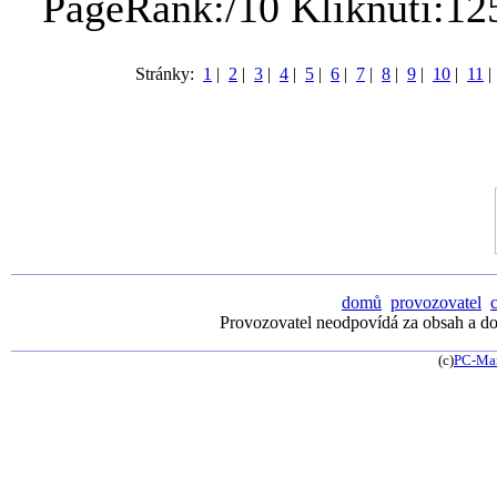
PageRank:/10 Kliknutí:12
Stránky:
1
|
2
|
3
|
4
|
5
|
6
|
7
|
8
|
9
|
10
|
11
domů
provozovatel
Provozovatel neodpovídá za obsah a dos
(c)
PC-Ma