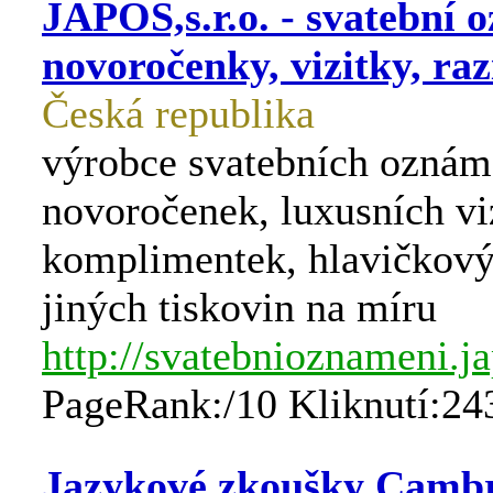
JAPOS,s.r.o. - svatební 
novoročenky, vizitky, raz
Česká republika
výrobce svatebních oznám
novoročenek, luxusních viz
komplimentek, hlavičkový
jiných tiskovin na míru
http://svatebnioznameni.j
PageRank:/10 Kliknutí:24
Jazykové zkoušky Cambr