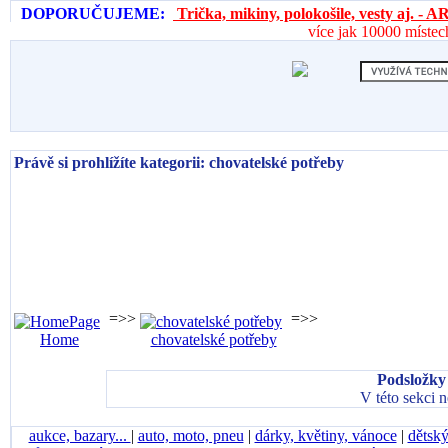
DOPORUČUJEME:
Trička, mikiny, polokošile, vesty aj. 
více jak 10000 místec
Právě si prohlížíte kategorii: chovatelské potřeby
=>>
=>>
Home
chovatelské potřeby
Podsložky 
V této sekci 
aukce, bazary...
|
auto, moto, pneu
|
dárky, květiny, vánoce
|
dětský