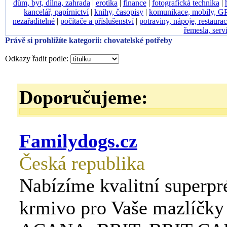
dům, byt, dílna, zahrada
|
erotika
|
finance
|
fotografická technika
|
kancelář, papírnictví
|
knihy, časopisy
|
komunikace, mobily, G
nezařaditelné
|
počítače a příslušenství
|
potraviny, nápoje, restaura
řemesla, serv
Právě si prohlížíte kategorii: chovatelské potřeby
Odkazy řadit podle:
Doporučujeme:
Familydogs.cz
Česká republika
Nabízíme kvalitní superp
krmivo pro Vaše mazlíčky