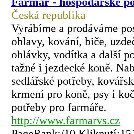
Farmář - hospodářské p
Česká republika
Vyrábíme a prodáváme pos
ohlavy, kování, biče, uzde
ohlávky, vodítka a další p
tažné i jezdecké koně. Na
sedlářské potřeby, kovářsk
krmení pro koně, psy i koč
potřeby pro farmáře.
http://www.farmarvs.cz
PageRank:/10 Kliknutí:15