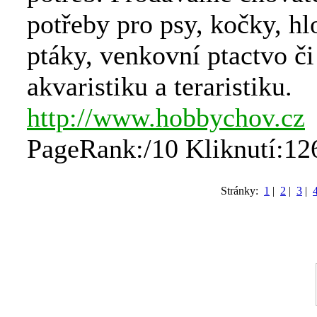
potřeby pro psy, kočky, hl
ptáky, venkovní ptactvo či
akvaristiku a teraristiku.
http://www.hobbychov.cz
PageRank:/10 Kliknutí:12
Stránky:
1
|
2
|
3
|