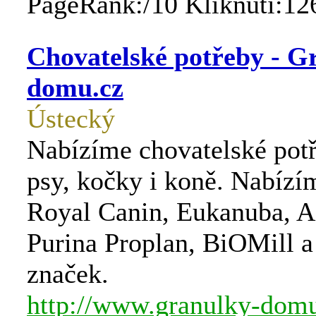
PageRank:/10 Kliknutí:12
Chovatelské potřeby - G
domu.cz
Ústecký
Nabízíme chovatelské pot
psy, kočky i koně. Nabízí
Royal Canin, Eukanuba, A
Purina Proplan, BiOMill a 
značek.
http://www.granulky-dom