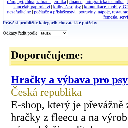
dům, byt, dílna, zahrada
|
erotika
|
finance
|
fotografická technika
|
kancelář, papírnictví
|
knihy, časopisy
|
komunikace, mobily, G
nezařaditelné
|
počítače a příslušenství
|
potraviny, nápoje, restaura
řemesla, serv
Právě si prohlížíte kategorii: chovatelské potřeby
Odkazy řadit podle:
Doporučujeme:
Hračky a výbava pro psy
Česká republika
E-shop, který je převážně
hračky z fleecu a na výro