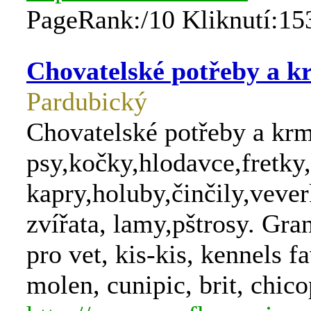
PageRank:/10 Kliknutí:15
Chovatelské potřeby a k
Pardubický
Chovatelské potřeby a krm
psy,kočky,hlodavce,fretky,
kapry,holuby,činčily,veve
zvířata, lamy,pštrosy. Gra
pro vet, kis-kis, kennels fa
molen, cunipic, brit, chico