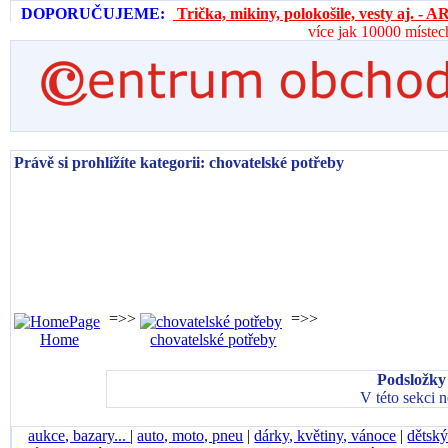
DOPORUČUJEME:
Trička, mikiny, polokošile, vesty aj. 
více jak 10000 místec
Právě si prohlížíte kategorii: chovatelské potřeby
=>>
=>>
Home
chovatelské potřeby
Podsložky 
V této sekci 
aukce, bazary...
|
auto, moto, pneu
|
dárky, květiny, vánoce
|
dětský