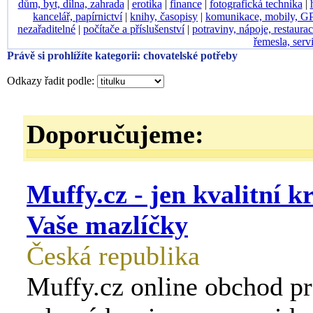
dům, byt, dílna, zahrada
|
erotika
|
finance
|
fotografická technika
|
kancelář, papírnictví
|
knihy, časopisy
|
komunikace, mobily, G
nezařaditelné
|
počítače a příslušenství
|
potraviny, nápoje, restaura
řemesla, serv
Právě si prohlížíte kategorii: chovatelské potřeby
Odkazy řadit podle:
Doporučujeme:
Muffy.cz - jen kvalitní 
Vaše mazlíčky
Česká republika
Muffy.cz online obchod pro