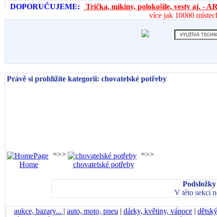
DOPORUČUJEME:
Trička, mikiny, polokošile, vesty aj. 
více jak 10000 místec
Právě si prohlížíte kategorii: chovatelské potřeby
=>>
=>>
Home
chovatelské potřeby
Podsložky 
V této sekci 
aukce, bazary...
|
auto, moto, pneu
|
dárky, květiny, vánoce
|
dětský