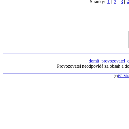
Stránky:
1
|
2
|
3
|
domů
provozovatel
Provozovatel neodpovídá za obsah a dos
(c)
PC-Ma