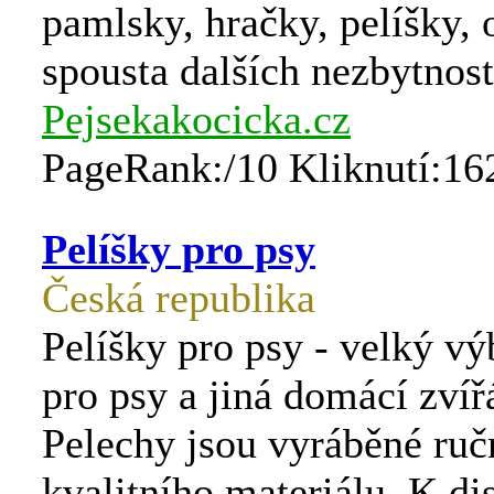
pamlsky, hračky, pelíšky, 
spousta dalších nezbytnost
Pejsekakocicka.cz
PageRank:/10 Kliknutí:16
Pelíšky pro psy
Česká republika
Pelíšky pro psy - velký vý
pro psy a jiná domácí zvíř
Pelechy jsou vyráběné ruč
kvalitního materiálu. K di