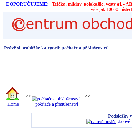
DOPORUČUJEME:
Trička, mikiny, polokošile, vesty aj. 
více jak 10000 místec
Právě si prohlížíte kategorii: počítače a příslušenství
=>>
=>>
Home
počítače a příslušenství
Podsložky v 
datové 