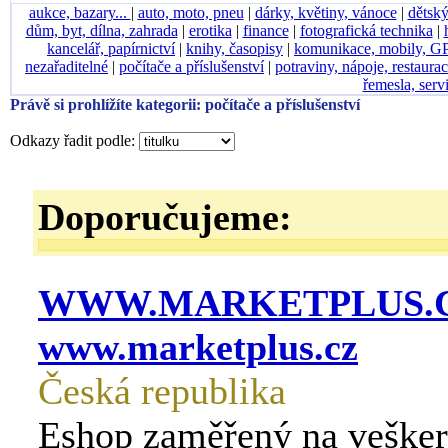
aukce, bazary...
|
auto, moto, pneu
|
dárky, květiny, vánoce
|
dětský
dům, byt, dílna, zahrada
|
erotika
|
finance
|
fotografická technika
|
kancelář, papírnictví
|
knihy, časopisy
|
komunikace, mobily, G
nezařaditelné
|
počítače a příslušenství
|
potraviny, nápoje, restaura
řemesla, serv
Právě si prohlížíte kategorii: počítače a příslušenství
Odkazy řadit podle:
Doporučujeme:
WWW.MARKETPLUS.C
www.marketplus.cz
Česká republika
Eshop zaměřený na veške