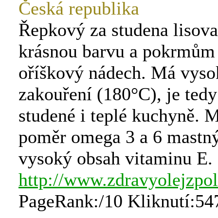
Česká republika
Řepkový za studena lisova
krásnou barvu a pokrmům
oříškový nádech. Má vyso
zakouření (180°C), je ted
studené i teplé kuchyně. M
poměr omega 3 a 6 mastný
vysoký obsah vitaminu E.
http://www.zdravyolejzpol
PageRank:/10 Kliknutí:54