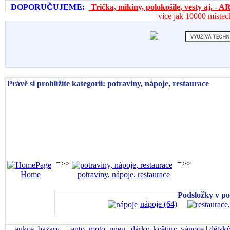
DOPORUČUJEME:
Trička, mikiny, polokošile, vesty aj. 
více jak 10000 místec
Právě si prohlížíte kategorii: potraviny, nápoje, restaurace
=>>
=>>
Home
potraviny, nápoje, restaurace
Podsložky v po
nápoje (64)
aukce, bazary...
|
auto, moto, pneu
|
dárky, květiny, vánoce
|
dětský