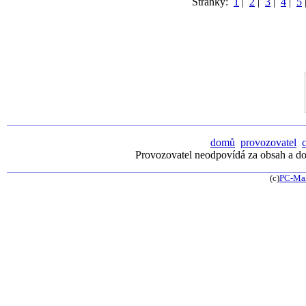
Stránky:
1
|
2
|
3
|
4
|
5
domů
provozovatel
Provozovatel neodpovídá za obsah a dos
(c)
PC-Ma