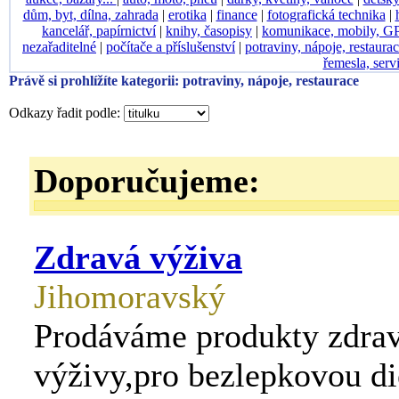
dům, byt, dílna, zahrada
|
erotika
|
finance
|
fotografická technika
|
kancelář, papírnictví
|
knihy, časopisy
|
komunikace, mobily, G
nezařaditelné
|
počítače a příslušenství
|
potraviny, nápoje, restaura
řemesla, serv
Právě si prohlížíte kategorii: potraviny, nápoje, restaurace
Odkazy řadit podle:
Doporučujeme:
Zdravá výživa
Jihomoravský
Prodáváme produkty zdra
výživy,pro bezlepkovou di