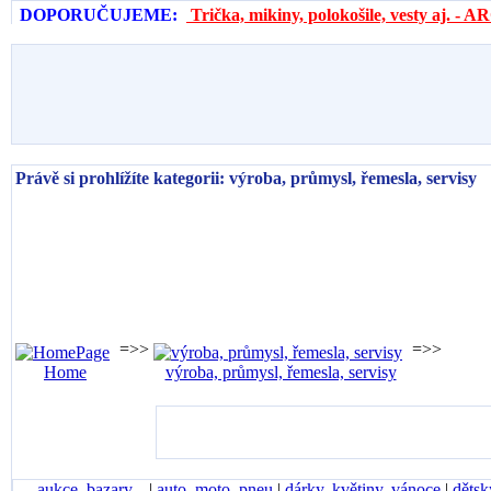
DOPORUČUJEME:
Trička, mikiny, polokošile, vesty aj. 
Právě si prohlížíte kategorii: výroba, průmysl, řemesla, servisy
=>>
=>>
Home
výroba, průmysl, řemesla, servisy
aukce, bazary...
|
auto, moto, pneu
|
dárky, květiny, vánoce
|
dětsk