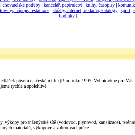
D
|
chovatelské potřeby
|
kancelář, papírnictví
|
knihy, časopisy
|
komunik
traviny, nápoje, restaurace
|
služby, internet, reklama, katalogy
|
sport
|
hodinky
|
Sedláček působí na českém trhu již od roku 1995. Vyhotovíme pro Vás 
jeme rychle a spolehlivě.
, výkopy pro inženýrské sítě (vodovod, plynovod, kanalizace), terénn
 jiných materiálů, výkopové a zahrnovací práce