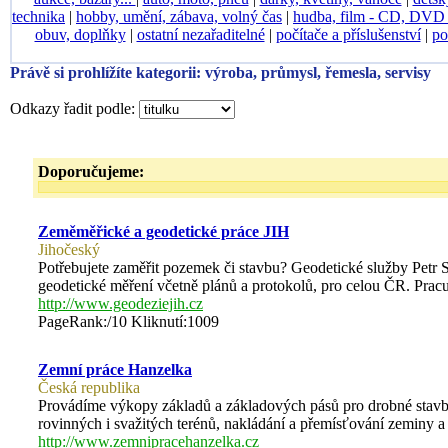
technika
|
hobby, umění, zábava, volný čas
|
hudba, film - CD, DV
obuv, doplňky
|
ostatní nezařaditelné
|
počítače a příslušenství
|
po
Právě si prohlížíte kategorii: výroba, průmysl, řemesla, servisy
Odkazy řadit podle:
Doporučujeme:
Zeměměřické a geodetické práce JIH
Jihočeský
Potřebujete zaměřit pozemek či stavbu? Geodetické služby Petr 
geodetické měření včetně plánů a protokolů, pro celou ČR. Pracu
http://www.geodeziejih.cz
PageRank:/10 Kliknutí:1009
Zemní práce Hanzelka
Česká republika
Provádíme výkopy základů a základových pásů pro drobné stavby
rovinných i svažitých terénů, nakládání a přemísťování zeminy a
http://www.zemnipracehanzelka.cz