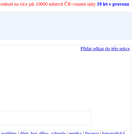
vednutí na více jak 10000 místech ČR+ostatní státy
19 let v provozu
Přidat odkaz do této sekce
, parfémy
|
dům, byt, dílna, zahrada
|
erotika
|
finance
|
fotografická