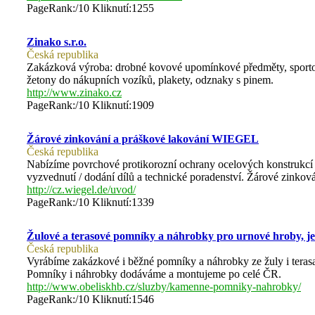
PageRank:/10 Kliknutí:1255
Zinako s.r.o.
Česká republika
Zakázková výroba: drobné kovové upomínkové předměty, sportovní
žetony do nákupních vozíků, plakety, odznaky s pinem.
http://www.zinako.cz
PageRank:/10 Kliknutí:1909
Žárové zinkování a práškové lakování WIEGEL
Česká republika
Nabízíme povrchové protikorozní ochrany ocelových konstrukcí 
vyzvednutí / dodání dílů a technické poradenství. Žárové zinkov
http://cz.wiegel.de/uvod/
PageRank:/10 Kliknutí:1339
Žulové a terasové pomníky a náhrobky pro urnové hroby, j
Česká republika
Vyrábíme zakázkové i běžné pomníky a náhrobky ze žuly i terasa
Pomníky i náhrobky dodáváme a montujeme po celé ČR.
http://www.obeliskhb.cz/sluzby/kamenne-pomniky-nahrobky/
PageRank:/10 Kliknutí:1546