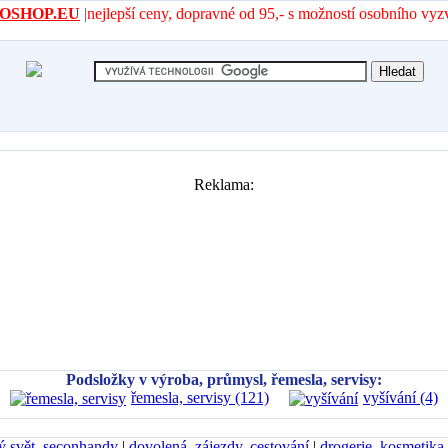
- AROSHOP.EU
|nejlepší ceny, dopravné od 95,- s možností osobního vyz
Reklama:
Podsložky v výroba, průmysl, řemesla, servisy:
řemesla, servisy (121)
vyšívání (4)
ý svět, seconhandy
|
dovolená, zájezdy, cestování
|
drogerie, kosmetika