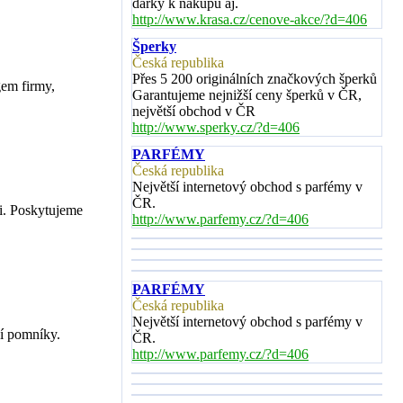
dárky k nákupu aj.
http://www.krasa.cz/cenove-akce/?d=406
Šperky
Česká republika
Přes 5 200 originálních značkových šperků
gem firmy,
Garantujeme nejnižší ceny šperků v ČR,
největší obchod v ČR
http://www.sperky.cz/?d=406
PARFÉMY
Česká republika
Největší internetový obchod s parfémy v
ČR.
i. Poskytujeme
http://www.parfemy.cz/?d=406
PARFÉMY
Česká republika
Největší internetový obchod s parfémy v
cí pomníky.
ČR.
http://www.parfemy.cz/?d=406