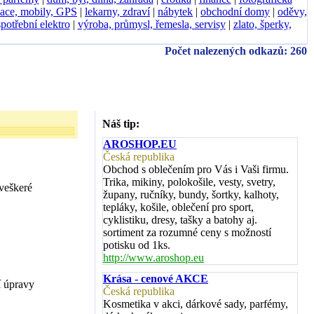
ace, mobily, GPS
|
lekarny, zdraví
|
nábytek
|
obchodní domy
|
oděvy,
spotřební elektro
|
výroba, průmysl, řemesla, servisy
|
zlato, šperky,
Počet nalezených odkazů: 260
Náš tip:
AROSHOP.EU
Česká republika
Obchod s oblečením pro Vás i Vaši firmu.
Trika, mikiny, polokošile, vesty, svetry,
veškeré
župany, ručníky, bundy, šortky, kalhoty,
tepláky, košile, oblečení pro sport,
cyklistiku, dresy, tašky a batohy aj.
sortiment za rozumné ceny s možností
potisku od 1ks.
http://www.aroshop.eu
Krása - cenové AKCE
í úpravy
Česká republika
Kosmetika v akci, dárkové sady, parfémy,