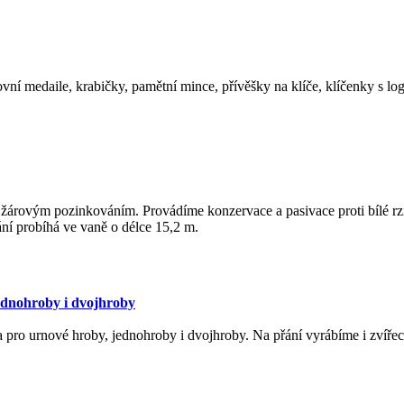
 medaile, krabičky, pamětní mince, přívěšky na klíče, klíčenky s lo
žárovým pozinkováním. Provádíme konzervace a pasivace proti bílé rz
ání probíhá ve vaně o délce 15,2 m.
ednohroby i dvojhroby
 pro urnové hroby, jednohroby i dvojhroby. Na přání vyrábíme i zvíře