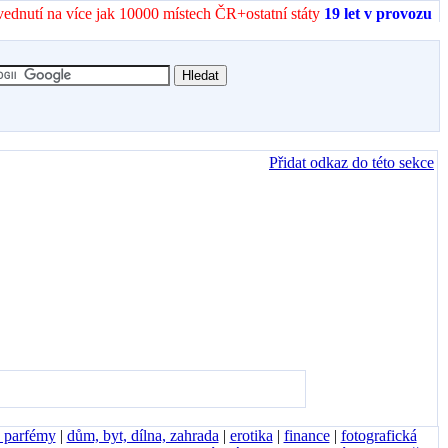
vednutí na více jak 10000 místech ČR+ostatní státy
19 let v provozu
Přidat odkaz do této sekce
, parfémy
|
dům, byt, dílna, zahrada
|
erotika
|
finance
|
fotografická