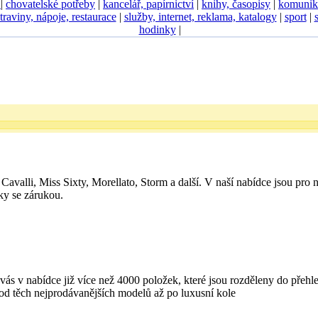
D
|
chovatelské potřeby
|
kancelář, papírnictví
|
knihy, časopisy
|
komunik
traviny, nápoje, restaurace
|
služby, internet, reklama, katalogy
|
sport
|
hodinky
|
Cavalli, Miss Sixty, Morellato, Storm a další. V naší nabídce jsou pro 
ky se zárukou.
nabídce již více než 4000 položek, které jsou rozděleny do přehle
 od těch nejprodávanějších modelů až po luxusní kole