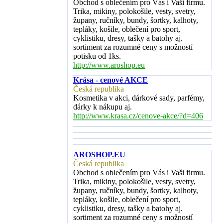
Obchod s oblečením pro Vás i Vaši firmu.
Trika, mikiny, polokošile, vesty, svetry,
župany, ručníky, bundy, šortky, kalhoty,
tepláky, košile, oblečení pro sport,
cyklistiku, dresy, tašky a batohy aj.
sortiment za rozumné ceny s možností
potisku od 1ks.
http://www.aroshop.eu
Krása - cenové AKCE
Česká republika
Kosmetika v akci, dárkové sady, parfémy,
dárky k nákupu aj.
http://www.krasa.cz/cenove-akce/?d=406
AROSHOP.EU
Česká republika
Obchod s oblečením pro Vás i Vaši firmu.
Trika, mikiny, polokošile, vesty, svetry,
župany, ručníky, bundy, šortky, kalhoty,
tepláky, košile, oblečení pro sport,
cyklistiku, dresy, tašky a batohy aj.
sortiment za rozumné ceny s možností