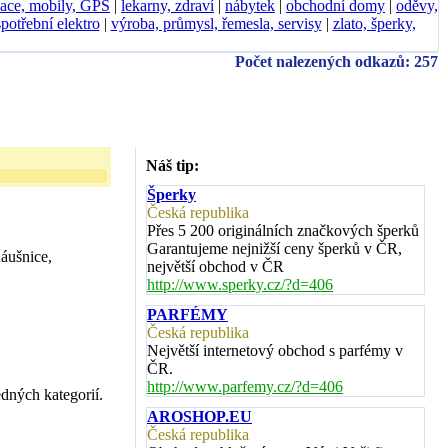
ace, mobily, GPS
|
lekarny, zdraví
|
nábytek
|
obchodní domy
|
oděvy,
spotřební elektro
|
výroba, průmysl, řemesla, servisy
|
zlato, šperky,
Počet nalezených odkazů: 257
Náš tip:
Šperky
Česká republika
Přes 5 200 originálních značkových šperků
Garantujeme nejnižší ceny šperků v ČR,
náušnice,
největší obchod v ČR
http://www.sperky.cz/?d=406
PARFÉMY
Česká republika
Největší internetový obchod s parfémy v
ČR.
http://www.parfemy.cz/?d=406
dných kategorií.
AROSHOP.EU
Česká republika