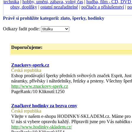
technika
|
hobby, umění, zábava, volný čas
|
hudba, film - CD, DV
obuv, doplňky
|
ostatní nezařaditelné
|
počítače a příslušenství
|
po
Právě si prohlížíte kategorii: zlato, šperky, hodinky
Odkazy řadit podle:
Doporučujeme:
Znackovy-sperk.cz
Česká republika
Eshop prodávající šperky předních světových značek Esprit, Just 
náramky, přívěsky i náhrdelníky, řetízky a prsteny. Všechny šper
http://www.znackovy-sperk.cz
PageRank:/10 Kliknutí:1250
Značkové hodinky za bezva ceny
Česká republika
Vítejte v našem e-shopu HODINKY-SKLADEM.cz. Máme pro vás v 
U nás si vybere opravdu každý. Připravili jsme pro Vás nabídku
http://www.hodinky-skladem.cz/