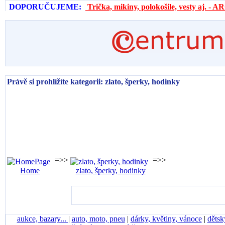
DOPORUČUJEME:
Trička, mikiny, polokošile, vesty aj. 
Právě si prohlížíte kategorii: zlato, šperky, hodinky
=>>
=>>
Home
zlato, šperky, hodinky
aukce, bazary...
|
auto, moto, pneu
|
dárky, květiny, vánoce
|
dětsk